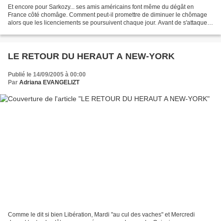
Et encore pour Sarkozy... ses amis américains font même du dégât en
France côté chomâge. Comment peut-il promettre de diminuer le chômage
alors que les licenciements se poursuivent chaque jour. Avant de s'attaquer
aux malheureux qui ont perdu leur emploi,...
LE RETOUR DU HERAUT A NEW-YORK
Publié le 14/09/2005 à 00:00
Par
Adriana EVANGELIZT
Comme le dit si bien Libération, Mardi "au cul des vaches" et Mercredi