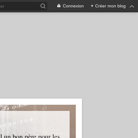
Connexion
+
Créer mon blog
l un bon père pour les