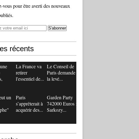
vous pour être averti des nouveaux
publiés.
les récents
 une
La France va
Le Conseil de
e
retirer
Paris demande
s,
l'essentiel de...
la levé...
eut un
Paris
Garden Party
s’apprêterait à
742000 Euros :
ophe"
acquérir des...
Sarkozy...