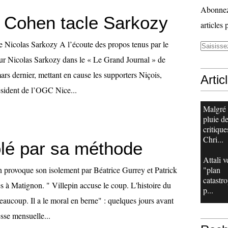
Abonnez-
 Cohen tacle Sarkozy
articles 
 Nicolas Sarkozy A l’écoute des propos tenus par le
ieur Nicolas Sarkozy dans le « Le Grand Journal » de
rs dernier, mettant en cause les supporters Niçois,
Artic
sident de l’OGC Nice...
Malgré
pluie d
critique
Chri...
lé par sa méthode
Attali v
 provoque son isolement par Béatrice Gurrey et Patrick
"plan
catastr
 à Matignon. " Villepin accuse le coup. L'histoire du
p...
eaucoup. Il a le moral en berne" : quelques jours avant
sse mensuelle...