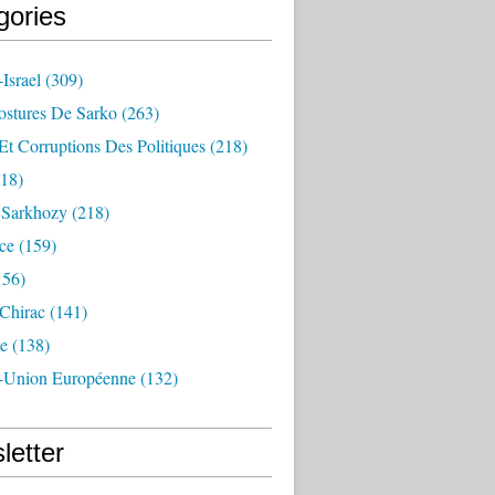
gories
Israel
(309)
ostures De Sarko
(263)
Et Corruptions Des Politiques
(218)
18)
n Sarkhozy
(218)
ce
(159)
156)
 Chirac
(141)
e
(138)
-Union Européenne
(132)
letter