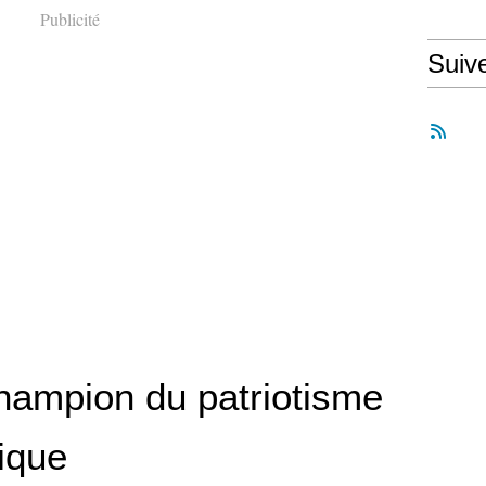
Publicité
Suiv
champion du patriotisme
ique