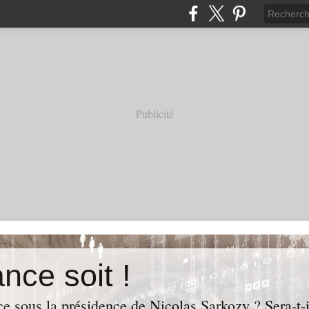
Publicité
nce soit !
e sous la présidence de Nicolas Sarkozy ? Sera-t-i