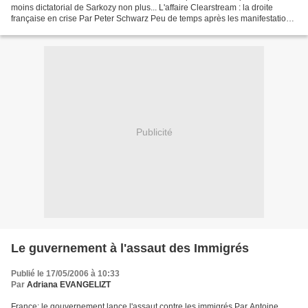
moins dictatorial de Sarkozy non plus... L'affaire Clearstream : la droite
française en crise Par Peter Schwarz Peu de temps après les manifestations
contre le Contrat...
Publicité
Le guvernement à l'assaut des Immigrés
Publié le 17/05/2006 à 10:33
Par
Adriana EVANGELIZT
France: le gouvernement lance l'assaut contre les immigrés Par Antoine