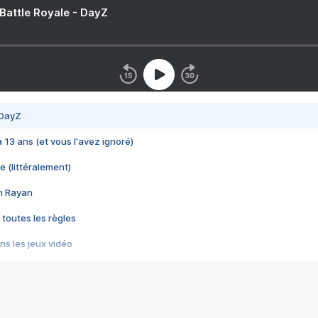
 Battle Royale - DayZ
 DayZ
 a 13 ans (et vous l'avez ignoré)
e (littéralement)
im Rayan
 toutes les règles
s les jeux vidéo
us choquant de Rockstar ? - Le scandale BULLY
e plus moche de Steam