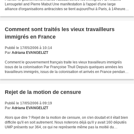
Lerougetel and Pierre Mabut Une manifestation à l'appel d'une large
alliance d'organisations antiracistes se tient aujourd'hui à Paris, à 14heures,
au départ de la Place de la République...
Comment sont traités les vieux travailleurs
immigrés en France
Publié le 17/05/2006 à 10:14
Par
Adriana EVANGELIZT
Comment le gouvernement français traite les vieux travailleurs immigrés
issus de la colonisation Par Françoise Thull Depuis quelques années les
travailleurs immigrés, issus de la colonisation et arrivés en France pendant
les années 1960 et 1970 à la demande...
Rejet de la motion de censure
Publié le 17/05/2006 à 09:19
Par
Adriana EVANGELIZT
Alors que dire ? Rejet de la motion de censure, on s'en doutait et il était bien
difficile qu'il en soit autrement. Nous noterons déjà qu'il y avait 160 députés
UMP présents sur 364, ce qui ne représente même pas la moitié du
"contingent". Ceci prouve...