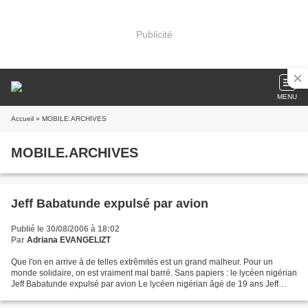
Publicité
MENU
Accueil
» MOBILE.ARCHIVES
MOBILE.ARCHIVES
Jeff Babatunde expulsé par avion
Publié le 30/08/2006 à 18:02
Par
Adriana EVANGELIZT
Que l'on en arrive à de telles extrêmités est un grand malheur. Pour un
monde solidaire, on est vraiment mal barré. Sans papiers : le lycéen nigérian
Jeff Babatunde expulsé par avion Le lycéen nigérian âgé de 19 ans Jeff
Babatunde-Shittu a été expulsé...