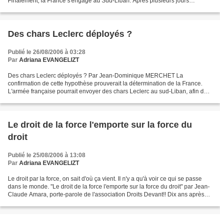
Finalement, la France s'engage au Sud-Liban. Après plusieurs jours
d'atermoiements, le président Jacques Chirac...
Des chars Leclerc déployés ?
Publié le 26/08/2006 à 03:28
Par
Adriana EVANGELIZT
Des chars Leclerc déployés ? Par Jean-Dominique MERCHET La
confirmation de cette hypothèse prouverait la détermination de la France.
L'armée française pourrait envoyer des chars Leclerc au sud-Liban, afin de
montrer sa détermination à renforcer la Finul....
Le droit de la force l'emporte sur la force du
droit
Publié le 25/08/2006 à 13:08
Par
Adriana EVANGELIZT
Le droit par la force, on sait d'où ça vient. Il n'y a qu'à voir ce qui se passe
dans le monde. "Le droit de la force l'emporte sur la force du droit" par Jean-
Claude Amara, porte-parole de l'association Droits Devant!! Dix ans après
l'évacuation de l'église...