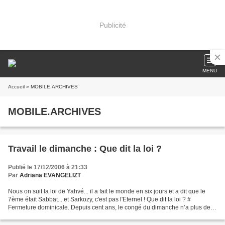
Publicité
MENU
Accueil
» MOBILE.ARCHIVES
MOBILE.ARCHIVES
Travail le dimanche : Que dit la loi ?
Publié le 17/12/2006 à 21:33
Par
Adriana EVANGELIZT
Nous on suit la loi de Yahvé... il a fait le monde en six jours et a dit que le
7ème était Sabbat... et Sarkozy, c'est pas l'Eternel ! Que dit la loi ? #
Fermeture dominicale. Depuis cent ans, le congé du dimanche n’a plus de
connotation religieuse. En...