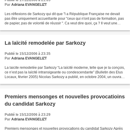
Publié le 17/12/2006 à 21:03
Par
Adriana EVANGELIZT
Les réflexions de Sarkozy qui dit que "l a République Française ne devait
pas être uniquement accueillante pour "ceux qui n'ont pas de formation, pas
de papier, pas de volonté de réussir ". Ca veut dire quoi, ça ? Il veut une
France de friqués ? Il faut...
La laïcité remodelée par Sarkozy
Publié le 15/12/2006 à 23:35
Par
Adriana EVANGELIZT
La laicite remodelée par Sarkozy “La laïcité moderne, telle que je la conçois,
ce n’est pas la laïcité intransigeante ou condescendante” (Bulletin des Elus
Locaux, février 2005) Nicolas Sarkozy a publié, en octobre 2004, un ouvrage
intitulé La République,...
Premiers mensonges et nouvelles provocatioins
du candidat Sarkozy
Publié le 15/12/2006 à 23:29
Par
Adriana EVANGELIZT
Premiers mensonges et nouvelles provocations du candidat Sarkozy Après