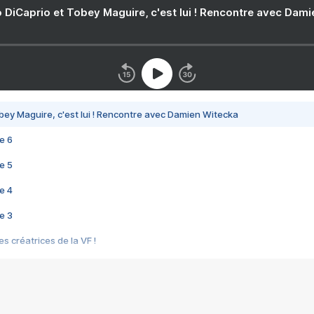
 DiCaprio et Tobey Maguire, c'est lui ! Rencontre avec Dam
bey Maguire, c'est lui ! Rencontre avec Damien Witecka
e 6
e 5
e 4
e 3
s créatrices de la VF !
e 2
e 1