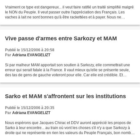
Vraiment ce type est dangereux... il veut faire ratifié un traité simplifié malgré
le NON du Peuple. Il veut passer outre l'appréciation des Français. Les
vaches à lait ne sont bonnes qu'à être rackettées et à payer. Nous ne
voulons pas d'une Europe chapeautée...
Vive passe d'armes entre Sarkozy et MAM
Publié le 15/12/2006 à 20:58
Par
Adriana EVANGELIZT
Si par malheur MAM apportait son soutien à Sarkozy, elle commettrait une
erreur qui serait fatale à la France. Il vaut mieux qu'elle se présente seule,
des tas de gens de gauche voteront pour elle. Car elle est crédible. Et
certainement moins dangereuse...
Sarko et MAM s'affrontent sur les institutions
Publié le 15/12/2006 à 20:35
Par
Adriana EVANGELIZT
Nous espérons que Jacques Chirac et DDV auront apprécié les propos de
Sarko à leur encontre... au train où vont les choses s'il n'y a que Sarkozy à
droite qui ne représente en rien les valeurs du Peuple Français, bon nombre
de droitier voteront ailleurs,...