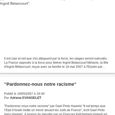
Il est clair et net que s'ils attaquent par la force, les otages seront exécutés.
La France opposée à la force pour libérer Ingrid Betancourt Mélanie, la fille
d'Ingrid Bétancourt, reçue avec sa famille le 18 mai 2007 à l'Elysée par
Nicolas Sarkozy Paris...
"Pardonnez-nous notre racisme"
Publié le 18/05/2007 à 19:40
Par
Adriana EVANGELIZT
"Pardonnez-nous notre racisme" par Gael Pinto Haaretz "Il est temps que
l’Etat d’Israël mette un miroir devant les Juifs de France", écrit Gael Pinto
dans Haaretz, à propos du meurtre par un Français fraîchement émigré en