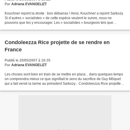
Par
Adriana EVANGELIZT
Kouchner rejoint la droite : bon débarras ! Ainsi, Kouchner a rejoint Sarkozy.
Si d’autres « socialistes » de cette espèce veulent le suivre, nous ne
pouvons que les y encourager. Les « socialistes » bourgeois tels que
Kouchner ont sciemment détourné...
Condoleezza Rice projette de se rendre en
France
Publié le 20/05/2007 à 16:35
Par
Adriana EVANGELIZT
Les choses sont bien en train de se mettre en place... dans quelques temps
on comprendra mieux ce que signifiait le sens du sacrifice de Guy Môquet
qui a fait versé la larme au président Sarkozy... Condoleezza Rice projette
de se rendre en France La secrétaire...