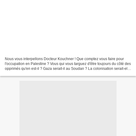
Nous vous interpellons Docteur Kouchner ! Que comptez vous faire pour
l'occupation en Palestine ? Vous qui vous targuez d'être toujours du côté des
opprimés qu'en est-il ? Gaza serait-il au Soudan ? La colonisation serait-elle
au Soudan ? On a vu ce qu'a...