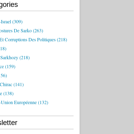
gories
Israel
(309)
ostures De Sarko
(263)
Et Corruptions Des Politiques
(218)
18)
n Sarkhozy
(218)
ce
(159)
156)
 Chirac
(141)
e
(138)
-Union Européenne
(132)
letter