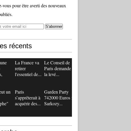
vous pour être averti des nouveaux
publiés.
les récents
 une
La France va
Le Conseil de
e
retirer
Paris demande
s,
l'essentiel de...
la levé...
eut un
Paris
Garden Party
s’apprêterait à
742000 Euros :
ophe"
acquérir des...
Sarkozy...