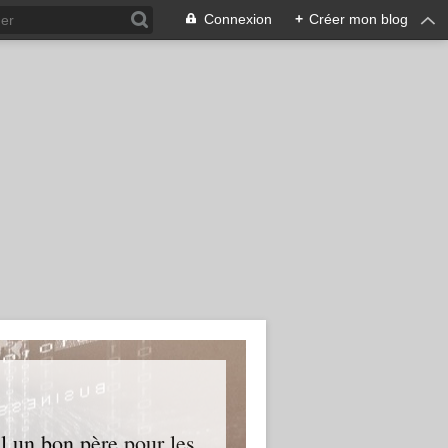
Connexion
+
Créer mon blog
l un bon père pour les