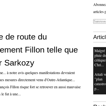
Abonnez-
articles 
le de route du
Artic
ment Fillon telle que
Malgré
pluie d
critique
ar Sarkozy
Chri...
e... à notre avis quelques manifestations devraient
Attali v
"plan
es mesures directement venu d'Outre-Atlantique...
catastr
nçois Fillon risque fort se retrouver en aussi mauvaise
p...
le fut à une...