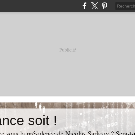
Publicité
nce soit !
e sous la présidence de Nicolas Sarkozy ? Sera-t-i