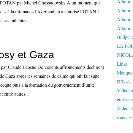
Album -
e l’OTAN par Michel Chossudovsky A un moment qui
Album - 
ard – à la mi-mars – l’Azerbaïdjan a autorisé l’OTAN à
Album -
bases militaires...
Album -
Budget de
LA FO
osy et Gaza
NICOL
Links
par Claude Léostic De violents affrontements déchirent
Manque d
de Gaza après les semaines de calme qui ont fait suite
l'Elysée
ecque puis à la formation du gouvernement d’unité
Video : 
 entre autres...
euros ne
Video : 
sans just