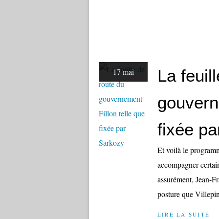
La feuil
17 mai
gouverne
fixée p
Et voilà le programm
accompagner certain
assurément, Jean-Fra
posture que Villepin 
LIRE LA SUITE