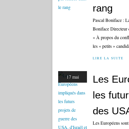
rang
Pascal Boniface : La
Boniface Directeur d
« À propos du confli
les « petits » candida
LIRE LA SUITE
Les Eur
17 mai
les futu
des USA
Les Européens sont 