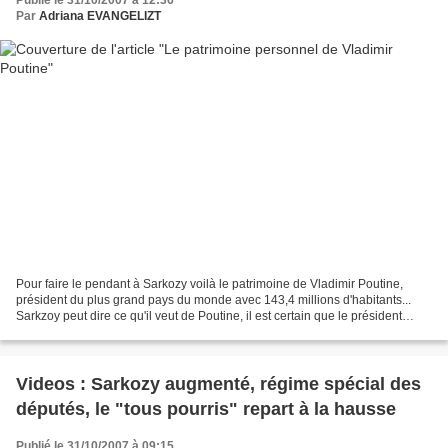
Publié le 31/10/2007 à 12:36
Par
Adriana EVANGELIZT
Pour faire le pendant à Sarkozy voilà le patrimoine de Vladimir Poutine,
président du plus grand pays du monde avec 143,4 millions d'habitants...
Sarkzoy peut dire ce qu'il veut de Poutine, il est certain que le président
russe pourrait lui donner des...
Videos : Sarkozy augmenté, régime spécial des
députés, le "tous pourris" repart à la hausse
Publié le 31/10/2007 à 09:15