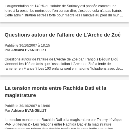
L'augmentation de 140 % du salaire de Sarkozy est passée comme une
lettre à la poste. Le moins que l'on puisse dire, c'est que cela n'a pas traîné.
Cette administration est très forte pour mettre les Français au pied du mur et
leur faire accepter de force...
Questions autour de l'affaire de L'Arche de Zoé
Publié le 30/10/2007 à 18:15
Par
Adriana EVANGELIZT
Questions autour de l'affaire de L'Arche de Zoé par François Béguin D'où
viennent les 103 enfants que l'association L'Arche de Zoé a tenté de
ramener en France ? Les 103 enfants sont en majorité "tchadiens avec des
parents tchadiens" et non des orphelins...
La tension monte entre Rachida Dati et la
magistrature
Publié le 30/10/2007 à 18:06
Par
Adriana EVANGELIZT
La tension monte entre Rachida Dati et la magistrature par Thierry Lévêque
PARIS (Reuters) - Les relations entre Rachida Dati et la magistrature
s'enveniment en raison d'un double conflit sur la carte judiciaire et les