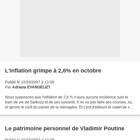
L'inflation grimpe à 2,6% en octobre
Publié le 31/10/2007 à 13:00
Par
Adriana EVANGELIZT
Nous supposons que l'inflation de 2,6 % n'aura aucune incidence surs le
train de vie de Sarkozy et de ses suivants. Il ne va pas faire ses courses, lui,
et ignore le coût du panier de la ménagère. Et c'est d'ailleurs le cadet de ses
soucis. Car s'il avait...
Le patrimoine personnel de Vladimir Poutine