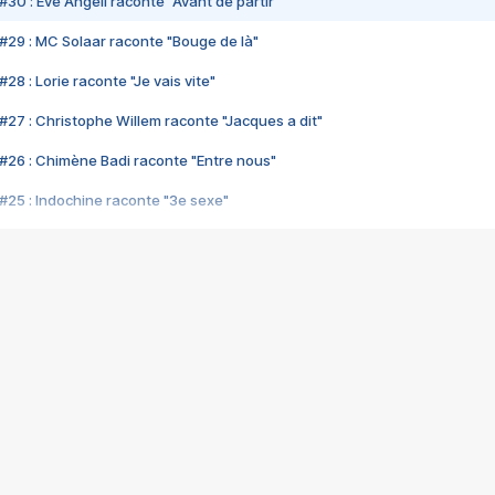
#30 : Eve Angeli raconte "Avant de partir"
#29 : MC Solaar raconte "Bouge de là"
28 : Lorie raconte "Je vais vite"
#27 : Christophe Willem raconte "Jacques a dit"
#26 : Chimène Badi raconte "Entre nous"
#25 : Indochine raconte "3e sexe"
#24 : Zaho raconte "C'est chelou"
#23 : Patrick Bruel raconte "Au café des délices"
#22 : Kyo raconte "Le chemin"
#21 : Nolwenn Leroy raconte "Cassé"
#20 : Patrick Hernandez raconte "Born to be alive"
#19 : Lorie raconte "Près de moi"
#18 : Michael Jones raconte "A nos actes manqués" (avec Jean-Jacque