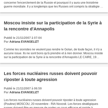
concerne l'encerclement de la Russie et pourquoi il y aura une troisième
guerre mondiale. Il y a longtemps que les Russes ont compris la stratégie de
l'OTAN et ce qu'elle prépare....
Moscou insiste sur la participation de la Syrie à
la rencontre d'Annapolis
Publié le 21/11/2007 à 07:04
Par
Adriana EVANGELIZT
Comme les sionistes ne veulent pas rendre le Golan, de toute façon, il n'y a
aucune issue. Ils ne sont bons qu'à prendre et à rien donner. Moscou insiste
sur la participation de la Syrie à la rencontre d'Annapolis LE CAIRE, 19
novembre - RIA Novosti....
Les forces nucléaires russes doivent pouvoir
riposter à toute agression
Publié le 21/11/2007 à 06:59
Par
Adriana EVANGELIZT
Les forces nucléaires russes doivent pouvoir riposter à toute agression
(Poutine) MOSCOU, 20 novembre - RIA Novosti. Les forces stratégiques
russes doivent être en mesure de porter un coup efficace et rapide à