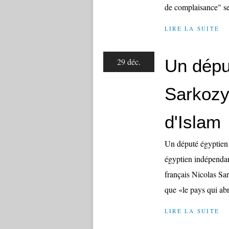
de complaisance" se
LIRE LA SUITE
Un déput
29 déc.
Sarkozy,
d'Islam
Un député égyptien 
égyptien indépendant
français Nicolas Sa
que «le pays qui abr
LIRE LA SUITE