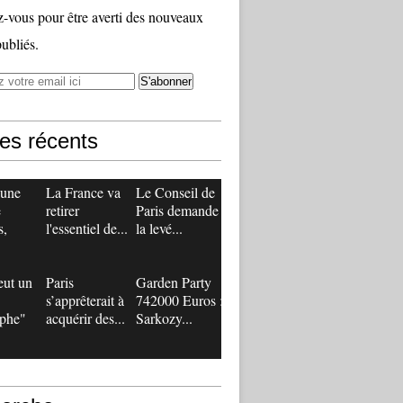
vous pour être averti des nouveaux
publiés.
les récents
 une
La France va
Le Conseil de
e
retirer
Paris demande
s,
l'essentiel de...
la levé...
eut un
Paris
Garden Party
s’apprêterait à
742000 Euros :
ophe"
acquérir des...
Sarkozy...