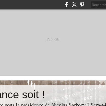
Publicité
nce soit !
e sous la présidence de Nicolas Sarkozy ? Sera-t-i