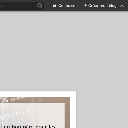
Connexion
+
Créer mon blog
l un bon père pour les