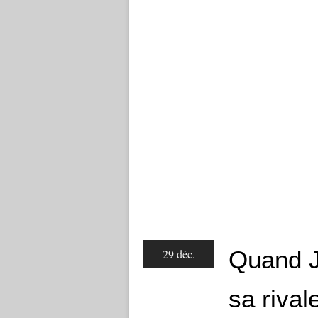
Quand J
29 déc.
sa rival