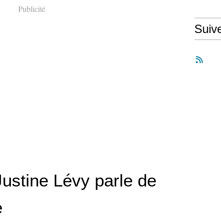
Publicité
Suiv
ustine Lévy parle de
e