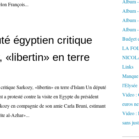
Album -
lon François...
Album - 
Album -
Album -
é égyptien critique
Budget de
LA FO
 «libertin» en terre
NICOL
Links
Manque d
l'Elysée
critique Sarkozy, «libertin» en terre d'Islam Un député
Video : 
 a protesté contre la visite en Egypte du président
euros ne
rkozy en compagnie de son amie Carla Bruni, estimant
Video : 
ite al-Azhar»...
sans just