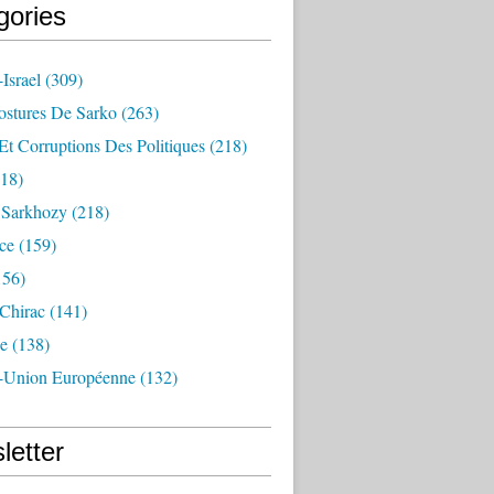
gories
Israel
(309)
ostures De Sarko
(263)
Et Corruptions Des Politiques
(218)
18)
n Sarkhozy
(218)
ce
(159)
156)
 Chirac
(141)
e
(138)
-Union Européenne
(132)
letter