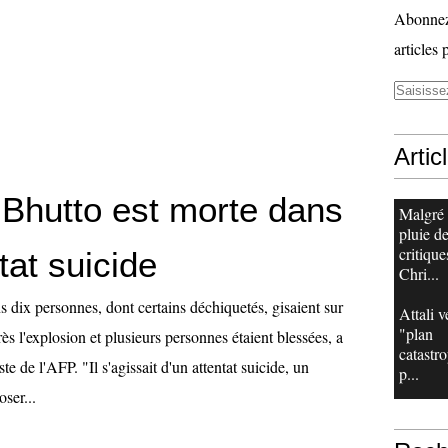
Abonnez-
articles 
Artic
 Bhutto est morte dans
Malgré
pluie d
critique
tat suicide
Chri...
 dix personnes, dont certains déchiquetés, gisaient sur
Attali v
"plan
rès l'explosion et plusieurs personnes étaient blessées, a
catastr
te de l'AFP. "Il s'agissait d'un attentat suicide, un
p...
ser...