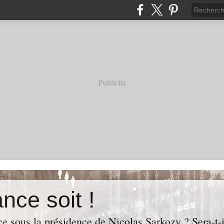
Publicité
nce soit !
e sous la présidence de Nicolas Sarkozy ? Sera-t-i