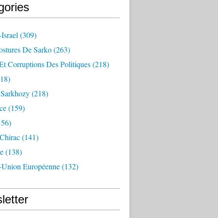
gories
Israel
(309)
ostures De Sarko
(263)
Et Corruptions Des Politiques
(218)
18)
n Sarkhozy
(218)
ce
(159)
156)
 Chirac
(141)
e
(138)
-Union Européenne
(132)
letter