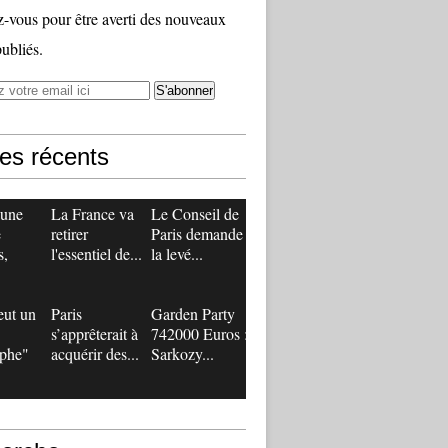
vous pour être averti des nouveaux
publiés.
les récents
 une
La France va
Le Conseil de
e
retirer
Paris demande
s,
l'essentiel de...
la levé...
eut un
Paris
Garden Party
s’apprêterait à
742000 Euros :
ophe"
acquérir des...
Sarkozy...