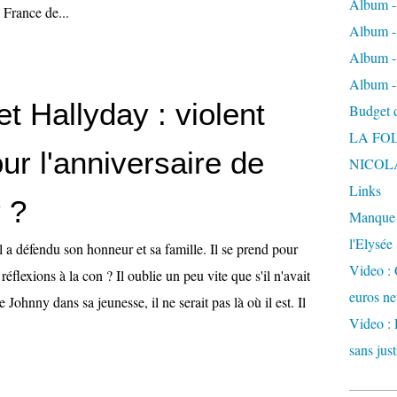
Album -
 France de...
Album - 
Album -
Album -
t Hallyday : violent
Budget de
LA FO
ur l'anniversaire de
NICOL
Links
 ?
Manque d
l'Elysée
Il a défendu son honneur et sa famille. Il se prend pour
Video : 
éflexions à la con ? Il oublie un peu vite que s'il n'avait
euros ne
e Johnny dans sa jeunesse, il ne serait pas là où il est. Il
Video : 
sans just