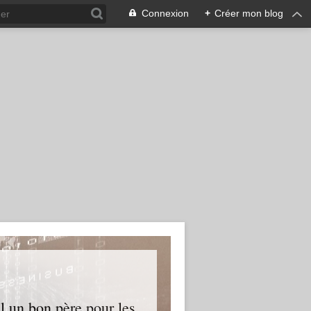
Connexion
+
Créer mon blog
l un bon père pour les