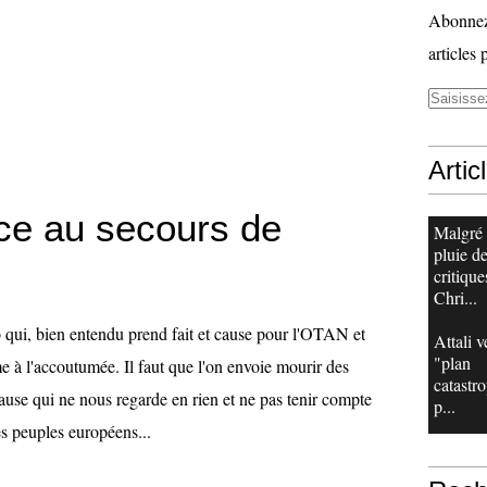
Abonnez-
articles 
Artic
ce au secours de
Malgré
pluie d
critique
Chri...
o qui, bien entendu prend fait et cause pour l'OTAN et
Attali v
"plan
à l'accoutumée. Il faut que l'on envoie mourir des
catastr
se qui ne nous regarde en rien et ne pas tenir compte
p...
es peuples européens...