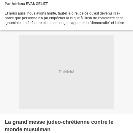
Par
Adriana EVANGELIZT
Et nous aussi nous avons honte, faut-il le dire, de ce qu'est devenu l'Irak
parce que personne n'a pu empêcher la clique à Bush de commettre cette
ignominie. La forfaiture et le mensonge... apporter la "démocratie" et libérer
les Irakiens. 1 million deux...
Publicité
La grand'messe judeo-chrétienne contre le
monde musulman