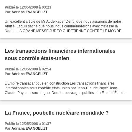
Publié le 12/05/2008 à 03:23
Par
Adriana EVANGELIZT
Un excellent article de Mr Abdelkader Dehbi que nous assurons de notre
Amitié. Et qu'il sache que nous, nous commémorerons avec tristesse la
Naqba. LA GRAND'MESSE JUDEO-CHRETIENNE CONTRE LE MONDE
MUSULMAN par Abdelkader Dehbi Son blog sur le Nouvel Obs...
Les transactions financières internationales
sous contrôle états-unien
Publié le 12/05/2008 à 02:54
Par
Adriana EVANGELIZT
L'Empire transatlantique en construction Les transactions financières
internationales sous contrôle états-unien par Jean-Claude Paye* Jean-
Claude Paye est sociologue. Derniers ouvrages publiés : La Fin de l’État de
droit , La Dispute 2004 ; Global War...
La France, poubelle nucléaire mondiale ?
Publié le 12/05/2008 à 01:37
Par
Adriana EVANGELIZT