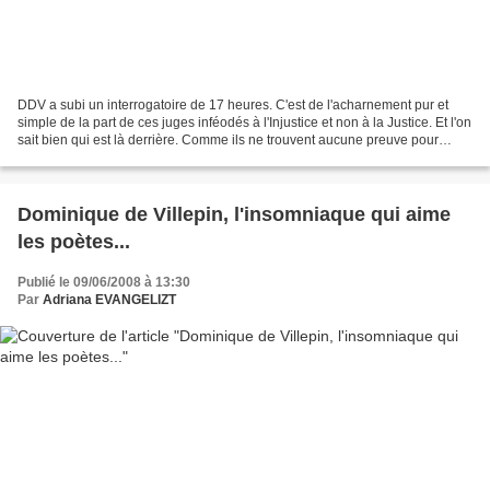
DDV a subi un interrogatoire de 17 heures. C'est de l'acharnement pur et
simple de la part de ces juges inféodés à l'Injustice et non à la Justice. Et l'on
sait bien qui est là derrière. Comme ils ne trouvent aucune preuve pour
l'inculper et le salir,...
Dominique de Villepin, l'insomniaque qui aime
les poètes...
Publié le 09/06/2008 à 13:30
Par
Adriana EVANGELIZT