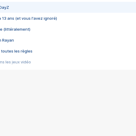
 DayZ
 a 13 ans (et vous l'avez ignoré)
e (littéralement)
im Rayan
 toutes les règles
s les jeux vidéo
us choquant de Rockstar ? - Le scandale BULLY
e plus moche de Steam
du RÊVE tourne au CAUCHEMAR
pendant 8 heures
it… à tort
umiliés par un jeu vidéo