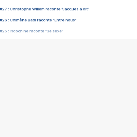
#27 : Christophe Willem raconte "Jacques a dit"
#26 : Chimène Badi raconte "Entre nous"
#25 : Indochine raconte "3e sexe"
#24 : Zaho raconte "C'est chelou"
#23 : Patrick Bruel raconte "Au café des délices"
#22 : Kyo raconte "Le chemin"
#21 : Nolwenn Leroy raconte "Cassé"
#20 : Patrick Hernandez raconte "Born to be alive"
#19 : Lorie raconte "Près de moi"
#18 : Michael Jones raconte "A nos actes manqués" (avec Jean-Jacque
#17 : Khaled raconte "Aïcha"
#16 : Corneille raconte "Parce qu'on vient de loin"