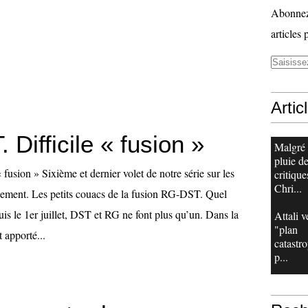
Abonnez-
articles 
Artic
Difficile « fusion »
Malgré
pluie d
fusion » Sixième et dernier volet de notre série sur les
critique
Chri...
nement. Les petits couacs de la fusion RG-DST. Quel
is le 1er juillet, DST et RG ne font plus qu’un. Dans la
Attali v
"plan
 apporté...
catastr
p...