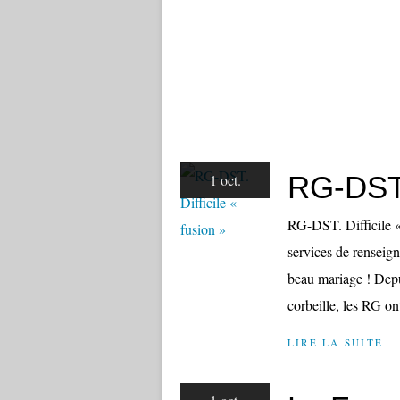
RG-DST. 
1 oct.
RG-DST. Difficile « 
services de renseig
beau mariage ! Depu
corbeille, les RG ont
LIRE LA SUITE