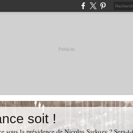
Publicité
nce soit !
e sous la présidence de Nicolas Sarkozy ? Sera-t-i