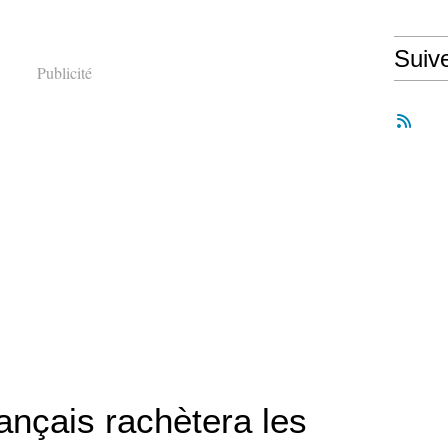
Suiv
Publicité
rançais rachètera les