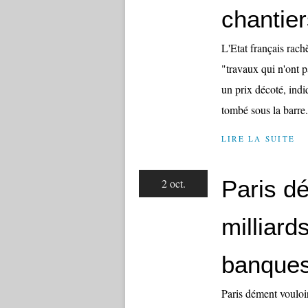
chantie
L'Etat français rach
"travaux qui n'ont pa
un prix décoté, indi
tombé sous la barre.
LIRE LA SUITE
Paris dé
2 oct.
milliard
banque
Paris dément vouloir