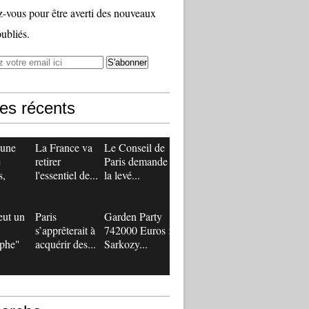
vous pour être averti des nouveaux
publiés.
les récents
 une
La France va
Le Conseil de
e
retirer
Paris demande
s,
l'essentiel de...
la levé...
eut un
Paris
Garden Party
s’apprêterait à
742000 Euros :
ophe"
acquérir des...
Sarkozy...