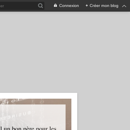
Connexion
+
Créer mon blog
l un bon père pour les