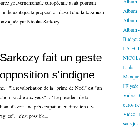
Album -
urce gouvernementale européenne avait pourtant
Album - 
, indiquant que la proposition devait être faite samedi
Album -
convoquée par Nicolas Sarkozy...
Album -
Budget de
LA FO
Sarkozy fait un geste
NICOL
Links
l'opposition s'indigne
Manque d
l'Elysée
ne... "la revalorisation de la "prime de Noël" est "un
Video : 
ation poudre aux yeux"... "Le président de la
euros ne
blant d'avoir une préoccupation en direction des
Video : 
agiles"... c'est possible...
sans just