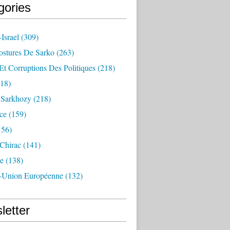
gories
Israel
(309)
ostures De Sarko
(263)
Et Corruptions Des Politiques
(218)
18)
n Sarkhozy
(218)
ce
(159)
156)
 Chirac
(141)
e
(138)
-Union Européenne
(132)
letter