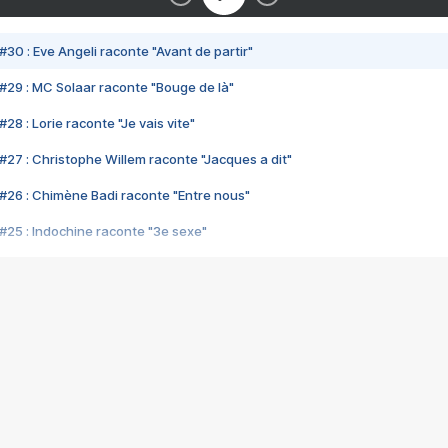
#30 : Eve Angeli raconte "Avant de partir"
#29 : MC Solaar raconte "Bouge de là"
28 : Lorie raconte "Je vais vite"
#27 : Christophe Willem raconte "Jacques a dit"
#26 : Chimène Badi raconte "Entre nous"
#25 : Indochine raconte "3e sexe"
#24 : Zaho raconte "C'est chelou"
#23 : Patrick Bruel raconte "Au café des délices"
#22 : Kyo raconte "Le chemin"
#21 : Nolwenn Leroy raconte "Cassé"
#20 : Patrick Hernandez raconte "Born to be alive"
#19 : Lorie raconte "Près de moi"