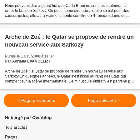
Nous pouvons dire aujourd'hui que Carla Bruni ne sert pas seulement à
orner le bras de Sarkozy. On peut même dire que... si elle se bat pour des
causes justes, elle aura vraiment mérité son titre de "Première dame de
France"... il faut rendre à César...
Arche de Zoé : le Qatar se propose de rendre un
nouveau service aux Sarkozy
Publié le 13/10/2008 à 11:37
Par
Adriana EVANGELIZT
Arche de Zoé : le Qatar se propose de rendre un nouveau service aux
Sarkozy En quelques années, le Qatar s’est hissé au rang des États qui
comptent sur la scène internationale. Ce minuscule émirat y est parvenu par
une stratégie en deux temps. Il a d’abord...
< Page précédente
Page suivante >
Hébergé par Overblog
Top articles
Pages