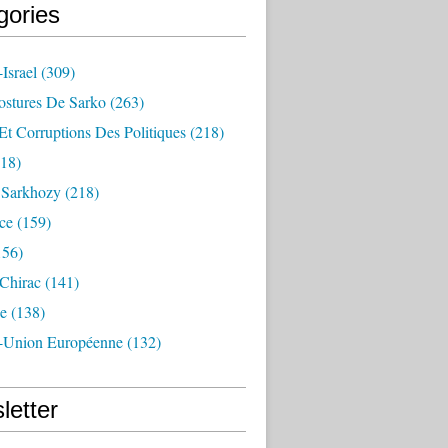
gories
Israel
(309)
ostures De Sarko
(263)
Et Corruptions Des Politiques
(218)
18)
n Sarkhozy
(218)
ce
(159)
156)
 Chirac
(141)
e
(138)
-Union Européenne
(132)
letter