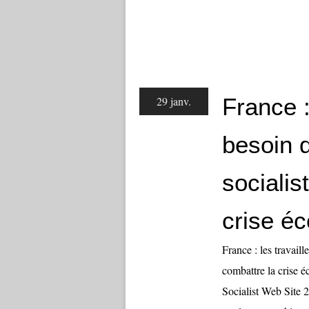
France :
29 janv.
besoin 
socialis
crise é
France : les travaill
combattre la crise 
Socialist Web Site 2