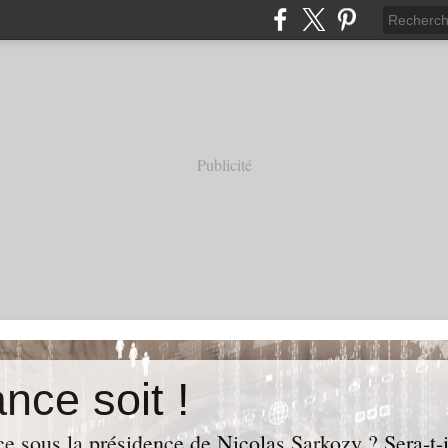
Publicité
nce soit !
e sous la présidence de Nicolas Sarkozy ? Sera-t-i