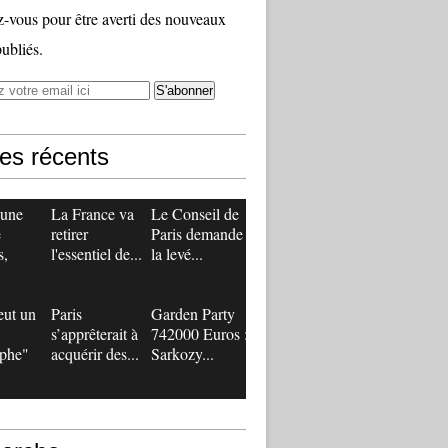
vous pour être averti des nouveaux
publiés.
les récents
 une
La France va
Le Conseil de
e
retirer
Paris demande
s,
l'essentiel de...
la levé...
eut un
Paris
Garden Party
s’apprêterait à
742000 Euros :
ophe"
acquérir des...
Sarkozy...