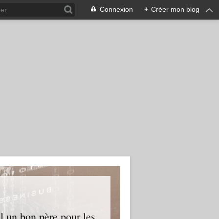
Connexion
+
Créer mon blog
l un bon père pour les