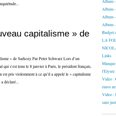
Album -
inquiétude...
Album - 
Album -
Album -
uveau capitalisme » de
Budget de
LA FO
y
NICOL
Links
alisme » de Sarkozy Par Peter Schwarz Lors d’un
Manque d
l qui s’est tenu le 8 janvier à Paris, le président français,
l'Elysée
 est pris violemment à ce qu’il a appelé le « capitalisme
Video : 
 a déclaré...
euros ne
Video : 
sans just