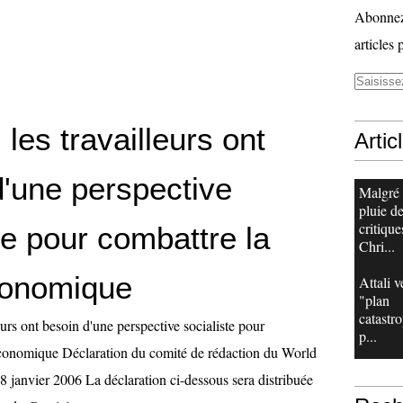
Abonnez-
articles 
 les travailleurs ont
Artic
d'une perspective
Malgré
pluie d
critique
te pour combattre la
Chri...
conomique
Attali v
"plan
catastr
eurs ont besoin d'une perspective socialiste pour
p...
économique Déclaration du comité de rédaction du World
8 janvier 2006 La déclaration ci-dessous sera distribuée