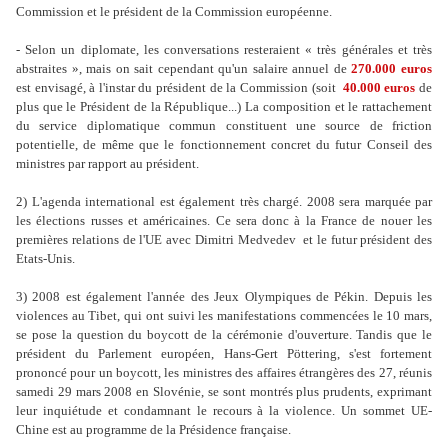
Commission et le président de la Commission européenne.
- Selon un diplomate, les conversations resteraient « très générales et très
abstraites », mais on sait cependant qu'un salaire annuel de
270.000 euros
est envisagé, à l'instar du président de la Commission (soit
40.000 euros
de
plus que le Président de la République...) La composition et le rattachement
du service diplomatique commun constituent une source de friction
potentielle, de même que le fonctionnement concret du futur Conseil des
ministres par rapport au président.
2) L'agenda international est également très chargé. 2008 sera marquée par
les élections russes et américaines. Ce sera donc à la France de nouer les
premières relations de l'UE avec Dimitri Medvedev et le futur président des
Etats-Unis.
3) 2008 est également l'année des Jeux Olympiques de Pékin. Depuis les
violences au Tibet, qui ont suivi les manifestations commencées le 10 mars,
se pose la question du boycott de la cérémonie d'ouverture. Tandis que le
président du Parlement européen, Hans-Gert Pöttering, s'est fortement
prononcé pour un boycott, les ministres des affaires étrangères des 27, réunis
samedi 29 mars 2008 en Slovénie, se sont montrés plus prudents, exprimant
leur inquiétude et condamnant le recours à la violence. Un sommet UE-
Chine est au programme de la Présidence française.