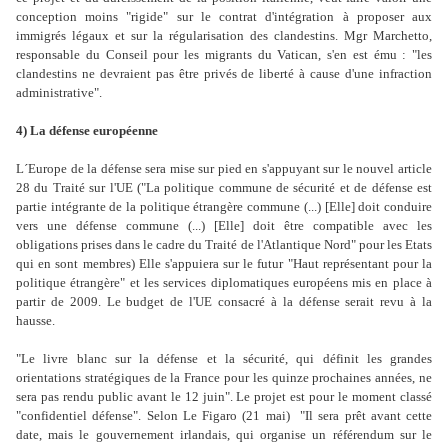
conception moins "rigide" sur le contrat d'intégration à proposer aux
immigrés légaux et sur la régularisation des clandestins. Mgr Marchetto,
responsable du Conseil pour les migrants du Vatican, s'en est ému : "les
clandestins ne devraient pas être privés de liberté à cause d'une infraction
administrative".
4) La défense européenne
L´Europe de la défense sera mise sur pied en s'appuyant sur le nouvel article
28 du Traité sur l'UE ("La politique commune de sécurité et de défense est
partie intégrante de la politique étrangère commune (...) [Elle] doit conduire
vers une défense commune (...) [Elle] doit être compatible avec les
obligations prises dans le cadre du Traité de l'Atlantique Nord" pour les Etats
qui en sont membres) Elle s'appuiera sur le futur "Haut représentant pour la
politique étrangère" et les services diplomatiques européens mis en place à
partir de 2009. Le budget de l'UE consacré à la défense serait revu à la
hausse.
"Le livre blanc sur la défense et la sécurité, qui définit les grandes
orientations stratégiques de la France pour les quinze prochaines années, ne
sera pas rendu public avant le 12 juin". Le projet est pour le moment classé
"confidentiel défense". Selon Le Figaro (21 mai) "Il sera prêt avant cette
date, mais le gouvernement irlandais, qui organise un référendum sur le