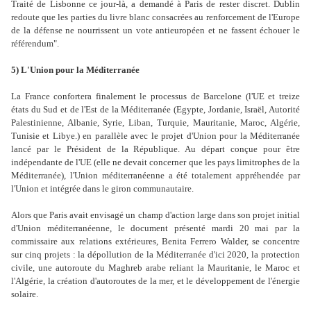
Traité de Lisbonne ce jour-là, a demandé à Paris de rester discret. Dublin
redoute que les parties du livre blanc consacrées au renforcement de l'Europe
de la défense ne nourrissent un vote antieuropéen et ne fassent échouer le
référendum".
5) L'Union pour la Méditerranée
La France confortera finalement le processus de Barcelone (l'UE et treize
états du Sud et de l'Est de la Méditerranée (Egypte, Jordanie, Israël, Autorité
Palestinienne, Albanie, Syrie, Liban, Turquie, Mauritanie, Maroc, Algérie,
Tunisie et Libye.) en parallèle avec le projet d'Union pour la Méditerranée
lancé par le Président de la République. Au départ conçue pour être
indépendante de l'UE (elle ne devait concerner que les pays limitrophes de la
Méditerranée), l'Union méditerranéenne a été totalement appréhendée par
l'Union et intégrée dans le giron communautaire.
Alors que Paris avait envisagé un champ d'action large dans son projet initial
d'Union méditerranéenne, le document présenté mardi 20 mai par la
commissaire aux relations extérieures, Benita Ferrero Walder, se concentre
sur cinq projets : la dépollution de la Méditerranée d'ici 2020, la protection
civile, une autoroute du Maghreb arabe reliant la Mauritanie, le Maroc et
l'Algérie, la création d'autoroutes de la mer, et le développement de l'énergie
solaire.