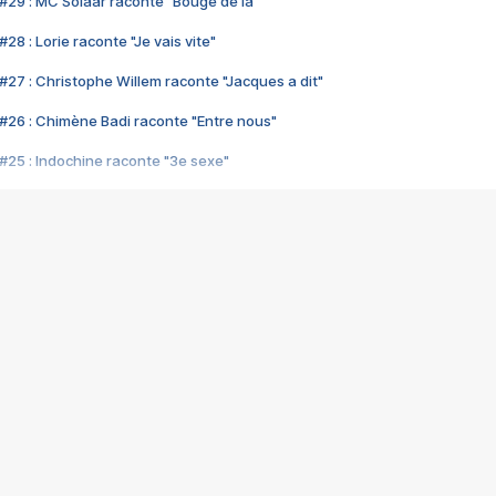
#29 : MC Solaar raconte "Bouge de là"
28 : Lorie raconte "Je vais vite"
#27 : Christophe Willem raconte "Jacques a dit"
#26 : Chimène Badi raconte "Entre nous"
#25 : Indochine raconte "3e sexe"
#24 : Zaho raconte "C'est chelou"
#23 : Patrick Bruel raconte "Au café des délices"
#22 : Kyo raconte "Le chemin"
#21 : Nolwenn Leroy raconte "Cassé"
#20 : Patrick Hernandez raconte "Born to be alive"
#19 : Lorie raconte "Près de moi"
#18 : Michael Jones raconte "A nos actes manqués" (avec Jean-Jacque
#17 : Khaled raconte "Aïcha"