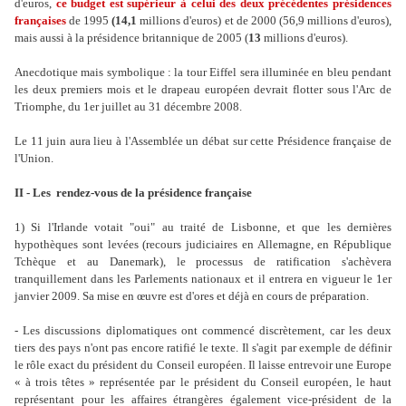
d'euros,
ce budget est supérieur à celui des deux précédentes présidences
françaises
de 1995
(14,1
millions d'euros) et de 2000 (56,9 millions d'euros),
mais aussi à la présidence britannique de 2005 (
13
millions d'euros).
Anecdotique mais symbolique : la tour Eiffel sera illuminée en bleu pendant
les deux premiers mois et le drapeau européen devrait flotter sous l'Arc de
Triomphe, du 1er juillet au 31 décembre 2008.
Le 11 juin aura lieu à l'Assemblée un débat sur cette Présidence française de
l'Union.
II - Les rendez-vous de la présidence française
1) Si l'Irlande votait "oui" au traité de Lisbonne, et que les dernières
hypothèques sont levées (recours judiciaires en Allemagne, en République
Tchèque et au Danemark), le processus de ratification s'achèvera
tranquillement dans les Parlements nationaux et il entrera en vigueur le 1er
janvier 2009. Sa mise en œuvre est d'ores et déjà en cours de préparation.
- Les discussions diplomatiques ont commencé discrètement, car les deux
tiers des pays n'ont pas encore ratifié le texte. Il s'agit par exemple de définir
le rôle exact du président du Conseil européen. Il laisse entrevoir une Europe
« à trois têtes » représentée par le président du Conseil européen, le haut
représentant pour les affaires étrangères également vice-président de la