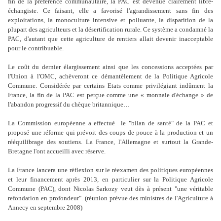
fin de la préférence communautaire, la PAC est devenue clairement libre-
échangiste. Ce faisant, elle a favorisé l'agrandissement sans fin des
exploitations, la monoculture intensive et polluante, la disparition de la
plupart des agriculteurs et la désertification rurale. Ce système a condamné la
PAC, d'autant que cette agriculture de rentiers allait devenir inacceptable
pour le contribuable.
Le coût du dernier élargissement ainsi que les concessions acceptées par
l'Union à l'OMC, achèveront ce démantèlement de la Politique Agricole
Commune. Considérée par certains Etats comme privilégiant indûment la
France, la fin de la PAC est perçue comme une « monnaie d'échange » de
l'abandon progressif du chèque britannique…
La Commission européenne a effectué le "bilan de santé" de la PAC et
proposé une réforme qui prévoit des coups de pouce à la production et un
rééquilibrage des soutiens. La France, l'Allemagne et surtout la Grande-
Bretagne l'ont accueilli avec réserve.
La France lancera une réflexion sur le réexamen des politiques européennes
et leur financement après 2013, en particulier sur la Politique Agricole
Commune (PAC), dont Nicolas Sarkozy veut dès à présent "une véritable
refondation en profondeur". (réunion prévue des ministres de l'Agriculture à
Annecy en septembre 2008)