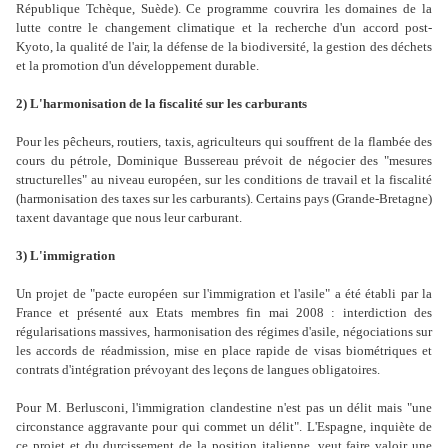
République Tchèque, Suède). Ce programme couvrira les domaines de la
lutte contre le changement climatique et la recherche d'un accord post-
Kyoto, la qualité de l'air, la défense de la biodiversité, la gestion des déchets
et la promotion d'un développement durable.
2) L'harmonisation de la fiscalité sur les carburants
Pour les pêcheurs, routiers, taxis, agriculteurs qui souffrent de la flambée des
cours du pétrole, Dominique Bussereau prévoit de négocier des "mesures
structurelles" au niveau européen, sur les conditions de travail et la fiscalité
(harmonisation des taxes sur les carburants). Certains pays (Grande-Bretagne)
taxent davantage que nous leur carburant.
3) L'immigration
Un projet de "pacte européen sur l'immigration et l'asile" a été établi par la
France et présenté aux Etats membres fin mai 2008 : interdiction des
régularisations massives, harmonisation des régimes d'asile, négociations sur
les accords de réadmission, mise en place rapide de visas biométriques et
contrats d'intégration prévoyant des leçons de langues obligatoires.
Pour M. Berlusconi, l'immigration clandestine n'est pas un délit mais "une
circonstance aggravante pour qui commet un délit". L'Espagne, inquiète de
ce projet et du durcissement de la position italienne, veut faire valoir une