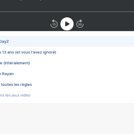
 DayZ
 a 13 ans (et vous l'avez ignoré)
e (littéralement)
im Rayan
 toutes les règles
s les jeux vidéo
us choquant de Rockstar ? - Le scandale BULLY
e plus moche de Steam
du RÊVE tourne au CAUCHEMAR