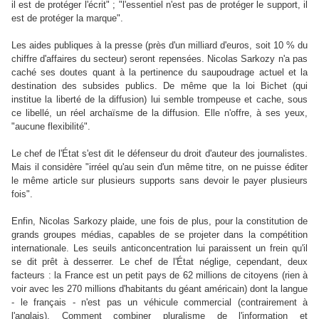
il est de protéger l'écrit" ; "l'essentiel n'est pas de protéger le support, il
est de protéger la marque".
Les aides publiques à la presse (près d'un milliard d'euros, soit 10 % du
chiffre d'affaires du secteur) seront repensées. Nicolas Sarkozy n'a pas
caché ses doutes quant à la pertinence du saupoudrage actuel et la
destination des subsides publics. De même que la loi Bichet (qui
institue la liberté de la diffusion) lui semble trompeuse et cache, sous
ce libellé, un réel archaïsme de la diffusion. Elle n'offre, à ses yeux,
"aucune flexibilité".
Le chef de l'État s'est dit le défenseur du droit d'auteur des journalistes.
Mais il considère "irréel qu'au sein d'un même titre, on ne puisse éditer
le même article sur plusieurs supports sans devoir le payer plusieurs
fois".
Enfin, Nicolas Sarkozy plaide, une fois de plus, pour la constitution de
grands groupes médias, capables de se projeter dans la compétition
internationale. Les seuils anticoncentration lui paraissent un frein qu'il
se dit prêt à desserrer. Le chef de l'État néglige, cependant, deux
facteurs : la France est un petit pays de 62 millions de citoyens (rien à
voir avec les 270 millions d'habitants du géant américain) dont la langue
- le français - n'est pas un véhicule commercial (contrairement à
l'anglais). Comment combiner pluralisme de l'information et