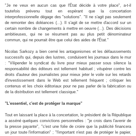
"Je ne veux en aucun cas que l'État décide à votre place", a-t-il
toutefois prévenu tout en espérant que la concertation
interprofessionnelle dégage des "solutions". "Il ne s'agit pas seulement
de remonter des doléances (...). Il s'agit de se mettre d'accord sur un
certain nombre de changements à mettre en oeuvre (...). Des décisions
ambitieuses, qui ne se résument pas au plus petit dénominateur
commun, qui ne pourrait être que celui des aides de l'État."
Nicolas Sarkozy a bien cerné les antagonismes et les défaussements
successifs qui, depuis des lustres, conduisent les journaux dans le mur
: "Vilipender le syndicat du livre pour mieux passer sous silence la
responsabilité des éditeurs est tellement habituel ; vitupérer contre les
droits d'auteur des journalistes pour mieux jeter le voile sur les retards
d'investissement dans le Web est tellement fréquent ; critiquer les
contenus et les choix éditoriaux pour ne pas parler de la fabrication ou
de la distribution est tellement classique."
"L'essentiel, c'est de protéger la marque"
Tout en laissant la place à la concertation, le président de la République
a asséné quelques convictions personnelles : "je crois dans l'avenir de
la presse payante", "c'est une folie de croire que la publicité financera
un jour toute l'information" ; "l'important n'est pas de protéger le papier,