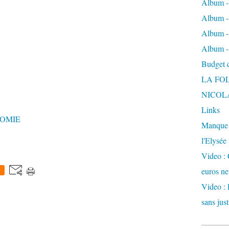
Album -
Album - 
Album -
Album -
Budget de
LA FO
NICOL
Links
NOMIE
Manque d
l'Elysée
Video : 
euros ne
0
Video : 
sans just