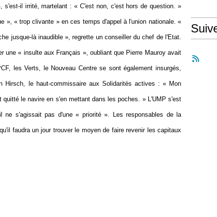
s'est-il irrité, martelant : « C'est non, c'est hors de question. »
e », « trop clivante » en ces temps d'appel à l'union nationale. «
Suiv
e jusque-là inaudible », regrette un conseiller du chef de l'Etat.
 une « insulte aux Français », oubliant que Pierre Mauroy avait
CF, les Verts, le Nouveau Centre se sont également insurgés,
 Hirsch, le haut-commissaire aux Solidarités actives : « Mon
nt quitté le navire en s'en mettant dans les poches. » L'UMP s'est
l ne s'agissait pas d'une « priorité ». Les responsables de la
u'il faudra un jour trouver le moyen de faire revenir les capitaux