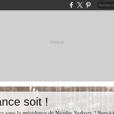
Publicité
nce soit !
e sous la présidence de Nicolas Sarkozy ? Sera-t-i