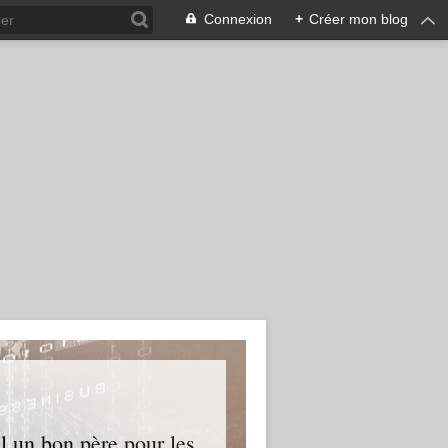
Connexion
+
Créer mon blog
l un bon père pour les