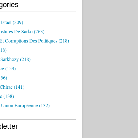
gories
Israel
(309)
ostures De Sarko
(263)
Et Corruptions Des Politiques
(218)
18)
n Sarkhozy
(218)
ce
(159)
156)
 Chirac
(141)
e
(138)
-Union Européenne
(132)
letter