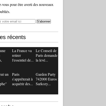
vous pour être averti des nouveaux
publiés.
les récents
 une
La France va
Le Conseil de
e
retirer
Paris demande
s,
l'essentiel de...
la levé...
eut un
Paris
Garden Party
s’apprêterait à
742000 Euros :
ophe"
acquérir des...
Sarkozy...