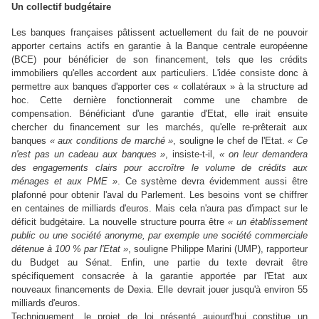
Un collectif budgétaire
Les banques françaises pâtissent actuellement du fait de ne pouvoir
apporter certains actifs en garantie à la Banque centrale européenne
(BCE) pour bénéficier de son financement, tels que les crédits
immobiliers qu'elles accordent aux particuliers. L'idée consiste donc à
permettre aux banques d'apporter ces « collatéraux » à la structure ad
hoc. Cette dernière fonctionnerait comme une chambre de
compensation. Bénéficiant d'une garantie d'Etat, elle irait ensuite
chercher du financement sur les marchés, qu'elle re-prêterait aux
banques
« aux conditions de marché »
, souligne le chef de l'Etat.
« Ce
n'est pas un cadeau aux banques »
, insiste-t-il,
« on leur demandera
des engagements clairs pour accroître le volume de crédits aux
ménages et aux PME »
. Ce système devra évidemment aussi être
plafonné pour obtenir l'aval du Parlement. Les besoins vont se chiffrer
en centaines de milliards d'euros. Mais cela n'aura pas d'impact sur le
déficit budgétaire. La nouvelle structure pourra être
« un établissement
public ou une société anonyme, par exemple une société commerciale
détenue à 100 % par l'Etat »
, souligne Philippe Marini (UMP), rapporteur
du Budget au Sénat. Enfin, une partie du texte devrait être
spécifiquement consacrée à la garantie apportée par l'Etat aux
nouveaux financements de Dexia. Elle devrait jouer jusqu'à environ 55
milliards d'euros.
Techniquement, le projet de loi présenté aujourd'hui constitue un