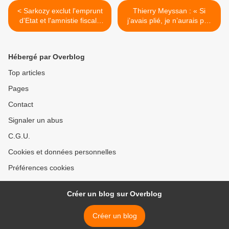
< Sarkozy exclut l'emprunt
Thierry Meyssan : « Si
d'Etat et l'amnistie fiscale
j’avais plié, je n’aurais pas
d'Accoyer
eu à partir » >
Hébergé par Overblog
Top articles
Pages
Contact
Signaler un abus
C.G.U.
Cookies et données personnelles
Préférences cookies
Créer un blog sur Overblog
Créer un blog