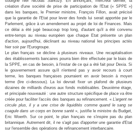
souligné hier Nicolas Sarkozy. En annonçant, mercredi dernier, la
création d'une société de prise de participation de l'Etat (« SPPE »)
dans les banques, le Premier ministre, François Fillon, avait précisé
que la garantie de l'Etat pour lever des fonds lui serait apportée par le
Parlement, grâce à un amendement au projet de loi de Finances. Mais
ce délai a été jugé beaucoup trop long, d'autant qu'il a été convenu
entre-temps au niveau européen que chaque Etat présente un plan
d'action, aujourd'hui, déclinant au niveau national les principes actés
hier soir par l'Eurogroupe.
Le plan français se décline à plusieurs niveaux. Une recapitalisation
des établissements bancaires pourra bien être effectuée par le biais de
la SPPE, en cas de besoin, à l'instar de ce qui a été fait pour Dexia. Si
le gouvernement assure qu'il n'entend pas y avoir recours à court
terme, les banques françaises pourraient en avoir besoin à moyen
terme (lire ci-dessous). La loi devrait fixer un plafond de plusieurs
dizaines de milliards d'euros aux fonds mobilisables. Deuxième étage,
et principale nouveauté : une autre structure spécifique de place va être
créée pour faciliter l'accès des banques au refinancement. «
L'argent ne
circule plus, il y a une crise de liquidités comme quand le sang se
coagule dans un corps en bonne santé
», justifie le ministre du Budget,
Eric Woerth. Sur ce point, le plan français ne s'inspire pas du plan
britannique. Autrement dit, il ne s'agit pas d'apporter une garantie d'Etat
sur l'ensemble des opérations de refinancement interbancaire.