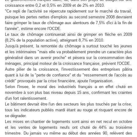
croissance entre 0,2 et 0,5% en 2009 et de 2% en 2010.
"Ce repli de l'activité se répercute rapidement sur le marché du travail,
puisque les pertes nettes d'emplois au second semestre 2008 devraient
faire grimper le taux de chômage aux alentours de 7,5% d'ici à la fin de
l'année", estime encore l'OCDE.
Le taux de chômage continuerait ainsi de grimper en flèche en 2009
(8,2% de la population active), atteignant 8,7% en 2010.
Jusqu'à présent, la remontée du chômage a surtout touché les jeunes
et les intérimaires "mais elle va probablement prendre un caractère plus
généralisé dans un avenir proche" et pèsera sur la consommation des
ménages, principal moteur de la croissance française, prévient l'OCDE.
Autre pilier de la croissance, l'investissement des entreprises pâtira
quant à lui de la "perte de confiance" et du "resserrement de l'accès au
crédit" provoqués par la crise financière, ajoute l'organisation.
Selon l'Insee, le moral des industriels français a en effet chuté en
novembre à son plus bas niveau depuis 15 ans, confirmant les craintes
d'un fort ralentissement.
Le bâtiment devrait être l'un des secteurs les plus touchés par la crise,
tous les indicateurs publiés mardi étant au rouge et risquant encore de
se dégrader.
Les mises en chantier de logements sont ainsi en net recul en octobre
et les ventes de logements neufs ont chuté de 44% au troisième
trimestre. Du jamais vu même au début des années 90, relèvent des