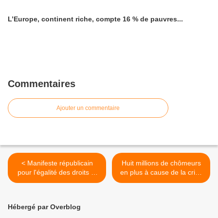
L’Europe, continent riche, compte 16 % de pauvres...
Commentaires
Ajouter un commentaire
< Manifeste républicain
Huit millions de chômeurs
pour l'égalité des droits et
en plus à cause de la crise
contre les discriminations
prédit l'OCDE >
«positives»
Hébergé par Overblog