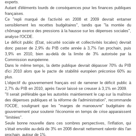
experts.
Autant d'éléments lourds de conséquences pour les finances publiques
françaises.
Ce "repli marqué de l'activité en 2008 et 2009 devrait entamer
sensiblement les recettes budgétaires", tandis que "la montée du
chômage exerce des pressions à la hausse sur les dépenses sociales",
analyse l'OCDE.
Le déficit public (Etat, sécurité sociale et collectivités locales) devrait
donc passer de 2,9% du PIB cette année à 3,7% l'an prochain, puis
3,9% en 2010, bien au-delà de la limite de 3% autorisée par la
Commission européenne.
Dans le même temps, la dette publique devrait dépasser 70% du PIB
d'ici 2010 alors que le pacte de stabilité européen préconise 60% au
plus.
L'objectif du gouvernement français est de ramener le déficit public à
2,7% du PIB en 2010, après l'avoir laissé se creuser à 3,1% en 2009.
"Il serait préférable que les autorités maintiennent le cap sur la maîtrise
des dépenses publiques et la réforme de l'administration", recommande
l'OCDE, soulignant que les "marges de manoeuvre" budgétaire du
gouvernement pour soutenir l'économie en temps de crise apparaissent
"limitées".
Seule bonne nouvelle dans ces sombres perspectives, l'inflation, qui
s'était envolée au-delà de 3% en 2008 devrait nettement ralentir dès l'an
prochain, autour de 1%.