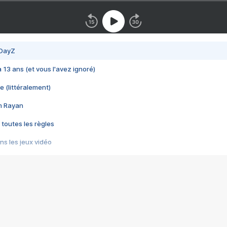
 DayZ
 a 13 ans (et vous l'avez ignoré)
e (littéralement)
im Rayan
 toutes les règles
s les jeux vidéo
us choquant de Rockstar ? - Le scandale BULLY
e plus moche de Steam
du RÊVE tourne au CAUCHEMAR
pendant 8 heures