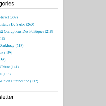
gories
Israel
(309)
ostures De Sarko
(263)
Et Corruptions Des Politiques
(218)
18)
n Sarkhozy
(218)
ce
(159)
156)
 Chirac
(141)
e
(138)
-Union Européenne
(132)
letter