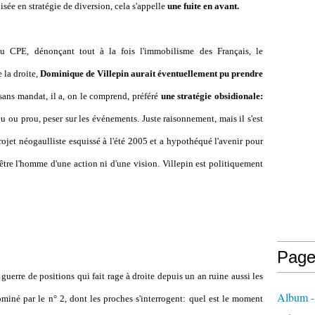
sée en stratégie de diversion, cela s'appelle
une fuite en avant.
 du CPE, dénonçant tout à la fois l'immobilisme des Français, le
 la droite,
Dominique de Villepin aurait éventuellement pu prendre
 sans mandat, il a, on le comprend, préféré
une stratégie obsidionale:
eu ou prou, peser sur les événements. Juste raisonnement, mais il s'est
ojet néogaulliste esquissé à l'été 2005 et a hypothéqué l'avenir pour
 être l'homme d'une action ni d'une vision. Villepin est politiquement
Page
a guerre de positions qui fait rage à droite depuis un an ruine aussi les
Album - 
ominé par le n° 2, dont les proches s'interrogent: quel est le moment