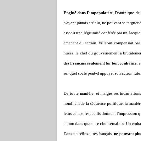
Englué dans l'impopularité
, Dominique de 
n'ayant jamais été élu, ne pouvant se targuer 
asseoir une légitimité conférée par un Jacque
émanant du terrain, Villepin compensait par 
nuées, le chef du gouvernement a brutalemen
des Français seulement lui font confiance
, 
sur quel socle peut-il appuyer son action futu
De toute manière, et malgré ses incantations
hominem de la séquence politique, la manièr
leurs camps respectifs donnent l'impression qu
et non dans quarante-cinq semaines. Un embal
Dans un réflexe très français,
ne pouvant plus 