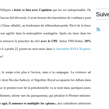
Villepin a
brisé ce lien avec l'opinion
qui lui est indispensable. Or,
Suiv
d'aucun fief électoral, il avait besoin des baromètres de confiance pour
s Chirac affaibli, au lendemain du référendum perdu. Privé de la force
son agilité dans la stratosphère sondagière. Après six mois dans les
t retrouvé le plancher du réel
avec le CPE
. Selon TNS-Sofres,
20%
et il a perdu 22 points en trois mois dans
le baromètre BVA-L'Express
:
re?
, le temps n'est plus à l'action, mais à la campagne. La violence ad
e dont Nicolas Sarkozy et Ségolène Royal accaparent les débats dans
e le premier tour de la présidentielle va se tenir dans quelques jours,
lement, ultime tare du quinquennat, qui pénalise le Premier ministre.
agir, il annonce et multiplie les «plans»,
aux calendriers aléatoires