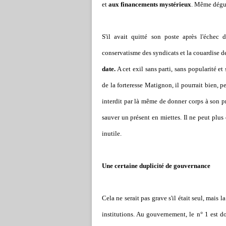
et
aux financements mystérieux
. Même dégui
S'il avait quitté son poste après l'échec
conservatisme des syndicats et la couardise de
date.
A cet exil sans parti, sans popularité et
de la forteresse Matignon, il pourrait bien, p
interdit par là même de donner corps à son pr
sauver un présent en miettes. Il ne peut plus
inutile.
Une certaine duplicité de gouvernance
Cela ne serait pas grave s'il était seul, mais l
institutions. Au gouvernement, le n° 1 est d