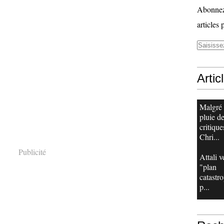
Abonnez-
articles 
Artic
Malgré
pluie d
critique
Chri...
Publicité
Attali v
"plan
catastr
p...