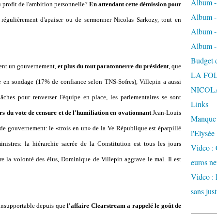
Album -
 profit de l'ambition personnelle?
En attendant cette démission pour
Album - 
e régulièrement d'apaiser ou de sermonner Nicolas Sarkozy, tout en
Album -
Album -
Budget de
iment un gouvernement,
et plus du tout paratonnerre du président
, que
LA FO
e en sondage (17% de confiance selon TNS-Sofres), Villepin a aussi
NICOL
lâches pour renverser l'équipe en place, les parlementaires se sont
Links
ors du vote de censure et de l'humiliation en ovationnant
Jean-Louis
Manque d
f de gouvernement: le «trois en un» de la Ve République est éparpillé
l'Elysée
nistres: la hiérarchie sacrée de la Constitution est tous les jours
Video : 
 la volonté des élus, Dominique de Villepin aggrave le mal. Il est
euros ne
Video : 
sans just
 insupportable depuis que
l'affaire Clearstream a rappelé le goût de