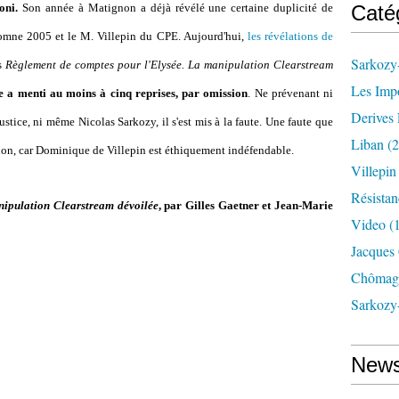
ioni.
Son année à Matignon a déjà révélé une certaine duplicité de
Caté
tomne 2005 et le M. Villepin du CPE. Aujourd'hui,
les révélations de
Sarkozy-
s
Règlement de comptes pour l'Elysée. La manipulation Clearstream
Les Imp
e a menti au moins à cinq reprises, par omission
. Ne prévenant ni
Derives 
justice, ni même Nicolas Sarkozy, il s'est mis à la faute. Une faute que
Liban
(2
non, car Dominique de Villepin est éthiquement indéfendable.
Villepi
Résistan
ipulation Clearstream dévoilée
, par Gilles Gaetner et Jean-Marie
Video
(
Jacques
Chômag
Sarkozy
News