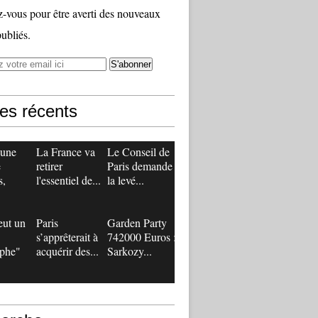
vous pour être averti des nouveaux
publiés.
les récents
 une
La France va
Le Conseil de
e
retirer
Paris demande
s,
l'essentiel de...
la levé...
eut un
Paris
Garden Party
s’apprêterait à
742000 Euros :
ophe"
acquérir des...
Sarkozy...