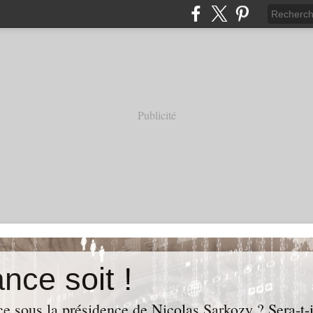
Publicité
nce soit !
e sous la présidence de Nicolas Sarkozy ? Sera-t-i