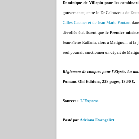
Dominique de Villepin pour les combinaz
gouvernance, entre le Dr Galouzeau de l'au
Gilles Gaetner et de Jean-Marie Pontaut
dan
dévoilée établissent que
le Premier ministr
Jean-Pierre Raffarin, alors à Matignon, ni la 
seul pourrait sanctionner un départ de Matig
Règlement de comptes pour l'Elysée.
La man
Pontaut. Oh! Editions, 228 pages, 18,90 €.
Sources :
L'Express
Posté par
Adriana Evangelizt