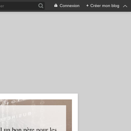
Connexion
+
Créer mon blog
l un bon père pour les