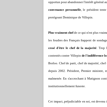
opportun pour abandonner l'intérêt général au
convenance personnelle
, le président tent
protégeant Dominique de Villepin.
Plus vraiment chef
de ce qui n'est plus vra
les foudres des Français frappent de sondag
cessé d'être le chef de la majorité
. Trop 
contentés contre Villepin
de l'indifférence l
Borloo. Chef de parti, chef de majorité, che
depuis 2002. Président, Premier ministre, mi
malmenée. En s'accrochant à Matignon contre
institutionnellement funeste.
Cet impact, préjudiciable en soi, est devenu