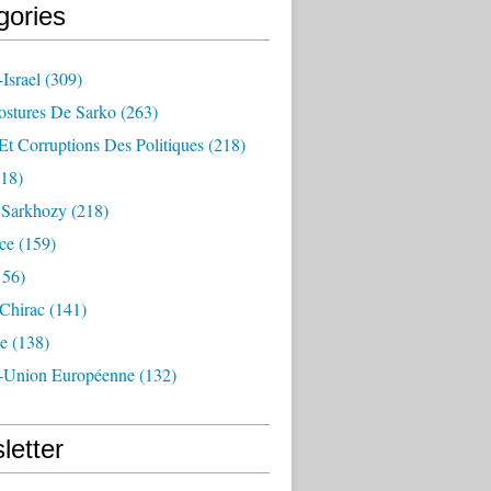
gories
Israel
(309)
ostures De Sarko
(263)
Et Corruptions Des Politiques
(218)
18)
n Sarkhozy
(218)
ce
(159)
156)
 Chirac
(141)
e
(138)
-Union Européenne
(132)
letter