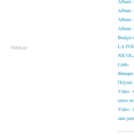
Album -
Album - 
Album -
Album -
Budget de
LA FO
Publicité
NICOL
Links
Manque d
l'Elysée
Video : 
euros ne
Video : 
sans just