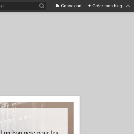
Connexion
+
Créer mon blog
l un bon père pour les