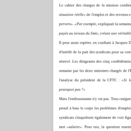
Le cahier des charges de la mission confié
situation réelle»
de l'emploi et des revenus e
pervers». «Par exemple,
expliquait la semaine
payés au niveau du Smic, créant une véritabl
Il peut aussi espérer, en confiant à Jacques 
d'intérêt de la part des syndicats pour sa conf
réservé. Les dirigeants des cinq confédérat
semaine par les deux ministres chargés de l
l'analyse du président de la CFTC :
«Si l
pourquoi pas ?»
Mais l'enthousiasme n'y est pas. Tous craigne
prend à bras le corps les problèmes d'emplo
syndicats s'inquiètent également de voir figu
mot
«salaire».
Pour eux, la question essent