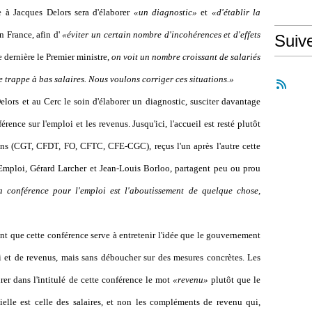
e à Jacques Delors sera d'élaborer
«un diagnostic»
et
«d'établir la
n France, afin d'
«éviter un certain nombre d'incohérences et d'effets
Suiv
 dernière le Premier ministre,
on voit un nombre croissant de salariés
e trappe à bas salaires. Nous voulons corriger ces situations.»
Delors et au Cerc le soin d'élaborer un diagnostic, susciter davantage
érence sur l'emploi et les revenus. Jusqu'ici, l'accueil est resté plutôt
ions (CGT, CFDT, FO, CFTC, CFE-CGC), reçus l'un après l'autre cette
'Emploi, Gérard Larcher et Jean-Louis Borloo, partagent peu ou prou
a conférence pour l'emploi est l'aboutissement de quelque chose,
nt que cette conférence serve à entretenir l'idée que le gouvernement
i et de revenus, mais sans déboucher sur des mesures concrètes. Les
rer dans l'intitulé de cette conférence le mot
«revenu»
plutôt que le
ielle est celle des salaires, et non les compléments de revenu qui,