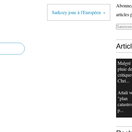
Abonnez-
Sarkozy joue à l'Européen
articles 
Artic
Malgré
pluie d
critique
Chri...
Attali v
"plan
catastr
p...