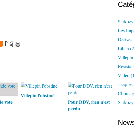
Caté
Sarkozy-
Les Imp
Derives 
0
Liban
(2
Villepi
Résistan
Video
(
Jacques
Chômag
Villepin l'obstiné
e vote
Pour DDV, rien n'est
Sarkozy
perdu
News