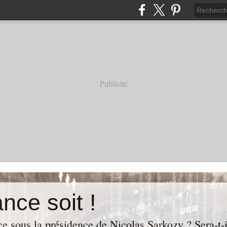
Publicité
nce soit !
e sous la présidence de Nicolas Sarkozy ? Sera-t-i