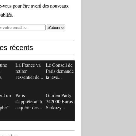
vous pour être averti des nouveaux
publiés.
les récents
 une
La France va
Le Conseil de
e
retirer
Paris demande
s,
l'essentiel de...
la levé...
eut un
Paris
Garden Party
s’apprêterait à
742000 Euros :
ophe"
acquérir des...
Sarkozy...