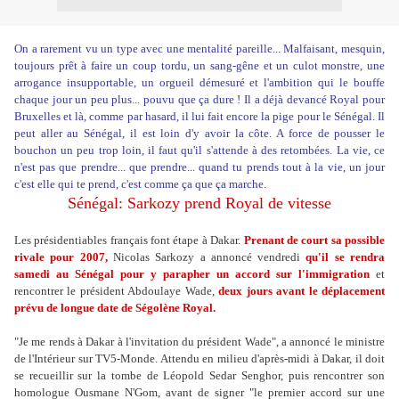
On a rarement vu un type avec une mentalité pareille... Malfaisant, mesquin,
toujours prêt à faire un coup tordu, un sang-gêne et un culot monstre, une
arrogance insupportable, un orgueil démesuré et l'ambition qui le bouffe
chaque jour un peu plus... pouvu que ça dure ! Il a déjà devancé Royal pour
Bruxelles et là, comme par hasard, il lui fait encore la pige pour le Sénégal. Il
peut aller au Sénégal, il est loin d'y avoir la côte. A force de pousser le
bouchon un peu trop loin, il faut qu'il s'attende à des retombées. La vie, ce
n'est pas que prendre... que prendre... quand tu prends tout à la vie, un jour
c'est elle qui te prend, c'est comme ça que ça marche.
Sénégal: Sarkozy prend Royal de vitesse
Les présidentiables français font étape à Dakar.
Prenant de court sa possible
rivale pour 2007,
Nicolas Sarkozy a annoncé vendredi
qu'il se rendra
samedi au Sénégal pour y parapher un accord sur l'immigration
et
rencontrer le président Abdoulaye Wade,
deux jours avant le déplacement
prévu de longue date de Ségolène Royal.
"Je me rends à Dakar à l'invitation du président Wade", a annoncé le ministre
de l'Intérieur sur TV5-Monde. Attendu en milieu d'après-midi à Dakar, il doit
se recueillir sur la tombe de Léopold Sedar Senghor, puis rencontrer son
homologue Ousmane N'Gom, avant de signer "le premier accord sur une