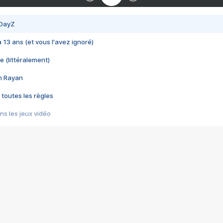
 DayZ
 a 13 ans (et vous l'avez ignoré)
e (littéralement)
im Rayan
 toutes les règles
s les jeux vidéo
us choquant de Rockstar ? - Le scandale BULLY
e plus moche de Steam
du RÊVE tourne au CAUCHEMAR
pendant 8 heures
it… à tort
umiliés par un jeu vidéo