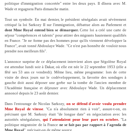
politique d'immigration concertée" entre les deux pays. Il dînera avec M.
Wade et regagnera Paris dimanche matin.
Tout un symbole. En mai dernier, le président sénégalais avait sévèrement
critiqué la loi Sarkozy II sur l'immigration, débattue alors au Parlement et
dont Mme Royal entend bien se démarquer.
Cette loi a créé une carte de
séjour "compétences et talents" pour attirer des migrants hautement qualifiés
en France. "Je ne forme pas des hommes pour qu'ils viennent développer la
France", avait tonné Abdoulaye Wade. "Ce n'est pas honnête de vouloir nous
prendre nos meilleurs fils".
L'annonce surprise de ce déplacement intervient alors que Ségolène Royal
est attendue lundi soir à Dakar, où elle est née le 22 septembre 1953 (elle a
fêté ses 53 ans ce vendredi). Même lieu, même programme: lors de cette
visite de deux jours sur le codéveloppement, la favorite des sondages à
gauche doit aussi déposer une gerbe sur la tombe de l'ancien membre de
l'Académie française et déjeuner avec Abdoulaye Wade. Un déplacement
annoncé depuis le 23 août dernier.
Dans l'entourage de Nicolas Sarkozy,
on se défend d'avoir voulu prendre
Mme Royal de vitesse
. "Ca n'a absolument rien à voir", assure-t-on, en
précisant que M. Sarkozy était "de longue date" en négociation avec les
autorités sénégalaises,
qui l'attendaient pour leur part en octobre.
"La
politique migratoire de la France
ne se fait pas par rapport à l'agenda de
Mme Royal
", précisait-on de même source.