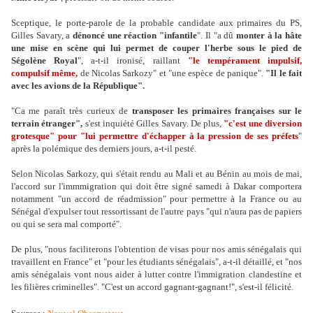
Sceptique, le porte-parole de la probable candidate aux primaires du PS,
Gilles Savary, a
dénoncé une réaction "infantile
". Il "a dû
monter à la hâte
une mise en scène qui lui permet de couper l'herbe sous le pied de
Ségolène Royal
", a-t-il ironisé, raillant
"le tempérament impulsif,
compulsif même,
de Nicolas Sarkozy" et "une espèce de panique".
"Il le fait
avec les avions de la République".
"Ca me paraît très curieux de
transposer les primaires françaises sur le
terrain étranger",
s'est inquiété Gilles Savary. De plus,
"c'est une diversion
grotesque" pour "lui permettre d'échapper à la pression de ses préfets
"
après la polémique des derniers jours, a-t-il pesté.
Selon Nicolas Sarkozy, qui s'était rendu au Mali et au Bénin au mois de mai,
l'accord sur l'immmigration qui doit être signé samedi à Dakar comportera
notamment "un accord de réadmission" pour permettre à la France ou au
Sénégal d'expulser tout ressortissant de l'autre pays "qui n'aura pas de papiers
ou qui se sera mal comporté".
De plus, "nous faciliterons l'obtention de visas pour nos amis sénégalais qui
travaillent en France" et "pour les étudiants sénégalais", a-t-il détaillé, et "nos
amis sénégalais vont nous aider à lutter contre l'immigration clandestine et
les filières criminelles". "C'est un accord gagnant-gagnant!", s'est-il félicité.