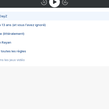
 DayZ
 a 13 ans (et vous l'avez ignoré)
e (littéralement)
im Rayan
 toutes les règles
s les jeux vidéo
us choquant de Rockstar ? - Le scandale BULLY
e plus moche de Steam
du RÊVE tourne au CAUCHEMAR
pendant 8 heures
it… à tort