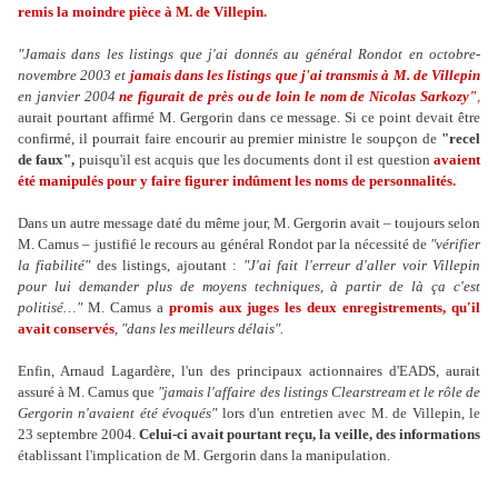
remis la moindre pièce à M. de Villepin.
"Jamais dans les listings que j'ai donnés au général Rondot en octobre-
novembre 2003 et
jamais dans les listings que j'ai transmis à M. de Villepin
en janvier 2004
ne figurait de près ou de loin le nom de Nicolas Sarkozy"
,
aurait pourtant affirmé M. Gergorin dans ce message. Si ce point devait être
confirmé, il pourrait faire encourir au premier ministre le soupçon de
"recel
de faux",
puisqu'il est acquis que les documents dont il est question
avaient
été manipulés pour y faire figurer indûment les noms de personnalités.
Dans un autre message daté du même jour, M. Gergorin avait – toujours selon
M. Camus – justifié le recours au général Rondot par la nécessité de
"vérifier
la fiabilité"
des listings, ajoutant :
"J'ai fait l'erreur d'aller voir Villepin
pour lui demander plus de moyens techniques, à partir de là ça c'est
politisé…"
M. Camus a
promis aux juges les deux enregistrements, qu'il
avait conservés
,
"dans les meilleurs délais".
Enfin, Arnaud Lagardère, l'un des principaux actionnaires d'EADS, aurait
assuré à M. Camus que
"jamais l'affaire des listings Clearstream et le rôle de
Gergorin n'avaient été évoqués"
lors d'un entretien avec M. de Villepin, le
23 septembre 2004.
Celui-ci avait pourtant reçu, la veille, des informations
établissant l'implication de M. Gergorin dans la manipulation.