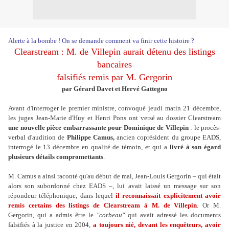
Alerte à la bombe ! On se demande comment va finir cette histoire ?
Clearstream : M. de Villepin aurait détenu des listings
bancaires
falsifiés remis par M. Gergorin
par Gérard Davet et Hervé Gattegno
Avant d'interroger le premier ministre, convoqué jeudi matin 21 décembre,
les juges Jean-Marie d'Huy et Henri Pons ont versé au dossier Clearstream
une nouvelle pièce embarrassante pour Dominique de Villepin
: le procès-
verbal d'audition de
Philippe Camus,
ancien coprésident du groupe EADS,
interrogé le 13 décembre en qualité de témoin, et qui a
livré à son égard
plusieurs détails compromettants
.
M. Camus a ainsi raconté qu'au début de mai, Jean-Louis Gergorin – qui était
alors son subordonné chez EADS –, lui avait laissé un message sur son
répondeur téléphonique, dans lequel
il reconnaissait explicitement avoir
remis certains des listings de Clearstream à M. de Villepin
. Or M.
Gergorin, qui a admis être le
"corbeau"
qui avait adressé les documents
falsifiés à la justice en 2004,
a toujours nié, devant les enquêteurs, avoir