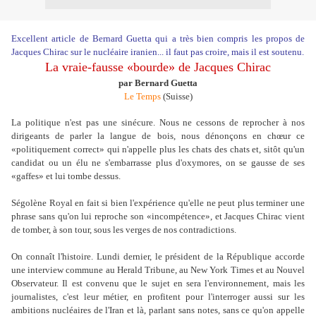
Excellent article de Bernard Guetta qui a très bien compris les propos de
Jacques Chirac sur le nucléaire iranien... il faut pas croire, mais il est soutenu.
La vraie-fausse «bourde» de Jacques Chirac
par Bernard Guetta
Le Temps
(Suisse)
La politique n'est pas une sinécure. Nous ne cessons de reprocher à nos
dirigeants de parler la langue de bois, nous dénonçons en chœur ce
«politiquement correct» qui n'appelle plus les chats des chats et, sitôt qu'un
candidat ou un élu ne s'embarrasse plus d'oxymores, on se gausse de ses
«gaffes» et lui tombe dessus.
Ségolène Royal en fait si bien l'expérience qu'elle ne peut plus terminer une
phrase sans qu'on lui reproche son «incompétence», et Jacques Chirac vient
de tomber, à son tour, sous les verges de nos contradictions.
On connaît l'histoire. Lundi dernier, le président de la République accorde
une interview commune au Herald Tribune, au New York Times et au Nouvel
Observateur. Il est convenu que le sujet en sera l'environnement, mais les
journalistes, c'est leur métier, en profitent pour l'interroger aussi sur les
ambitions nucléaires de l'Iran et là, parlant sans notes, sans ce qu'on appelle