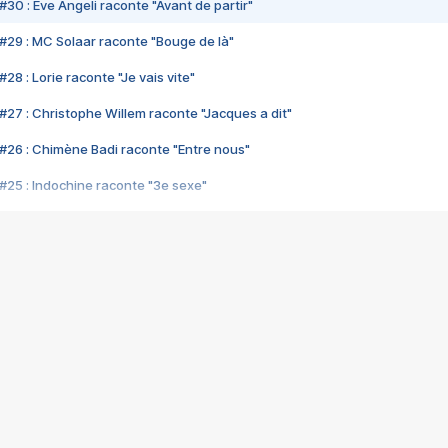
#30 : Eve Angeli raconte "Avant de partir"
#29 : MC Solaar raconte "Bouge de là"
28 : Lorie raconte "Je vais vite"
#27 : Christophe Willem raconte "Jacques a dit"
#26 : Chimène Badi raconte "Entre nous"
#25 : Indochine raconte "3e sexe"
#24 : Zaho raconte "C'est chelou"
#23 : Patrick Bruel raconte "Au café des délices"
#22 : Kyo raconte "Le chemin"
#21 : Nolwenn Leroy raconte "Cassé"
#20 : Patrick Hernandez raconte "Born to be alive"
#19 : Lorie raconte "Près de moi"
#18 : Michael Jones raconte "A nos actes manqués" (avec Jean-Jacque