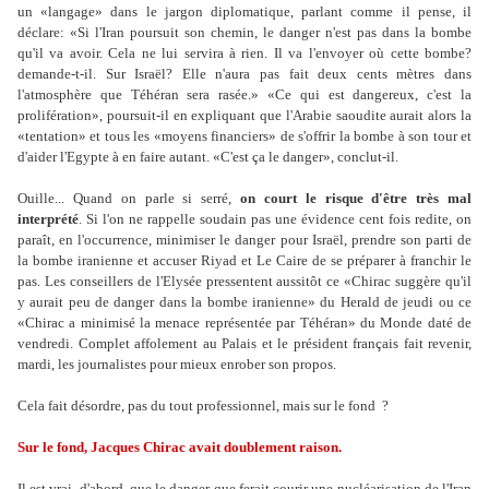
un «langage» dans le jargon diplomatique, parlant comme il pense, il
déclare: «Si l'Iran poursuit son chemin, le danger n'est pas dans la bombe
qu'il va avoir. Cela ne lui servira à rien. Il va l'envoyer où cette bombe?
demande-t-il. Sur Israël? Elle n'aura pas fait deux cents mètres dans
l'atmosphère que Téhéran sera rasée.» «Ce qui est dangereux, c'est la
prolifération», poursuit-il en expliquant que l'Arabie saoudite aurait alors la
«tentation» et tous les «moyens financiers» de s'offrir la bombe à son tour et
d'aider l'Egypte à en faire autant. «C'est ça le danger», conclut-il.
Ouille... Quand on parle si serré,
on court le risque d'être très mal
interprété
. Si l'on ne rappelle soudain pas une évidence cent fois redite, on
paraît, en l'occurrence, minimiser le danger pour Israël, prendre son parti de
la bombe iranienne et accuser Riyad et Le Caire de se préparer à franchir le
pas. Les conseillers de l'Elysée pressentent aussitôt ce «Chirac suggère qu'il
y aurait peu de danger dans la bombe iranienne» du Herald de jeudi ou ce
«Chirac a minimisé la menace représentée par Téhéran» du Monde daté de
vendredi. Complet affolement au Palais et le président français fait revenir,
mardi, les journalistes pour mieux enrober son propos.
Cela fait désordre, pas du tout professionnel, mais sur le fond ?
Sur le fond, Jacques Chirac avait doublement raison.
Il est vrai, d'abord, que le danger que ferait courir une nucléarisation de l'Iran