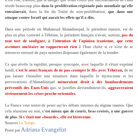
réside beaucoup plus
dans la prolifération régionale puis mondiale qu'elle
entraînerait
, dans la fin du Traité de non-prolifération,
que dans une
attaque contre Israël qui aurait les effets qu'il a dits.
Dans une période où Mahmoud Ahmadinejad, le président iranien, est de
plus en plus contesté à Téhéran, le président français n'avait, surtout,
pas du
tout tort de souligner, à l'intention de l'opinion iranienne, que cette
aventure nucléaire ne rapporterait rien
à l'Iran chiite si ce n'est de se
retrouver entouré de pays sunnites disposant également de la bombe.
Ce que révèle la rapidité, presque syncopée, avec laquelle il s'était exprimé
lundi,
c'est le souci français de ne pas «rompre le fil» avec Téhéran,
de ne
pas laisser s'installer une situation dans laquelle le mysticisme et les
provocations d'Ahmadinejad
mèneraient droit à des bombardements
préventifs des Etats-Unis
qui, si justifiés deviendraient-ils,
aggraveraient
sérieusement les crises proche-orientales.
La France veut tenter de peser sur les débats internes du régime iranien. Que
cela réussisse ou non,
c'est mieux que de courir, bras croisés, à une guerre
de plus
.
Si c'était une «bourde», elle est bienvenue.
Sources
Le Temps
Adriana Evangelizt
Posté par