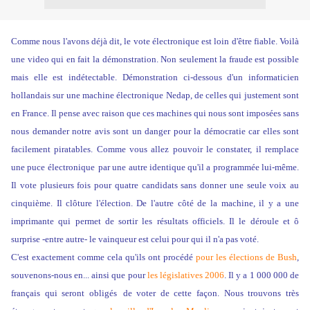
Comme nous l'avons déjà dit, le vote électronique est loin d'être fiable. Voilà
une video qui en fait la démonstration. Non seulement la fraude est possible
mais elle est indétectable. Démonstration ci-dessous d'un informaticien
hollandais sur une machine électronique Nedap, de celles qui justement sont
en France. Il pense avec raison que ces machines qui nous sont imposées sans
nous demander notre avis sont un danger pour la démocratie car elles sont
facilement piratables. Comme vous allez pouvoir le constater, il remplace
une puce électronique
par une autre identique qu'il a programmée lui-même.
Il vote plusieurs fois pour quatre candidats sans donner une seule voix au
cinquième. Il clôture l'élection. De l'autre côté de la machine, il y a une
imprimante qui permet de sortir les résultats officiels. Il le déroule et ô
surprise -entre autre- le vainqueur est celui pour qui il n'a pas voté.
C'est exactement comme cela qu'ils ont procédé
pour les élections de Bush
,
souvenons-nous en... ainsi que pour
les législatives 2006
. Il y a 1 000 000 de
français qui seront obligés
de voter de cette façon. Nous trouvons très