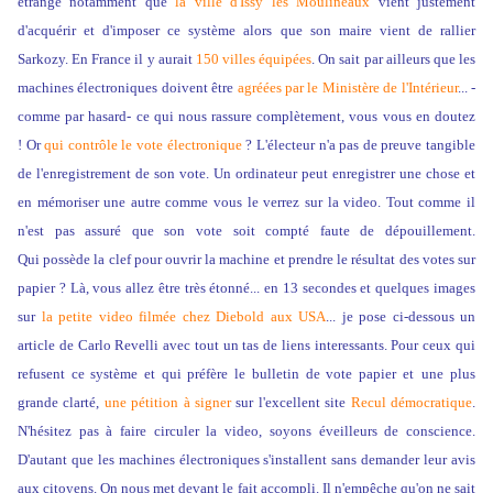
étrange notamment que
la ville d'Issy les Moulineaux
vient justement
d'acquérir et d'imposer ce système alors que son maire vient de rallier
Sarkozy. En France il y aurait
150 villes équipées
. On sait par ailleurs que les
machines électroniques doivent être
agréées par le Ministère de l'Intérieur
... -
comme par hasard- ce qui nous rassure complètement, vous vous en doutez
! Or
qui contrôle le vote électronique
? L'électeur n'a pas de preuve tangible
de l'enregistrement de son vote. Un ordinateur peut enregistrer une chose et
en mémoriser une autre comme vous le verrez sur la video. Tout comme il
n'est pas assuré que son vote soit compté faute de dépouillement.
Qui possède la clef pour ouvrir la machine et prendre le résultat des votes sur
papier ? Là, vous allez être très étonné... en 13 secondes et quelques images
sur
la petite video filmée chez Diebold aux USA
... je pose ci-dessous un
article de Carlo Revelli avec tout un tas de l
iens interessants. Pour ceux qui
refusent ce système et qui préfère le bulletin de vote papier et
une plus
grande clarté,
une pétition à signer
sur l'excellent site
Recul démocratique
.
N'hésitez pas à faire circuler la video, soyons éveilleurs de conscience.
D'autant que les machines électroniques s'installent sans demander leur avis
aux citoyens. On nous met devant le fait accompli. Il n'empêche qu'on ne sait