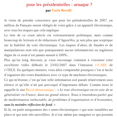
pour les présidentielles : arnaque ?
par
Carlo Revelli
Je viens de prendre conscience que pour les présidentielles de 2007, un
million de Français seront obligés de voter grâce à un appareil électronique,
avec tous les risques que cela implique.
Le titre de ce court article est volontairement polémique, mais comme
beaucoup de lecteurs et de rédacteurs d’AgoraVox, je suis plus que sceptique
sur la fiabilité du vote électronique. Les risques d’abus, de fraudes et de
manipulations sont tels que pratiquement aucun informaticien ou ingénieur
digne de ce nom n’est jamais rassuré à 100%...
Plus qu’un long discours, je vous encourage vraiment à visionner cette
excellente vidéo diffusée le 23/02/2007 dans l’émission
i>CARE
de
i>TELE. En quelques minutes, vous allez comprendre pourquoi c’est si facile
d’organiser des votes frauduleux avec ce type de machines électroniques.
Ce qui m’étonne, c’est qu’une telle information soit passée relativement sous
silence et qu’elle n’ait pas provoqué d’importants débats. Comme nous le
rappelle le site
Recul démocratique
:
«
Le vote électronique est en voie de se
généraliser en France, dans un grand silence. Nous n’entendons parler que
de modernisation inéluctable, de problèmes d’organisation et d’économies,
sans la moindre réflexion de fond
.
»
Et là, on parle uniquement des « urnes électroniques » qui sont installées sur
place et qui sont très surveillées. Je n’ose même pas imaginer ce qui pourrait