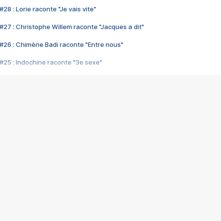
28 : Lorie raconte "Je vais vite"
#27 : Christophe Willem raconte "Jacques a dit"
#26 : Chimène Badi raconte "Entre nous"
#25 : Indochine raconte "3e sexe"
#24 : Zaho raconte "C'est chelou"
#23 : Patrick Bruel raconte "Au café des délices"
#22 : Kyo raconte "Le chemin"
#21 : Nolwenn Leroy raconte "Cassé"
#20 : Patrick Hernandez raconte "Born to be alive"
#19 : Lorie raconte "Près de moi"
#18 : Michael Jones raconte "A nos actes manqués" (avec Jean-Jacque
#17 : Khaled raconte "Aïcha"