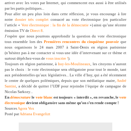
arriver avec les votes par Internet, qui commencent eux aussi à être utilisés
par les partis politiques...
Pour aller un peu plus loin dans cette réflexion, je vous encourage à lire
notre
dossier très complet
consacré au vote électronique (en particulier
l’article «
Vote électronique : la fin de la démocratie
») ainsi qu’une récente
émission TV de
Direct 8
.
J’espère que nous pourrons approfondir la question du vote électronique
tous ensemble lors des
Premières rencontres du cinquième pouvoir
que
nous organisons le 24 mars 2007 à Saint-Denis en région parisienne
(n’hésitez pas à me contacter si vous une idée d’intervenant sur ce thème et
surtout dépêchez-vous de
vous inscrire !
).
Toujours en région parisienne, à
Issy-les-Moulineaux
, les citoyens n’auront
pas le choix : le vote électronique sera obligatoire pour tout le monde, tant
aux présidentielles qu’aux législatives... La ville d’Issy, qui a été récemment
le centre de quelques polémiques, depuis que son médiatique maire,
André
Santini
, a décidé de quitter l’UDF pour rejoindre l’équipe de campagne de
Nicolas Sarkozy...
En
démocrature
le
vote blanc
est toujours « interdit », en revanche, le
vote
électronique
devient obligatoire sans même qu’on s’en rende compte !
Sources
Agora Vox
Posté par
Adriana Evangelizt