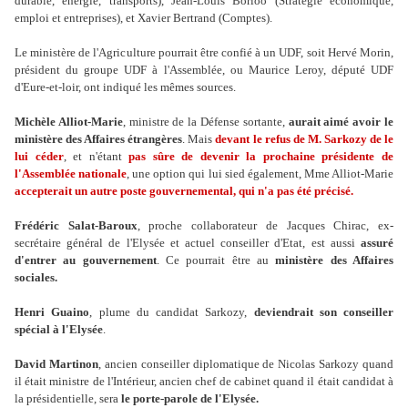
durable, énergie, transports), Jean-Louis Borloo (Stratégie économique,
emploi et entreprises), et Xavier Bertrand (Comptes).
Le ministère de l'Agriculture pourrait être confié à un UDF, soit Hervé Morin,
président du groupe UDF à l'Assemblée, ou Maurice Leroy, député UDF
d'Eure-et-loir, ont indiqué les mêmes sources.
Michèle Alliot-Marie
, ministre de la Défense sortante,
aurait aimé avoir le
ministère des Affaires étrangères
. Mais
devant le refus de M. Sarkozy de le
lui céder
, et n'étant
pas sûre de devenir la prochaine présidente de
l'Assemblée nationale
, une option qui lui sied également, Mme Alliot-Marie
accepterait un autre poste gouvernemental, qui n'a pas été précisé.
Frédéric Salat-Baroux
, proche collaborateur de Jacques Chirac, ex-
secrétaire général de l'Elysée et actuel conseiller d'Etat, est aussi
assuré
d'entrer au gouvernement
. Ce pourrait être au
ministère des Affaires
sociales.
Henri Guaino
, plume du candidat Sarkozy,
deviendrait son conseiller
spécial à l'Elysée
.
David Martinon
, ancien conseiller diplomatique de Nicolas Sarkozy quand
il était ministre de l'Intérieur, ancien chef de cabinet quand il était candidat à
la présidentielle, sera
le porte-parole de l'Elysée.