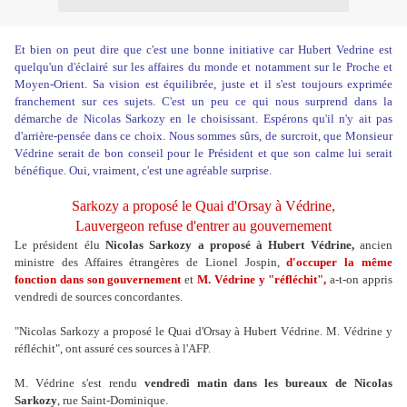
Et bien on peut dire que c'est une bonne initiative car Hubert Vedrine est
quelqu'un d'éclairé sur les affaires du monde et notamment sur le Proche et
Moyen-Orient. Sa vision est équilibrée, juste et il s'est toujours exprimée
franchement sur ces sujets. C'est un peu ce qui nous surprend dans la
démarche de Nicolas Sarkozy en le choisissant. Espérons qu'il n'y ait pas
d'arrière-pensée dans ce choix. Nous sommes sûrs, de surcroit, que Monsieur
Védrine serait de bon conseil pour le Président et que son calme lui serait
bénéfique. Oui, vraiment, c'est une agréable surprise.
Sarkozy a proposé le Quai d'Orsay à Védrine,
Lauvergeon refuse d'entrer au gouvernement
Le président élu
Nicolas Sarkozy a proposé à Hubert Védrine,
ancien
ministre des Affaires étrangères de Lionel Jospin,
d'occuper la même
fonction dans son gouvernement
et
M. Védrine y "réfléchit",
a-t-on appris
vendredi de sources concordantes.
"Nicolas Sarkozy a proposé le Quai d'Orsay à Hubert Védrine. M. Védrine y
réfléchit", ont assuré ces sources à l'AFP.
M. Védrine s'est rendu
vendredi matin dans les bureaux de Nicolas
Sarkozy
, rue Saint-Dominique.