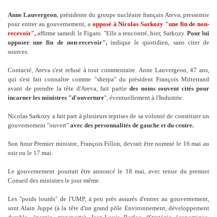
Anne Lauvergeon
, présidente du groupe nucléaire français Areva, pressentie
pour entrer au gouvernement, a
opposé à Nicolas Sarkozy "une fin de non-
recevoir",
affirme samedi le Figaro. "Elle a rencontré, hier, Sarkozy.
Pour lui
opposer une fin de non-recevoir",
indique le quotidien, sans citer de
sources.
Contacté, Areva s'est refusé à tout commentaire. Anne Lauvergeon, 47 ans,
qui s'est fait connaître comme "sherpa" du président François Mitterrand
avant de prendre la tête d'Areva, fait partie
des noms souvent cités pour
incarner les ministres "d'ouverture
", éventuellement à l'Industrie.
Nicolas Sarkozy a fait part à plusieurs reprises de sa volonté de constituer un
gouvernement "ouvert"
avec des personnalités de gauche et du centre.
Son futur Premier ministre, François Fillon, devrait être nommé le 16 mai au
soir ou le 17 mai.
Le gouvernement pourrait être annoncé le 18 mai, avec tenue du premier
Conseil des ministres le jour même.
Les "poids lourds" de l'UMP, à peu près assurés d'entrer au gouvernement,
sont Alain Juppé (à la tête d'un grand pôle Environnement, développement