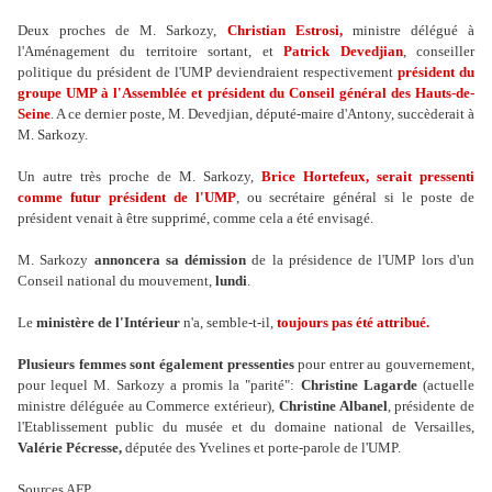
Deux proches de M. Sarkozy,
Christian Estrosi,
ministre délégué à
l'Aménagement du territoire sortant, et
Patrick Devedjian
, conseiller
politique du président de l'UMP deviendraient respectivement
président du
groupe UMP à l'Assemblée et président du Conseil général des Hauts-de-
Seine
. A ce dernier poste, M. Devedjian, député-maire d'Antony, succèderait à
M. Sarkozy.
Un autre très proche de M. Sarkozy,
Brice Hortefeux, serait pressenti
comme futur président de l'UMP
, ou secrétaire général si le poste de
président venait à être supprimé, comme cela a été envisagé.
M. Sarkozy
annoncera sa démission
de la présidence de l'UMP lors d'un
Conseil national du mouvement,
lundi
.
Le
ministère de l'Intérieur
n'a, semble-t-il,
toujours pas été attribué.
Plusieurs femmes sont également pressenties
pour entrer au gouvernement,
pour lequel M. Sarkozy a promis la "parité":
Christine Lagarde
(actuelle
ministre déléguée au Commerce extérieur),
Christine Albanel
, présidente de
l'Etablissement public du musée et du domaine national de Versailles,
Valérie Pécresse,
députée des Yvelines et porte-parole de l'UMP.
Sources AFP