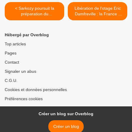
< Sarkozy poursuit la
Libération de l'otage Eric
préparation du
Damfreville : la France a
gouvernement et rencontre
négocié >
Tony Blair
Hébergé par Overblog
Top articles
Pages
Contact
Signaler un abus
C.G.U.
Cookies et données personnelles
Préférences cookies
Créer un blog sur Overblog
Créer un blog