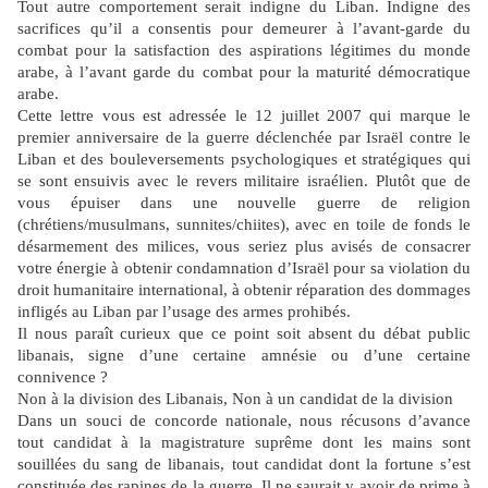
Tout autre comportement serait indigne du Liban. Indigne des
sacrifices qu’il a consentis pour demeurer à l’avant-garde du
combat pour la satisfaction des aspirations légitimes du monde
arabe, à l’avant garde du combat pour la maturité démocratique
arabe.
Cette lettre vous est adressée le 12 juillet 2007 qui marque le
premier anniversaire de la guerre déclenchée par Israël contre le
Liban et des bouleversements psychologiques et stratégiques qui
se sont ensuivis avec le revers militaire israélien. Plutôt que de
vous épuiser dans une nouvelle guerre de religion
(chrétiens/musulmans, sunnites/chiites), avec en toile de fonds le
désarmement des milices, vous seriez plus avisés de consacrer
votre énergie à obtenir condamnation d’Israël pour sa violation du
droit humanitaire international, à obtenir réparation des dommages
infligés au Liban par l’usage des armes prohibés.
Il nous paraît curieux que ce point soit absent du débat public
libanais, signe d’une certaine amnésie ou d’une certaine
connivence ?
Non à la division des Libanais, Non à un candidat de la division
Dans un souci de concorde nationale, nous récusons d’avance
tout candidat à la magistrature suprême dont les mains sont
souillées du sang de libanais, tout candidat dont la fortune s’est
constituée des rapines de la guerre. Il ne saurait y avoir de prime à