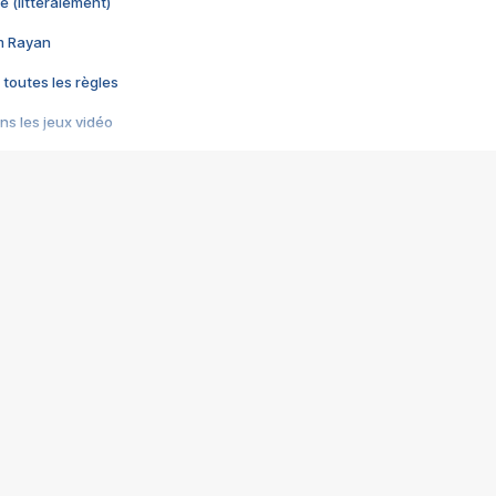
e (littéralement)
im Rayan
 toutes les règles
s les jeux vidéo
us choquant de Rockstar ? - Le scandale BULLY
e plus moche de Steam
du RÊVE tourne au CAUCHEMAR
pendant 8 heures
it… à tort
umiliés par un jeu vidéo
ire - Final Fantasy 8
ti un empire - Age of Empires
story DOFUS