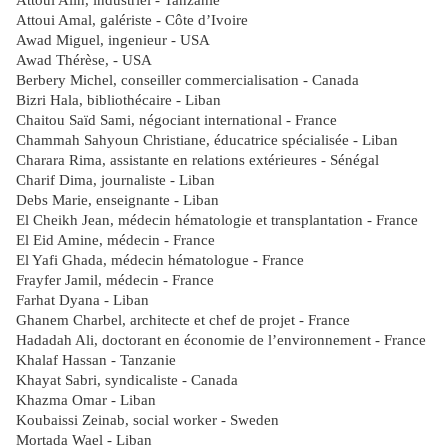
Attoui Alin, industriel - Tanzanie
Attoui Amal, galériste - Côte d’Ivoire
Awad Miguel, ingenieur - USA
Awad Thérèse, - USA
Berbery Michel, conseiller commercialisation - Canada
Bizri Hala, bibliothécaire - Liban
Chaitou Saïd Sami, négociant international - France
Chammah Sahyoun Christiane, éducatrice spécialisée - Liban
Charara Rima, assistante en relations extérieures - Sénégal
Charif Dima, journaliste - Liban
Debs Marie, enseignante - Liban
El Cheikh Jean, médecin hématologie et transplantation - France
El Eid Amine, médecin - France
El Yafi Ghada, médecin hématologue - France
Frayfer Jamil, médecin - France
Farhat Dyana - Liban
Ghanem Charbel, architecte et chef de projet - France
Hadadah Ali, doctorant en économie de l’environnement - France
Khalaf Hassan - Tanzanie
Khayat Sabri, syndicaliste - Canada
Khazma Omar - Liban
Koubaissi Zeinab, social worker - Sweden
Mortada Wael - Liban