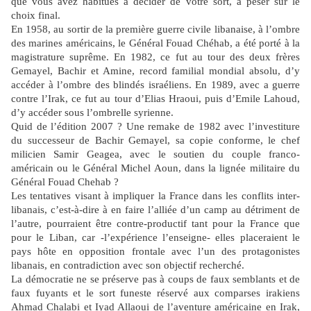
que vous avez habitués à décider de votre sort, à peser sur le
choix final.
En 1958, au sortir de la première guerre civile libanaise, à l’ombre
des marines américains, le Général Fouad Chéhab, a été porté à la
magistrature suprême. En 1982, ce fut au tour des deux frères
Gemayel, Bachir et Amine, record familial mondial absolu, d’y
accéder à l’ombre des blindés israéliens. En 1989, avec a guerre
contre l’Irak, ce fut au tour d’Elias Hraoui, puis d’Emile Lahoud,
d’y accéder sous l’ombrelle syrienne.
Quid de l’édition 2007 ? Une remake de 1982 avec l’investiture
du successeur de Bachir Gemayel, sa copie conforme, le chef
milicien Samir Geagea, avec le soutien du couple franco-
américain ou le Général Michel Aoun, dans la lignée militaire du
Général Fouad Chehab ?
Les tentatives visant à impliquer la France dans les conflits inter-
libanais, c’est-à-dire à en faire l’alliée d’un camp au détriment de
l’autre, pourraient être contre-productif tant pour la France que
pour le Liban, car -l’expérience l’enseigne- elles placeraient le
pays hôte en opposition frontale avec l’un des protagonistes
libanais, en contradiction avec son objectif recherché.
La démocratie ne se préserve pas à coups de faux semblants et de
faux fuyants et le sort funeste réservé aux comparses irakiens
Ahmad Chalabi et Iyad Allaoui de l’aventure américaine en Irak,