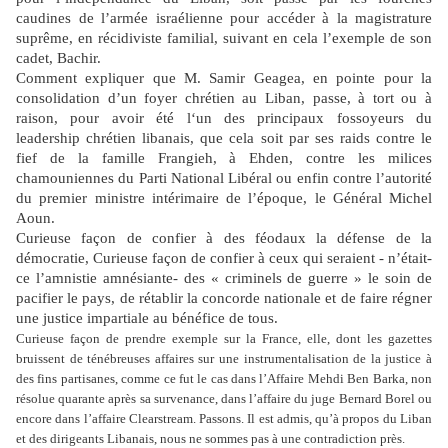
caudines de l’armée israélienne pour accéder à la magistrature
suprême, en récidiviste familial, suivant en cela l’exemple de son
cadet, Bachir.
Comment expliquer que M. Samir Geagea, en pointe pour la
consolidation d’un foyer chrétien au Liban, passe, à tort ou à
raison, pour avoir été l‘un des principaux fossoyeurs du
leadership chrétien libanais, que cela soit par ses raids contre le
fief de la famille Frangieh, à Ehden, contre les milices
chamouniennes du Parti National Libéral ou enfin contre l’autorité
du premier ministre intérimaire de l’époque, le Général Michel
Aoun.
Curieuse façon de confier à des féodaux la défense de la
démocratie, Curieuse façon de confier à ceux qui seraient - n’était-
ce l’amnistie amnésiante- des « criminels de guerre » le soin de
pacifier le pays, de rétablir la concorde nationale et de faire régner
une justice impartiale au bénéfice de tous.
Curieuse façon de prendre exemple sur la France, elle, dont les gazettes
bruissent de ténébreuses affaires sur une instrumentalisation de la justice à
des fins partisanes, comme ce fut le cas dans l’Affaire Mehdi Ben Barka, non
résolue quarante après sa survenance, dans l’affaire du juge Bernard Borel ou
encore dans l’affaire Clearstream. Passons. Il est admis, qu’à propos du Liban
et des dirigeants Libanais, nous ne sommes pas à une contradiction près.