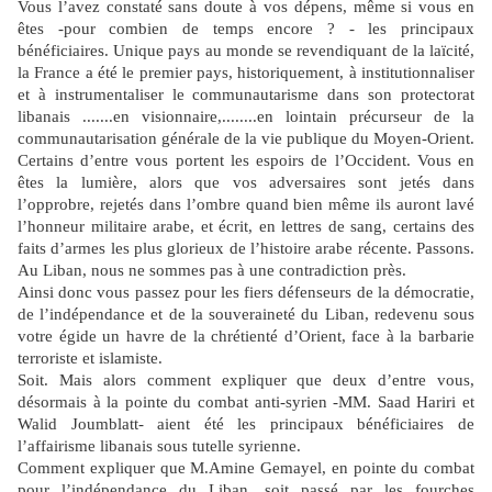
Vous l’avez constaté sans doute à vos dépens, même si vous en
êtes -pour combien de temps encore ? - les principaux
bénéficiaires. Unique pays au monde se revendiquant de la laïcité,
la France a été le premier pays, historiquement, à institutionnaliser
et à instrumentaliser le communautarisme dans son protectorat
libanais .......en visionnaire,........en lointain précurseur de la
communautarisation générale de la vie publique du Moyen-Orient.
Certains d’entre vous portent les espoirs de l’Occident. Vous en
êtes la lumière, alors que vos adversaires sont jetés dans
l’opprobre, rejetés dans l’ombre quand bien même ils auront lavé
l’honneur militaire arabe, et écrit, en lettres de sang, certains des
faits d’armes les plus glorieux de l’histoire arabe récente. Passons.
Au Liban, nous ne sommes pas à une contradiction près.
Ainsi donc vous passez pour les fiers défenseurs de la démocratie,
de l’indépendance et de la souveraineté du Liban, redevenu sous
votre égide un havre de la chrétienté d’Orient, face à la barbarie
terroriste et islamiste.
Soit. Mais alors comment expliquer que deux d’entre vous,
désormais à la pointe du combat anti-syrien -MM. Saad Hariri et
Walid Joumblatt- aient été les principaux bénéficiaires de
l’affairisme libanais sous tutelle syrienne.
Comment expliquer que M.Amine Gemayel, en pointe du combat
pour l’indépendance du Liban, soit passé par les fourches