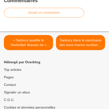
Commentaires
Ajouter un commentaire
< Sarkozy qualifie le
Sarkozy dans le sanctuaire
Hezbollah libanais de «
des sous-marins nucléaires
terroriste »
de l'Ile Longue >
Hébergé par Overblog
Top articles
Pages
Contact
Signaler un abus
C.G.U.
Cookies et données personnelles