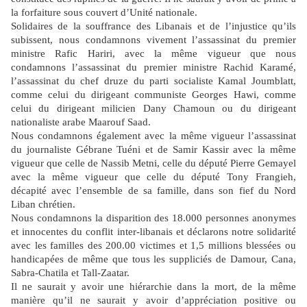
la forfaiture sous couvert d’Unité nationale.
Solidaires de la souffrance des Libanais et de l’injustice qu’ils
subissent, nous condamnons vivement l’assassinat du premier
ministre Rafic Hariri, avec la même vigueur que nous
condamnons l’assassinat du premier ministre Rachid Karamé,
l’assassinat du chef druze du parti socialiste Kamal Joumblatt,
comme celui du dirigeant communiste Georges Hawi, comme
celui du dirigeant milicien Dany Chamoun ou du dirigeant
nationaliste arabe Maarouf Saad.
Nous condamnons également avec la même vigueur l’assassinat
du journaliste Gébrane Tuéni et de Samir Kassir avec la même
vigueur que celle de Nassib Metni, celle du député Pierre Gemayel
avec la même vigueur que celle du député Tony Frangieh,
décapité avec l’ensemble de sa famille, dans son fief du Nord
Liban chrétien.
Nous condamnons la disparition des 18.000 personnes anonymes
et innocentes du conflit inter-libanais et déclarons notre solidarité
avec les familles des 200.00 victimes et 1,5 millions blessées ou
handicapées de même que tous les suppliciés de Damour, Cana,
Sabra-Chatila et Tall-Zaatar.
Il ne saurait y avoir une hiérarchie dans la mort, de la même
manière qu’il ne saurait y avoir d’appréciation positive ou