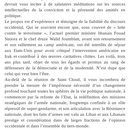
devrait vous inciter à de salutaires méditations sur les sources
intellectuelles de la conviction et la pérennité des amitiés en
politique.
Le propos est d’expérience et témoigne de la fiabilité du discours
occidental. Qui se souvient encore que, sous couvert de « lutte
contre le terrorisme », l’actuel premier ministre libanais Fouad
Siniora et le chef druze Walid Joumblatt, avant son retournement
et son ralliement au camp américain, ont été interdits de séjour
aux Etats-Unis pour avoir critiqué l’intervention américaine en
Irak et contribué à des œuvres caritatives chiites. Les voilà, trois
ans plus tard, objet de tous les égards et promus au rang de
défenseurs de la démocratie et de la modernité. N’est dupe que
celui qui veut bien l’être.
Au-delà de la réunion de Saint Cloud, il vous incombera de
prendre la mesure de l’impérieuse nécessité d’un changement
profond touchant toutes les sphères de la vie politique nationale, à
commencer par la refonte de l’Etat, la redéfinition des missions
stratégiques de l’armée nationale, longtemps confinée à un rôle
répressif de super-gendarme, et son articulation avec la Résistance
nationale, dont les faits d’armes ont valu au Liban et aux Libanais
prestige et considération dans de larges fractions de l’opinion
occidentale et dans l’ensemble du tiers-monde.