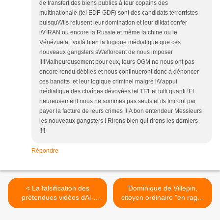
de transfert des biens publics à leur copains des
multinationale (tel EDF-GDF) sont des candidats terrorristes
puisqu\\\'ils refusent leur domination et leur diktat confer
l\\\'IRAN ou encore la Russie et même la chine ou le
Vénézuela : voilà bien la logique médiatique que ces
nouveaux gangsters s\\\'efforcent de nous imposer
!!!!Malheureusement pour eux, leurs OGM ne nous ont pas
encore rendu débiles et nous continueront donc à dénoncer
ces bandits et leur logique criminel malgré l\\\'appui
médiatique des chaînes dévoyées tel TF1 et tutti quanti !Et
heureusement nous ne sommes pas seuls et ils finiront par
payer la facture de leurs crimes !!!A bon entendeur Messieurs
les nouveaux gangsters ! Rirons bien qui rirons les derniers
!!!!
Répondre
< La falsification des
Dominique de Villepin,
prétendues vidéos dAl-
citoyen ordinaire "en rage"
Qaida a été prouvée
>