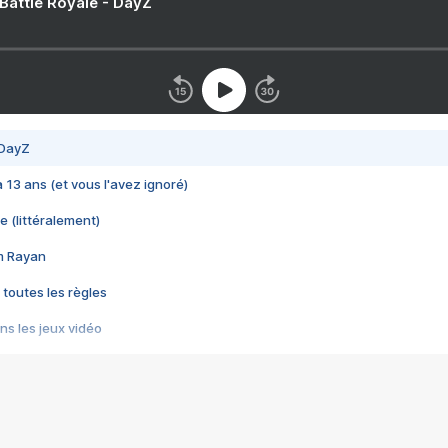
 Battle Royale - DayZ
 DayZ
 a 13 ans (et vous l'avez ignoré)
e (littéralement)
im Rayan
 toutes les règles
s les jeux vidéo
us choquant de Rockstar ? - Le scandale BULLY
e plus moche de Steam
du RÊVE tourne au CAUCHEMAR