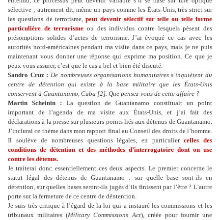
entendu, ce processus peut devenir variable s’il se base sur une optique
sélective ; autrement dit, même un pays comme les États-Unis, très strict sur
les questions de terrorisme,
peut devenir sélectif sur telle ou telle forme
particulière de terrorisme
ou des individus contre lesquels pèsent des
présomptions solides d’actes de terrorisme. J’ai évoqué ce cas avec les
autorités nord-américaines pendant ma visite dans ce pays, mais je ne puis
maintenant vous donner une réponse qui exprime ma position. Ce que je
peux vous assurer, c’est que le cas a bel et bien été discuté.
Sandro Cruz :
De nombreuses organisations humanitaires s’inquiètent du
centre de détention qui existe à la base militaire que les États-Unis
conservent à Guantanamo, Cuba [2]. Que pensez-vous de cette affaire ?
Martin Scheinin :
La question de Guantanamo constituait un point
important de l’agenda de ma visite aux États-Unis, et j’ai fait des
déclarations à la presse sur plusieurs points liés aux détenus de Guantanamo.
J’inclurai ce thème dans mon rapport final au Conseil des droits de l’homme.
Il soulève de nombreuses questions légales, en particulier
celles des
conditions de détention et des méthodes d’interrogatoire dont on use
contre les détenus.
Je traiterai donc essentiellement ces deux aspects. Le premier concerne le
statut légal des détenus de Guantanamo : sur quelle base sont-ils en
détention, sur quelles bases seront-ils jugés d’ils finissent par l’être ? L’autre
porte sur la fermeture de ce centre de déntention.
Je suis très critique à l’égard de la loi qui a instauré les commissions et les
tribunaux militaires (
Military Commissions Act
), créée pour fournir une