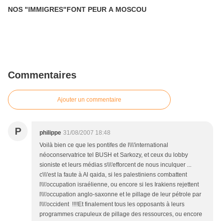
NOS "IMMIGRES"FONT PEUR A MOSCOU
Commentaires
Ajouter un commentaire
P
philippe
31/08/2007 18:48
Voilà bien ce que les pontifes de l\\\'international
néoconservatrice tel BUSH et Sarkozy, et ceux du lobby
sioniste et leurs médias s\\\'efforcent de nous inculquer ...
c\\\'est la faute à Al qaida, si les palestiniens combattent
l\\\'occupation israélienne, ou encore si les Irakiens rejettent
l\\\'occupation anglo-saxonne et le pillage de leur pétrole par
l\\\'occident !!!!Et finalement tous les opposants à leurs
programmes crapuleux de pillage des ressources, ou encore