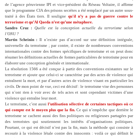
de l’agence péruvienne IPI et vice-président du Réseau Voltaire, il affirme
que le programme CIA des prisons secrètes a été remplacé par un autre sous-
traité à des États tiers. Il souligne
qu'il n’y a pas de guerre contre le
terrorisme et qu’Al Qaeda n’est qu’une métaphore.
Sandro Cruz :
Quelle est la conception actuelle du terrorisme selon
l’ONU ?
Martin Scheinin :
Il n’existe pas d’accord sur une définition intégrale,
universelle du terrorisme ; par contre, il existe de nombreuses conventions
internationales contre des formes spécifiques de terrorisme et on peut donc
résumer les définitions actuelles de formes particulières de terrorisme pour en
élaborer une conception générale et internationale.
La résolution 1566 a été conçue à partir des conventions existantes sur le
terrorisme et ajoute que celui-ci se caractérise par des actes de violence qui
entraînent la mort, et par d’autres actes de violence visant en particulier les
civils. De mon point de vue, ceci est décisif : le terrorisme vise des personnes
qui n’ont rien à voir avec de tels actes et sont cependant victimes d’une
violence qui entraîne leur mort.
Le terrorisme, c’est aussi
l’utilisation sélective de certaines tactiques où ce
qui compte est le moyen plus que la fin.
Ce qui n’empêche que derrière le
terrorisme se cachent aussi des fins politiques ou religieuses partagées par
des terroristes qui soutiennent les intérêts d’organisations politiques.
Pourtant, ce qui est décisif n’est pas la fin, mais la méthode qui consiste à
recourir à la violence létale contre des innocents : voilà ce qui définit le