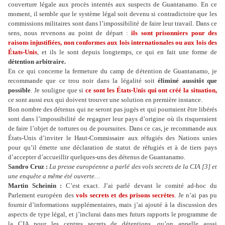
couverture légale aux procès intentés aux suspects de Guantanamo. En ce
moment, il semble que le système légal soit devenu si contradictoire que les
commissions militaires sont dans l’impossibilité de faire leur travail. Dans ce
sens, nous revenons au point de départ :
ils sont prisonniers pour des
raisons injustifiées, non conformes aux lois internationales ou aux lois des
États-Unis
, et ils le sont depuis longtemps, ce qui en fait une forme de
détention arbitraire.
En ce qui concerne la fermeture du camp de détention de Guantanamo, je
recommande que ce trou noir dans la légalité soit
éliminé aussitôt que
possible
. Je souligne que si
ce sont les États-Unis qui ont créé la situation,
ce sont aussi eux qui doivent trouver une solution en première instance.
Bon nombre des détenus qui ne seront pas jugés et qui pourraient être libérés
sont dans l’impossibilité de regagner leur pays d’origine où ils risqueraient
de faire l’objet de tortures ou de poursuites. Dans ce cas, je recommande aux
États-Unis d’inviter le Haut-Commissaire aux réfugiés des Nations unies
pour qu’il émette une déclaration de statut de réfugiés et à de tiers pays
d’accepter d’accueillir quelques-uns des détenus de Guantanamo.
Sandro Cruz :
La presse européenne a parlé des vols secrets de la CIA [3] et
une enquête a même été ouverte…
Martin Scheinin :
C’est exact. J’ai parlé devant le comité ad-hoc du
Parlement européen des
vols secrets et des prisons secrètes
. Je n’ai pas pu
fournir d’informations supplémentaires, mais j’ai ajouté à la discussion des
aspects de type légal, et j’inclurai dans mes futurs rapports le programme de
la CIA pour les centres secrets de détentions, qu’on appelle aussi