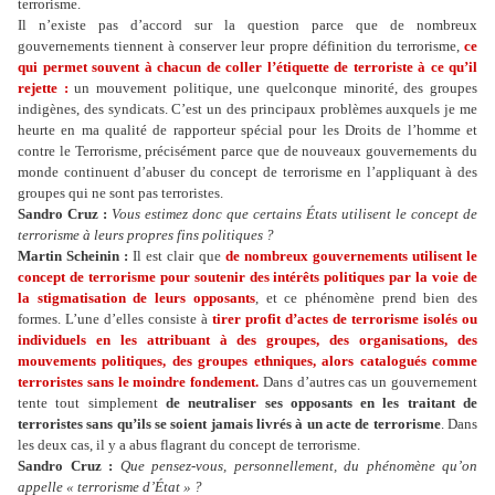
terrorisme.
Il n’existe pas d’accord sur la question parce que de nombreux
gouvernements tiennent à conserver leur propre définition du terrorisme,
ce
qui permet souvent à chacun de coller l’étiquette de terroriste à ce qu’il
rejette :
un mouvement politique, une quelconque minorité, des groupes
indigènes, des syndicats. C’est un des principaux problèmes auxquels je me
heurte en ma qualité de rapporteur spécial pour les Droits de l’homme et
contre le Terrorisme, précisément parce que de nouveaux gouvernements du
monde continuent d’abuser du concept de terrorisme en l’appliquant à des
groupes qui ne sont pas terroristes.
Sandro Cruz :
Vous estimez donc que certains États utilisent le concept de
terrorisme à leurs propres fins politiques ?
Martin Scheinin :
Il est clair que
de nombreux gouvernements utilisent le
concept de terrorisme pour soutenir des intérêts politiques par la voie de
la stigmatisation de leurs opposants
, et ce phénomène prend bien des
formes. L’une d’elles consiste à
tirer profit d’actes de terrorisme isolés ou
individuels en les attribuant à des groupes, des organisations, des
mouvements politiques, des groupes ethniques, alors catalogués comme
terroristes sans le moindre fondement.
Dans d’autres cas un gouvernement
tente tout simplement
de neutraliser ses opposants en les traitant de
terroristes sans qu’ils se soient jamais livrés à un acte de terrorisme
. Dans
les deux cas, il y a abus flagrant du concept de terrorisme.
Sandro Cruz :
Que pensez-vous, personnellement, du phénomène qu’on
appelle « terrorisme d’État » ?