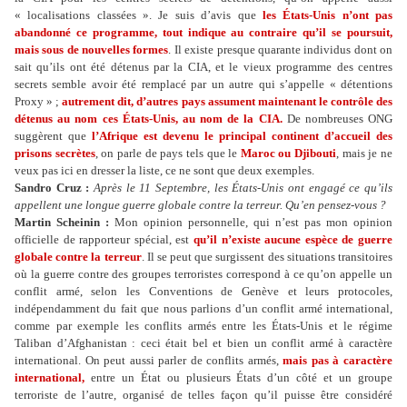
« localisations classées ». Je suis d’avis que
les États-Unis n’ont pas
abandonné ce programme, tout indique au contraire qu’il se poursuit,
mais sous de nouvelles formes
. Il existe presque quarante individus dont on
sait qu’ils ont été détenus par la CIA, et le vieux programme des centres
secrets semble avoir été remplacé par un autre qui s’appelle « détentions
Proxy » ;
autrement dit, d’autres pays assument maintenant le contrôle des
détenus au nom ces États-Unis, au nom de la CIA.
De nombreuses ONG
suggèrent que
l’Afrique est devenu le principal continent d’accueil des
prisons secrètes
, on parle de pays tels que le
Maroc ou Djibouti
, mais je ne
veux pas ici en dresser la liste, ce ne sont que deux exemples.
Sandro Cruz :
Après le 11 Septembre, les États-Unis ont engagé ce qu’ils
appellent une longue guerre globale contre la terreur. Qu’en pensez-vous ?
Martin Scheinin :
Mon opinion personnelle, qui n’est pas mon opinion
officielle de rapporteur spécial, est
qu’il n’existe aucune espèce de guerre
globale contre la terreur
. Il se peut que surgissent des situations transitoires
où la guerre contre des groupes terroristes correspond à ce qu’on appelle un
conflit armé, selon les Conventions de Genève et leurs protocoles,
indépendamment du fait que nous parlions d’un conflit armé international,
comme par exemple les conflits armés entre les États-Unis et le régime
Taliban d’Afghanistan : ceci était bel et bien un conflit armé à caractère
international. On peut aussi parler de conflits armés,
mais pas à caractère
international,
entre un État ou plusieurs États d’un côté et un groupe
terroriste de l’autre, organisé de telles façon qu’il puisse être considéré