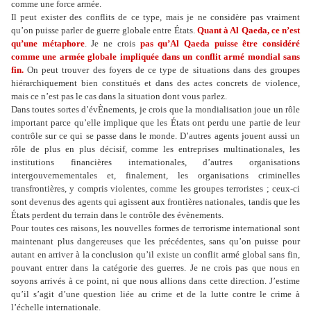
comme une force armée.
Il peut exister des conflits de ce type, mais je ne considère pas vraiment
qu’on puisse parler de guerre globale entre États.
Quant à Al Qaeda, ce n’est
qu’une métaphore
. Je ne crois
pas qu’Al Qaeda puisse être considéré
comme une armée globale impliquée dans un conflit armé mondial sans
fin.
On peut trouver des foyers de ce type de situations dans des groupes
hiérarchiquement bien constitués et dans des actes concrets de violence,
mais ce n’est pas le cas dans la situation dont vous parlez.
Dans toutes sortes d’évÈnements, je crois que la mondialisation joue un rôle
important parce qu’elle implique que les États ont perdu une partie de leur
contrôle sur ce qui se passe dans le monde. D’autres agents jouent aussi un
rôle de plus en plus décisif, comme les entreprises multinationales, les
institutions financières internationales, d’autres organisations
intergouvernementales et, finalement, les organisations criminelles
transfrontières, y compris violentes, comme les groupes terroristes ; ceux-ci
sont devenus des agents qui agissent aux frontières nationales, tandis que les
États perdent du terrain dans le contrôle des évènements.
Pour toutes ces raisons, les nouvelles formes de terrorisme international sont
maintenant plus dangereuses que les précédentes, sans qu’on puisse pour
autant en arriver à la conclusion qu’il existe un conflit armé global sans fin,
pouvant entrer dans la catégorie des guerres. Je ne crois pas que nous en
soyons arrivés à ce point, ni que nous allions dans cette direction. J’estime
qu’il s’agit d’une question liée au crime et de la lutte contre le crime à
l’échelle internationale.