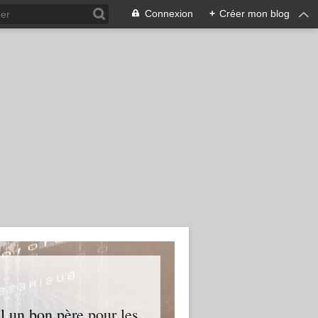
Connexion
+
Créer mon blog
l un bon père pour les