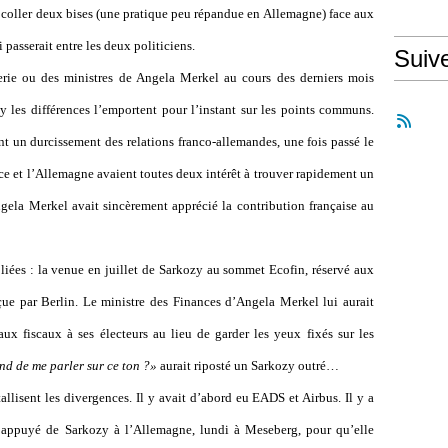
ui coller deux bises (une pratique peu répandue en Allemagne) face aux
passerait entre les deux politiciens.
Suiv
erie ou des ministres de Angela Merkel au cours des derniers mois
y les différences l’emportent pour l’instant sur les points communs.
nt un durcissement des relations franco-allemandes, une fois passé le
ce et l’Allemagne avaient toutes deux intérêt à trouver rapidement un
gela Merkel avait sincèrement apprécié la contribution française au
pliées : la venue en juillet de Sarkozy au sommet Ecofin, réservé aux
çue par Berlin. Le ministre des Finances d’Angela Merkel lui aurait
x fiscaux à ses électeurs au lieu de garder les yeux fixés sur les
nd de me parler sur ce ton ?»
aurait riposté un Sarkozy outré…
stallisent les divergences. Il y avait d’abord eu EADS et Airbus. Il y a
l appuyé de Sarkozy à l’Allemagne, lundi à Meseberg, pour qu’elle