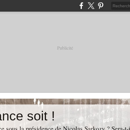
Publicité
nce soit !
e sous la présidence de Nicolas Sarkozy ? Sera-t-i