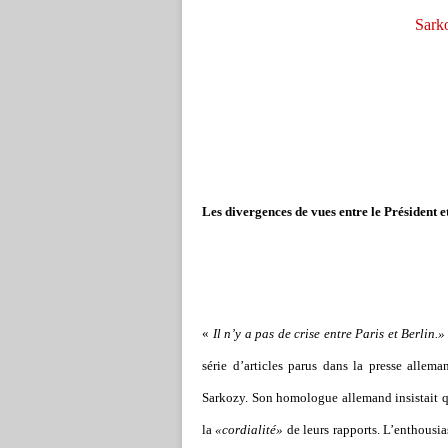
Sarko
Les divergences de vues entre le Président et
«
Il n’y a pas de crise entre Paris et Berlin.»
série d’articles parus dans la presse allem
Sarkozy. Son homologue allemand insistait qu
la
«cordialité»
de leurs rapports. L’enthous