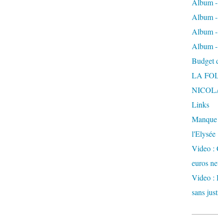
Album -
Album - 
Album -
Album -
Budget de
LA FO
NICOL
Links
Manque d
l'Elysée
Video : 
euros ne
Video : 
sans just