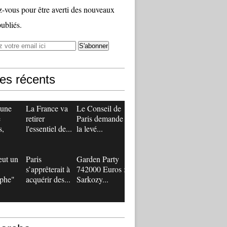
vous pour être averti des nouveaux
publiés.
les récents
 une
La France va
Le Conseil de
e
retirer
Paris demande
s,
l'essentiel de...
la levé...
eut un
Paris
Garden Party
s’apprêterait à
742000 Euros :
ophe"
acquérir des...
Sarkozy...