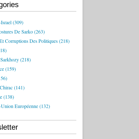
gories
Israel
(309)
ostures De Sarko
(263)
Et Corruptions Des Politiques
(218)
18)
n Sarkhozy
(218)
ce
(159)
156)
 Chirac
(141)
e
(138)
-Union Européenne
(132)
letter