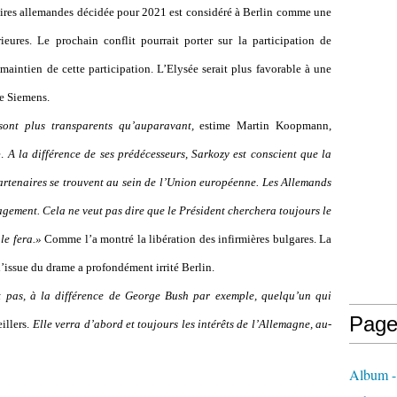
éaires allemandes décidée pour 2021 est considéré à Berlin comme une
rieures. Le prochain conflit pourrait porter sur la participation de
maintien de cette participation. L’Elysée serait plus favorable à une
de Siemens.
 sont plus transparents qu’auparavant,
estime Martin Koopmann,
e.
A la différence de ses prédécesseurs, Sarkozy est conscient que la
artenaires se trouvent au sein de l’Union européenne. Les Allemands
gement. Cela ne veut pas dire que le Président cherchera toujours le
 le fera.»
Comme l’a montré la libération des infirmières bulgares. La
l’issue du drame a profondément irrité Berlin.
 pas, à la différence de George Bush par exemple, quelqu’un qui
Page
illers.
Elle verra d’abord et toujours les intérêts de l’Allemagne, au-
Album - 