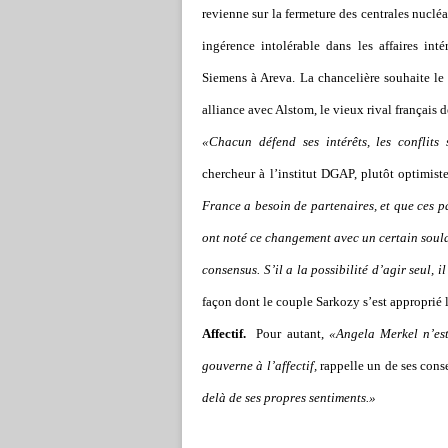
revienne sur la fermeture des centrales nucl
ingérence intolérable dans les affaires inté
Siemens à Areva. La chancelière souhaite le 
alliance avec Alstom, le vieux rival français 
«Chacun défend ses intérêts, les conflits
chercheur à l’institut DGAP, plutôt optimist
France a besoin de partenaires, et que ces p
ont noté ce changement avec un certain soula
consensus. S’il a la possibilité d’agir seul, il
façon dont le couple Sarkozy s’est approprié 
Affectif.
Pour autant,
«Angela Merkel n’est
gouverne à l’affectif,
rappelle un de ses conse
delà de ses propres sentiments.»