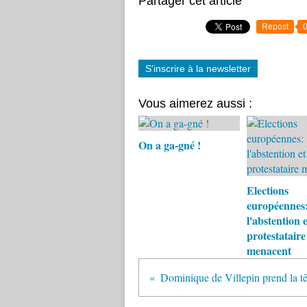
Partager cet article
Repost
S'inscrire à la newsletter
Vous aimerez aussi :
On a ga-gné !
Elections
européennes
l'abstention e
protestataire
menacent