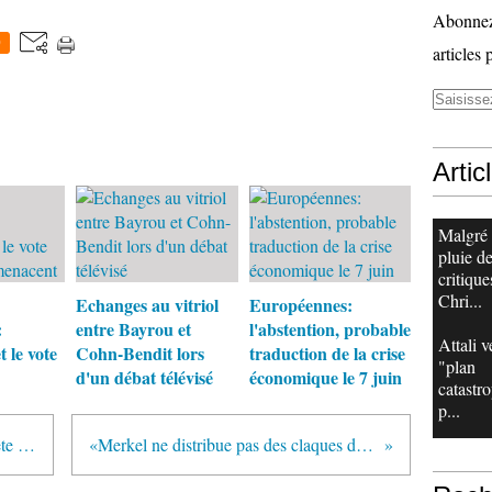
Abonnez-
0
articles 
Artic
Malgré
pluie d
critique
Chri...
Echanges au vitriol
Européennes:
:
entre Bayrou et
l'abstention, probable
Attali v
t le vote
Cohn-Bendit lors
traduction de la crise
"plan
d'un débat télévisé
économique le 7 juin
catastr
p...
Dominique de Villepin prend la tête du courant des chiraquiens
«Merkel ne distribue pas des claques dans le dos comme Sarkozy»