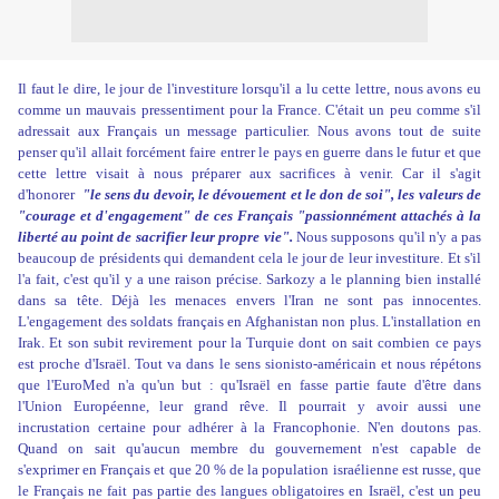
Il faut le dire, le jour de l'investiture lorsqu'il a lu cette lettre, nous avons eu
comme un mauvais pressentiment pour la France. C'était un peu comme s'il
adressait aux Français un message particulier. Nous avons tout de suite
penser qu'il allait forcément faire entrer le pays en guerre dans le futur et que
cette lettre visait à nous préparer aux sacrifices à venir. Car il s'agit
d'honorer
"le sens du devoir, le dévouement et le don de soi", les valeurs de
"courage et d'engagement" de ces Français "passionnément attachés à la
liberté au point de sacrifier leur propre vie".
Nous supposons qu'il n'y a pas
beaucoup de présidents qui demandent cela le jour de leur investiture. Et s'il
l'a fait, c'est qu'il y a une raison précise. Sarkozy a le planning bien installé
dans sa tête. Déjà les menaces envers l'Iran ne sont pas innocentes.
L'engagement des soldats français en Afghanistan non plus. L'installation en
Irak. Et son subit revirement pour la Turquie dont on sait combien ce pays
est proche d'Israël. Tout va dans le sens sionisto-américain et nous répétons
que l'EuroMed n'a qu'un but : qu'Israël en fasse partie faute d'être dans
l'Union Européenne, leur grand rêve. Il pourrait y avoir aussi une
incrustation certaine pour adhérer à la Francophonie. N'en doutons pas.
Quand on sait qu'aucun membre du gouvernement n'est capable de
s'exprimer en Français et que 20 % de la population israélienne est russe, que
le Français ne fait pas partie des langues obligatoires en Israël, c'est un peu