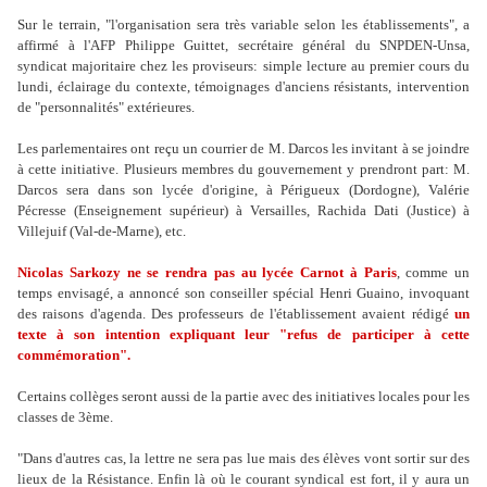
Sur le terrain, "l'organisation sera très variable selon les établissements", a
affirmé à l'AFP Philippe Guittet, secrétaire général du SNPDEN-Unsa,
syndicat majoritaire chez les proviseurs: simple lecture au premier cours du
lundi, éclairage du contexte, témoignages d'anciens résistants, intervention
de "personnalités" extérieures.
Les parlementaires ont reçu un courrier de M. Darcos les invitant à se joindre
à cette initiative. Plusieurs membres du gouvernement y prendront part: M.
Darcos sera dans son lycée d'origine, à Périgueux (Dordogne), Valérie
Pécresse (Enseignement supérieur) à Versailles, Rachida Dati (Justice) à
Villejuif (Val-de-Marne), etc.
Nicolas Sarkozy ne se rendra pas au lycée Carnot à Paris
, comme un
temps envisagé, a annoncé son conseiller spécial Henri Guaino, invoquant
des raisons d'agenda. Des professeurs de l'établissement avaient rédigé
un
texte à son intention expliquant leur "refus de participer à cette
commémoration".
Certains collèges seront aussi de la partie avec des initiatives locales pour les
classes de 3ème.
"Dans d'autres cas, la lettre ne sera pas lue mais des élèves vont sortir sur des
lieux de la Résistance. Enfin là où le courant syndical est fort, il y aura un