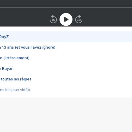
 DayZ
 a 13 ans (et vous l'avez ignoré)
e (littéralement)
im Rayan
 toutes les règles
s les jeux vidéo
us choquant de Rockstar ? - Le scandale BULLY
e plus moche de Steam
du RÊVE tourne au CAUCHEMAR