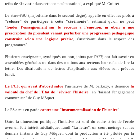
refus de s'investir dans cette commémoration", a expliqué M. Guittet.
Le Snes-FSU (majoritaire dans le second degré), appelle en effet les profs
à
"refuser" de participer à cette "cérémonie",
estimant qu'on ne peut
"
fonder l'enseignement sur le recours à l'émotion, ni obéir à une
prescription du président venant perturber une progression pédagogique
construite selon une logique précise
, s'inscrivant dans le respect des
programmes".
Plusieurs enseignants, syndiqués ou non, joints par l'AFP, ont fait savoir en
assemblées générales ou dans des motions aux recteurs leur refus de lire la
lettre. Des distributions de lettres d'explication aux élèves sont prévues
lundi.
Le PCF, qui avait d'abord salué
l'initiative de M. Sarkozy, a dénoncé
la
volonté du chef de l'Etat de "réviser l'histoire"
en "taisant l'engagement
communiste" de Guy Môquet.
Le PS a mis en garde
contre une "instrumentalisation de l'histoire
".
Outre la dimension politique, l'intiative est sorti du cadre strict de l'école
avec un fort intérêt médiatique: lundi "La lettre", un court métrage sur les
derniers instants de Guy Môquet, dont la production a été pilotée par la