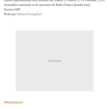
chaîne parlementaire sera diffusée sur France 2, France 3, TV5-Monde, LCP-
Assemblée nationale et les antennes de Radio France (bande-son).
Sources AFP
Posté par
Adriana Evangelizt
Publicité
#Résistance