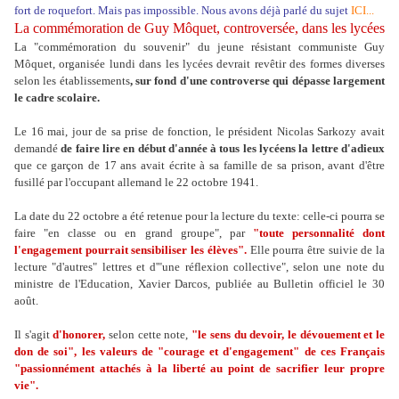
fort de roquefort. Mais pas impossible. Nous avons déjà parlé du sujet
ICI...
La commémoration de Guy Môquet, controversée, dans les lycées
La "commémoration du souvenir" du jeune résistant communiste Guy
Môquet, organisée lundi dans les lycées devrait revêtir des formes diverses
selon les établissements
, sur fond d'une controverse qui dépasse largement
le cadre scolaire.
Le 16 mai, jour de sa prise de fonction, le président Nicolas Sarkozy avait
demandé
de faire lire en début d'année à tous les lycéens la lettre d'adieux
que ce garçon de 17 ans avait écrite à sa famille de sa prison, avant d'être
fusillé par l'occupant allemand le 22 octobre 1941.
La date du 22 octobre a été retenue pour la lecture du texte: celle-ci pourra se
faire "en classe ou en grand groupe", par
"toute personnalité dont
l'engagement pourrait sensibiliser les élèves".
Elle pourra être suivie de la
lecture "d'autres" lettres et d'"une réflexion collective", selon une note du
ministre de l'Education, Xavier Darcos, publiée au Bulletin officiel le 30
août.
Il s'agit
d'honorer,
selon cette note,
"le sens du devoir, le dévouement et le
don de soi", les valeurs de "courage et d'engagement" de ces Français
"passionnément attachés à la liberté au point de sacrifier leur propre
vie".