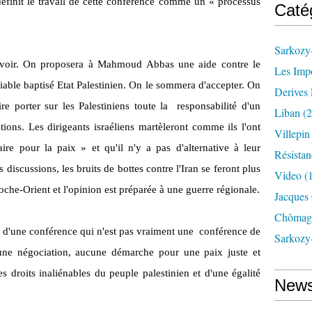
 définit le travail de cette conférence comme un « processus
Caté
Sarkozy-
révoir. On proposera à Mahmoud Abbas une aide contre le
Les Imp
iable baptisé Etat Palestinien. On le sommera d'accepter. On
Derives 
ire porter sur les Palestiniens toute la responsabilité d'un
Liban
(2
ons. Les dirigeants israéliens martèleront comme ils l'ont
Villepi
aire pour la paix » et qu'il n'y a pas d'alternative à leur
Résistan
s discussions, les bruits de bottes contre l'Iran se feront plus
Video
(
oche-Orient et l'opinion est préparée à une guerre régionale.
Jacques
Chômag
 d'une conférence qui n'est pas vraiment une conférence de
Sarkozy
une négociation, aucune démarche pour une paix juste et
s droits inaliénables du peuple palestinien et d'une égalité
News