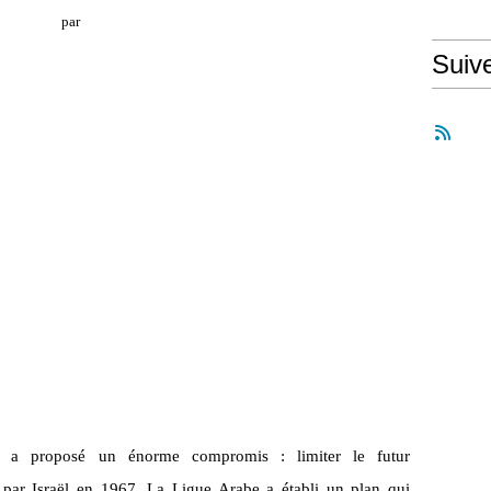
par
Suiv
ne a proposé un énorme compromis : limiter le futur
is par Israël en 1967. La Ligue Arabe a établi un plan qui