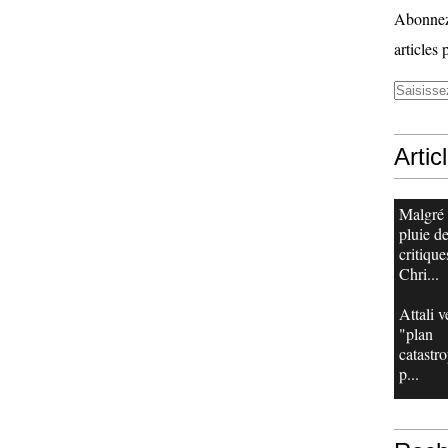
Abonnez-
articles 
Artic
Malgré
pluie d
critique
Chri...
Attali v
"plan
catastr
p...