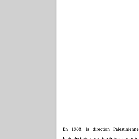
En 1988, la direction Palestinien
Etatpalestinien aux territoires conqu