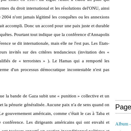
mes du droit international et les résolutions del'ONU, ainsi
de 2004 n'ont jamais légitimé les conquêtes ou les annexions
 fait accompli. Donc un accord pour une paix juste et durable
onquêtes. Pourtant tout indique que la conférence d'Annapolis
rence se dit internationale, mais elle ne l'est pas. Les Etats-
leurs invités sur des critères tendancieux (invitation des «
ifiés de « terroristes » ). Le Hamas qui a remporté les
 terme d'un processus démocratique incontestable n'est pas
que la bande de Gaza subit une « punition » collective et un
 et la pénurie généralisée. Aucune paix n'a de sens quand on
Page
Le gouvernement américain, comme c'était le cas à Taba et
te conférence. Les dirigeants américains qui ont envahi et
Album - 