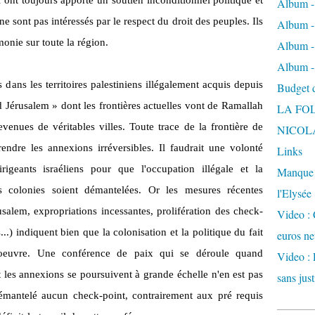
ui ont toujours apporté un soutien inconditionnel politique et
Album -
e sont pas intéressés par le respect du droit des peuples. Ils
Album - 
onie sur toute la région.
Album -
Album -
 dans les territoires palestiniens illégalement acquis depuis
Budget de
 Jérusalem » dont les frontières actuelles vont de Ramallah
LA FO
venues de véritables villes. Toute trace de la frontière de
NICOL
endre les annexions irréversibles. Il faudrait une volonté
Links
rigeants israéliens pour que l'occupation illégale et la
Manque d
s colonies soient démantelées. Or les mesures récentes
l'Elysée
alem, expropriations incessantes, prolifération des check-
Video : 
...) indiquent bien que la colonisation et la politique du fait
euros ne
'oeuvre. Une conférence de paix qui se déroule quand
Video : 
et les annexions se poursuivent à grande échelle n'en est pas
sans just
émantelé aucun check-point, contrairement aux pré requis