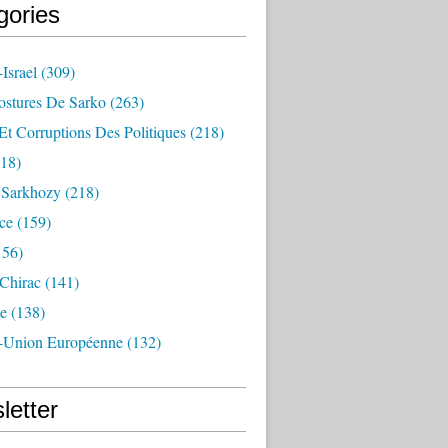
gories
Israel
(309)
ostures De Sarko
(263)
Et Corruptions Des Politiques
(218)
18)
n Sarkhozy
(218)
ce
(159)
156)
 Chirac
(141)
e
(138)
-Union Européenne
(132)
letter