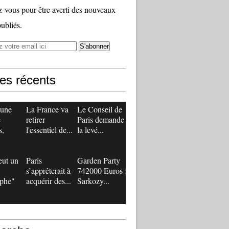
vous pour être averti des nouveaux
publiés.
les récents
 une
La France va
Le Conseil de
e
retirer
Paris demande
s,
l'essentiel de...
la levé...
eut un
Paris
Garden Party
s’apprêterait à
742000 Euros :
ophe"
acquérir des...
Sarkozy...