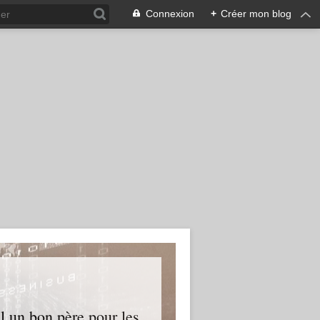
Connexion
+
Créer mon blog
l un bon père pour les