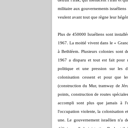
détruit l'Irak, qui menacent l'Iran et q
militaire aux gouvernements israéliens n
veulent avant tout que règne leur hégém
Plus de 450000 Israéliens sont installés
1967. La moitié vivent dans le « Grand
à Bethléem. Plusieurs colonies sont de
1967 a disparu et tout est fait pour r
politique et une pression sur les di
colonisation cessent et pour que le
(construction du Mur, tramway de Jérus
points, construction de routes spéciales
accompli sont plus que jamais à l
l'occupation violente, la colonisation 
une. Le gouvernement israélien n'a d