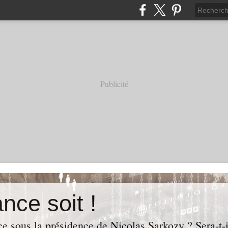
Publicité
nce soit !
e sous la présidence de Nicolas Sarkozy ? Sera-t-i