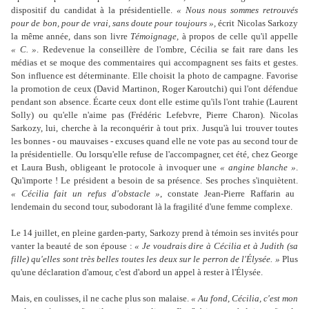
dispositif du candidat à la présidentielle.
« Nous nous sommes retrouvés
pour de bon, pour de vrai, sans doute pour toujours »,
écrit Nicolas Sarkozy
la même année, dans son livre
Témoignage,
à propos de celle qu'il appelle
« C. »
. Redevenue la conseillère de l'ombre, Cécilia se fait rare dans les
médias et se moque des commentaires qui accompagnent ses faits et gestes.
Son influence est déterminante. Elle choisit la photo de campagne. Favorise
la promotion de ceux (David Martinon, Roger Karoutchi) qui l'ont défendue
pendant son absence. Écarte ceux dont elle estime qu'ils l'ont trahie (Laurent
Solly) ou qu'elle n'aime pas (Frédéric Lefebvre, Pierre Charon). Nicolas
Sarkozy, lui, cherche à la reconquérir à tout prix. Jusqu'à lui trouver toutes
les bonnes - ou mauvaises - excuses quand elle ne vote pas au second tour de
la présidentielle. Ou lorsqu'elle refuse de l'accompagner, cet été, chez George
et Laura Bush, obligeant le protocole à invoquer une
« angine blanche
»
.
Qu'importe ! Le président a besoin de sa présence. Ses proches s'inquiètent.
« Cécilia fait un refus d'obstacle »
, constate Jean-Pierre Raffarin au
lendemain du second tour, subodorant là la fragilité d'une femme complexe.
Le 14 juillet, en pleine garden-party, Sarkozy prend à témoin ses invités pour
vanter la beauté de son épouse :
« Je voudrais dire à Cécilia et à Judith (sa
fille) qu'elles sont très belles toutes les deux sur le perron de l'Élysée. »
Plus
qu'une déclaration d'amour, c'est d'abord un appel à rester à l'Élysée.
Mais, en coulisses, il ne cache plus son malaise.
« Au fond, Cécilia, c'est mon