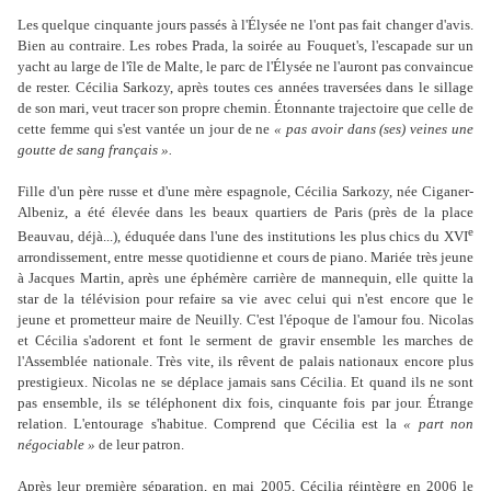
Les quelque cinquante jours passés à l'Élysée ne l'ont pas fait changer d'avis.
Bien au contraire. Les robes Prada, la soirée au Fouquet's, l'escapade sur un
yacht au large de l'île de Malte, le parc de l'Élysée ne l'auront pas convaincue
de rester. Cécilia Sarkozy, après toutes ces années traversées dans le sillage
de son mari, veut tracer son propre chemin. Étonnante trajectoire que celle de
cette femme qui s'est vantée un jour de ne
« pas avoir dans (ses) veines une
goutte de sang français ».
Fille d'un père russe et d'une mère espagnole, Cécilia Sarkozy, née Ciganer-
Albeniz, a été élevée dans les beaux quartiers de Paris (près de la place
e
Beauvau, déjà...), éduquée dans l'une des institutions les plus chics du XVI
arrondissement, entre messe quotidienne et cours de piano. Mariée très jeune
à Jacques Martin, après une éphémère carrière de mannequin, elle quitte la
star de la télévision pour refaire sa vie avec celui qui n'est encore que le
jeune et prometteur maire de Neuilly. C'est l'époque de l'amour fou. Nicolas
et Cécilia s'adorent et font le serment de gravir ensemble les marches de
l'Assemblée nationale. Très vite, ils rêvent de palais nationaux encore plus
prestigieux. Nicolas ne se déplace jamais sans Cécilia. Et quand ils ne sont
pas ensemble, ils se téléphonent dix fois, cinquante fois par jour. Étrange
relation. L'entourage s'habitue. Comprend que Cécilia est la
« part non
négociable »
de leur patron.
Après leur première séparation, en mai 2005, Cécilia réintègre en 2006 le