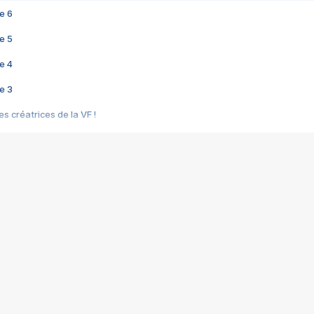
e 6
e 5
e 4
e 3
s créatrices de la VF !
e 2
e 1
e Mektoub My Love arrive enfin ! Rencontre avec Shaïn Boumedine et Sal
i : après Toni en famille
elle réalise le bouleversant Dites lui que je l'aime
ais ! Rencontre autour de Vie privée de Rebecca Zlotowski
 de Marguerite, Grave... Rencontre avec Ella Rumpf