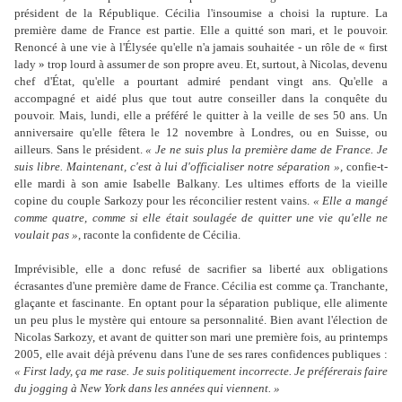
président de la République. Cécilia l'insoumise a choisi la rupture. La
première dame de France est partie. Elle a quitté son mari, et le pouvoir.
Renoncé à une vie à l'Élysée qu'elle n'a jamais souhaitée - un rôle de « first
lady » trop lourd à assumer de son propre aveu. Et, surtout, à Nicolas, devenu
chef d'État, qu'elle a pourtant admiré pendant vingt ans. Qu'elle a
accompagné et aidé plus que tout autre conseiller dans la conquête du
pouvoir. Mais, lundi, elle a préféré le quitter à la veille de ses 50 ans. Un
anniversaire qu'elle fêtera le 12 novembre à Londres, ou en Suisse, ou
ailleurs. Sans le président.
« Je ne suis plus la première dame de France. Je
suis libre. Maintenant, c'est à lui d'officialiser notre séparation »,
confie-t-
elle mardi à son amie Isabelle Balkany. Les ultimes efforts de la vieille
copine du couple Sarkozy pour les réconcilier restent vains.
« Elle a mangé
comme quatre, comme si elle était soulagée de quitter une vie qu'elle ne
voulait pas »
, raconte la confidente de Cécilia.
Imprévisible, elle a donc refusé de sacrifier sa liberté aux obligations
écrasantes d'une première dame de France. Cécilia est comme ça. Tranchante,
glaçante et fascinante. En optant pour la séparation publique, elle alimente
un peu plus le mystère qui entoure sa personnalité. Bien avant l'élection de
Nicolas Sarkozy, et avant de quitter son mari une première fois, au printemps
2005, elle avait déjà prévenu dans l'une de ses rares confidences publiques :
« First lady, ça me rase. Je suis politiquement incorrecte. Je préférerais faire
du jogging à New York dans les années qui viennent. »