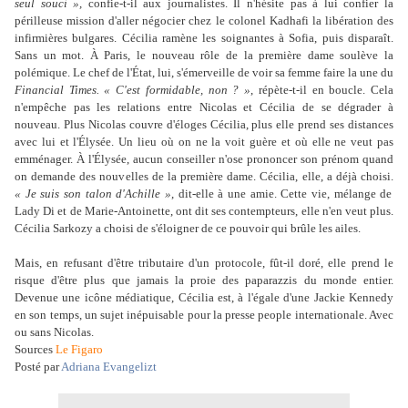
seul souci »,
confie-t-il aux journalistes. Il n'hésite pas à lui confier la
périlleuse mission d'aller négocier chez le colonel Kadhafi la libération des
infirmières bulgares. Cécilia ramène les soignantes à Sofia, puis disparaît.
Sans un mot. À Paris, le nouveau rôle de la première dame soulève la
polémique. Le chef de l'État, lui, s'émerveille de voir sa femme faire la une du
Financial Times
. « C'est formidable, non ? »
, répète-t-il en boucle. Cela
n'empêche pas les relations entre Nicolas et Cécilia de se dégrader à
nouveau. Plus Nicolas couvre d'éloges Cécilia, plus elle prend ses distances
avec lui et l'Élysée. Un lieu où on ne la voit guère et où elle ne veut pas
emménager. À l'Élysée, aucun conseiller n'ose prononcer son prénom quand
on demande des nouvelles de la première dame. Cécilia, elle, a déjà choisi.
« Je suis son talon d'Achille »
, dit-elle à une amie. Cette vie, mélange de
Lady Di et de Marie-Antoinette, ont dit ses contempteurs, elle n'en veut plus.
Cécilia Sarkozy a choisi de s'éloigner de ce pouvoir qui brûle les ailes.
Mais, en refusant d'être tributaire d'un protocole, fût-il doré, elle prend le
risque d'être plus que jamais la proie des paparazzis du monde entier.
Devenue une icône médiatique, Cécilia est, à l'égale d'une Jackie Kennedy
en son temps, un sujet inépuisable pour la presse people internationale. Avec
ou sans Nicolas.
Sources
Le Figaro
Posté par
Adriana Evangelizt