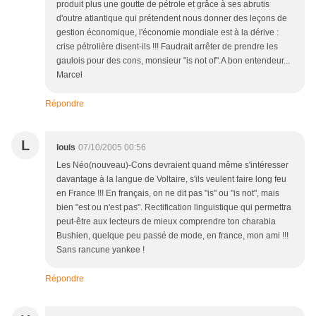
produit plus une goutte de pétrole et grâce à ses abrutis
d'outre atlantique qui prétendent nous donner des leçons de
gestion économique, l'économie mondiale est à la dérive :
crise pétrolière disent-ils !!! Faudrait arrêter de prendre les
gaulois pour des cons, monsieur "is not of".A bon entendeur...
Marcel
Répondre
L
louis
07/10/2005 00:56
Les Néo(nouveau)-Cons devraient quand même s'intéresser
davantage à la langue de Voltaire, s'ils veulent faire long feu
en France !!! En français, on ne dit pas "is" ou "is not", mais
bien "est ou n'est pas". Rectification linguistique qui permettra
peut-être aux lecteurs de mieux comprendre ton charabia
Bushien, quelque peu passé de mode, en france, mon ami !!!
Sans rancune yankee !
Répondre