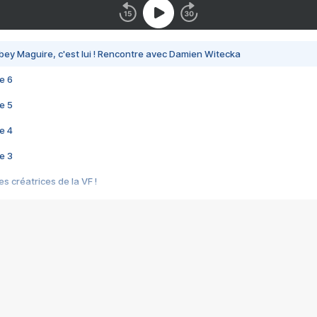
bey Maguire, c'est lui ! Rencontre avec Damien Witecka
e 6
e 5
e 4
e 3
s créatrices de la VF !
e 2
e 1
e Mektoub My Love arrive enfin ! Rencontre avec Shaïn Boumedine et Sal
i : après Toni en famille
elle réalise le bouleversant Dites lui que je l'aime