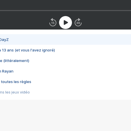
 DayZ
 a 13 ans (et vous l'avez ignoré)
e (littéralement)
im Rayan
 toutes les règles
s les jeux vidéo
us choquant de Rockstar ? - Le scandale BULLY
e plus moche de Steam
du RÊVE tourne au CAUCHEMAR