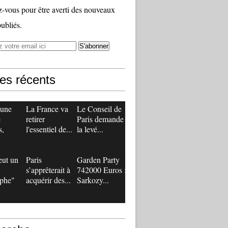
vous pour être averti des nouveaux
publiés.
les récents
 une
La France va
Le Conseil de
e
retirer
Paris demande
s,
l'essentiel de...
la levé...
eut un
Paris
Garden Party
s’apprêterait à
742000 Euros :
ophe"
acquérir des...
Sarkozy...