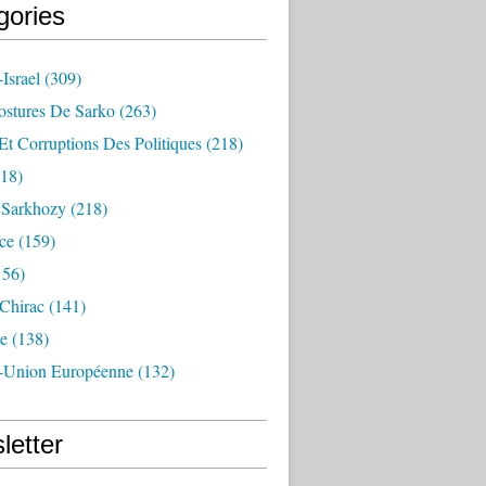
gories
Israel
(309)
ostures De Sarko
(263)
Et Corruptions Des Politiques
(218)
18)
n Sarkhozy
(218)
ce
(159)
156)
 Chirac
(141)
e
(138)
-Union Européenne
(132)
letter