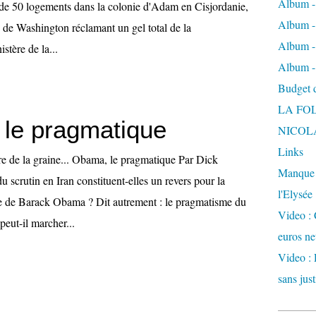
Album -
n de 50 logements dans la colonie d'Adam en Cisjordanie,
Album - 
s de Washington réclamant un gel total de la
Album -
stère de la...
Album -
Budget de
LA FO
le pragmatique
NICOL
Links
e de la graine... Obama, le pragmatique Par Dick
Manque d
 scrutin en Iran constituent-elles un revers pour la
l'Elysée
re de Barack Obama ? Dit autrement : le pragmatisme du
Video : 
peut-il marcher...
euros ne
Video : 
sans just