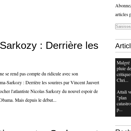
Abonnez-
articles 
arkozy : Derrière les
Artic
Malgré
pluie d
e se rend pas compte du ridicule avec son
critique
Chri...
-Sarkozy : Derrière les sourires par Vincent Jauvert
ocher l'atlantiste Nicolas Sarkozy du nouvel espoir de
Attali v
"plan
Obama. Mais depuis le début...
catastr
p...