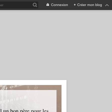
Connexion
+
Créer mon blog
l un bon père pour les