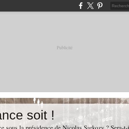
Publicité
nce soit !
e sous la présidence de Nicolas Sarkozy ? Sera-t-i