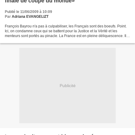
finale de coupe du monde»
Publié le 11/06/2009 à 10:09
Par
Adriana EVANGELIZT
François Bayrou n'a pas à culpabiliser, les Français sont des boeufs. Point.
Ici, on condamne ceux qui se battent pour la Justice et la Vérité et les
menteurs sont portés au pinacle. La France est en pleine déliquescence. Il a
eu raison de répliquer....
Publicité