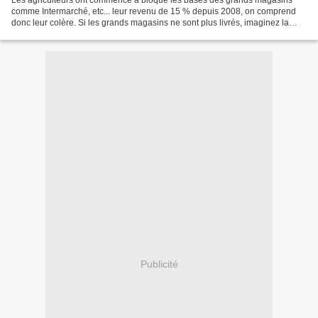
Les agriculteurs ont commencé à bloqué les bases des grands magasins
comme Intermarché, etc... leur revenu de 15 % depuis 2008, on comprend
donc leur colère. Si les grands magasins ne sont plus livrés, imaginez la
répercussion sur la population. Des agriculteurs...
Publicité