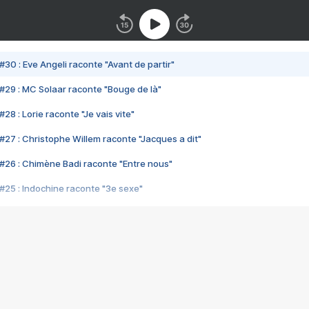
#30 : Eve Angeli raconte "Avant de partir"
#29 : MC Solaar raconte "Bouge de là"
28 : Lorie raconte "Je vais vite"
#27 : Christophe Willem raconte "Jacques a dit"
#26 : Chimène Badi raconte "Entre nous"
#25 : Indochine raconte "3e sexe"
#24 : Zaho raconte "C'est chelou"
#23 : Patrick Bruel raconte "Au café des délices"
#22 : Kyo raconte "Le chemin"
#21 : Nolwenn Leroy raconte "Cassé"