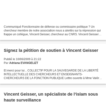
Communiqué Fonctionnaire de défense ou commissaire politique ? Un
chercheur membre de notre association nous a alertés sur la répression qui
frappe un collègue, Vincent Geisser, chercheur au CNRS. Vincent Geisser
est un chercheur reconnu sur l'Islam....
Signez la pétition de soutien à Vincent Geisser
Publié le 10/06/2009 à 21:22
Par
Adriana EVANGELIZT
Et merci pour lui... COLLECTIF POUR LA SAUVEGARDE DE LA LIBERTÉ
INTELLECTUELLE DES CHERCHEURS ET ENSEIGNANTS-
CHERCHEURS DE LA FONCTION PUBLIQUE Lettre ouverte à Mme Valérie
Pécresse, Ministre de l'Enseignement supérieur et de la recherche - Texte de
la...
Vincent Geisser, un spécialiste de l’islam sous
haute surveillance