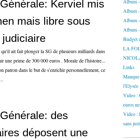
 Générale: Kerviel mis
Album -
Album - 
en mais libre sous
Album -
Album -
 judiciaire
Budget de
LA FO
qu'il ait fait plonger la SG de plusieurs milliards dans
NICOL
nir une prime de 300 000 euros . Morale de l'histoire...
Links
n patron dans le but de s'enrichir personnellement, ce
Manque d
..
l'Elysée
Video : 
euros ne
 Générale: des
Video : 
sans just
aires déposent une