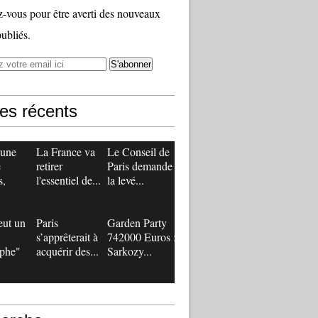
vous pour être averti des nouveaux
publiés.
les récents
 une
La France va
Le Conseil de
e
retirer
Paris demande
s,
l'essentiel de...
la levé...
eut un
Paris
Garden Party
s’apprêterait à
742000 Euros :
ophe"
acquérir des...
Sarkozy...