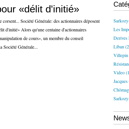
Caté
our «délit d'initié»
Sarkozy-
e corsent... Société Générale: des actionnaires déposent
Les Imp
lit d'initié» Alors qu'une centaine d'actionnaires
Derives 
«manipulation de cours», un membre du conseil
Liban
(2
la Société Générale...
Villepi
Résistan
Video
(
Jacques
Chômag
Sarkozy
News