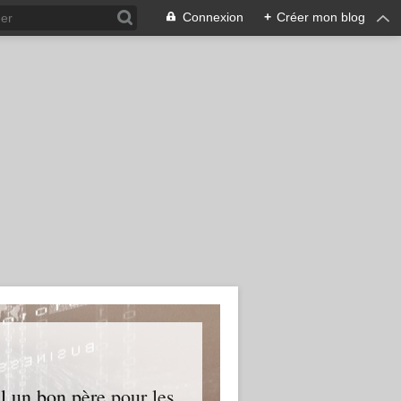
Connexion
+
Créer mon blog
l un bon père pour les