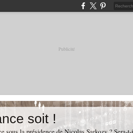
Publicité
nce soit !
e sous la présidence de Nicolas Sarkozy ? Sera-t-i