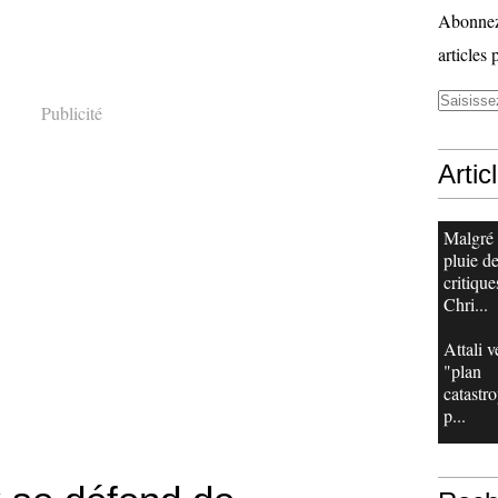
Abonnez-
articles 
Publicité
Artic
Malgré
pluie d
critique
Chri...
Attali v
"plan
catastr
p...