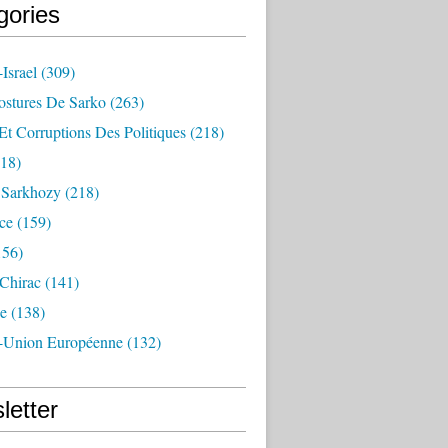
gories
Israel
(309)
ostures De Sarko
(263)
Et Corruptions Des Politiques
(218)
18)
n Sarkhozy
(218)
ce
(159)
156)
 Chirac
(141)
e
(138)
-Union Européenne
(132)
letter