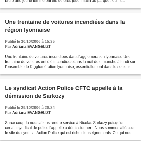
brûlé une jeune femme ont été déférés jeudi matin au parquet, où ils
devraient être présentés à un magistrat...
Une trentaine de voitures incendiées dans la
région lyonnaise
Publié le 30/10/2006 à 15:35
Par
Adriana EVANGELIZT
Une trentaine de voitures incendiées dans l'agglomération lyonnaise Une
trentaine de voitures ont été incendiées dans la nuit de dimanche à lundi sur
l'ensemble de l'agglomération lyonnaise, essentiellement dans le secteur de
Vénissieux (est lyonnais),...
Le syndicat Action Police CFTC appelle à la
démission de Sarkozy
Publié le 29/10/2006 à 20:24
Par
Adriana EVANGELIZT
Surce coup-là nous allons rendre service à Nicolas Sarkozy puisqu'un
certain syndicat de police l'appelle à démissionner... Nous sommes allés sur
le site du syndicat Action Police qui est riche d'enseignements. Ce qui nous
surprend d'abord sur leur page...