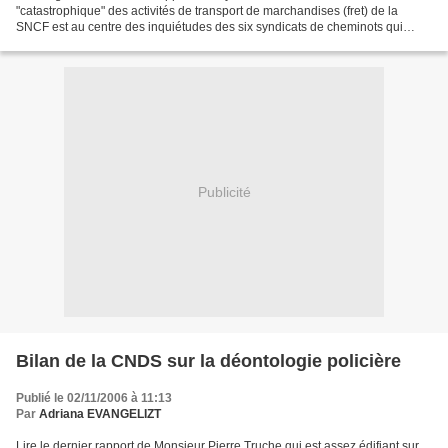
"catastrophique" des activités de transport de marchandises (fret) de la
SNCF est au centre des inquiétudes des six syndicats de cheminots qui
appellent à une grève nationale mercredi...
Publicité
Bilan de la CNDS sur la déontologie policière
Publié le 02/11/2006 à 11:13
Par
Adriana EVANGELIZT
Lire le dernier rapport de Monsieur Pierre Truche qui est assez édifiant sur