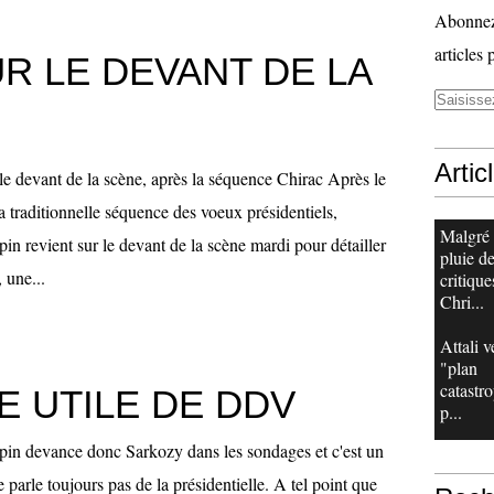
Abonnez-
articles 
R LE DEVANT DE LA
Artic
 le devant de la scène, après la séquence Chirac Après le
a traditionnelle séquence des voeux présidentiels,
Malgré
n revient sur le devant de la scène mardi pour détailler
pluie d
 une...
critique
Chri...
Attali v
"plan
catastr
E UTILE DE DDV
p...
in devance donc Sarkozy dans les sondages et c'est un
 parle toujours pas de la présidentielle. A tel point que