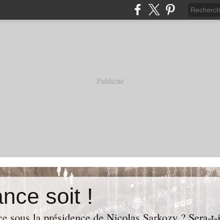
Publicité
nce soit !
e sous la présidence de Nicolas Sarkozy ? Sera-t-i