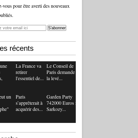
vous pour être averti des nouveaux
publiés.
les récents
 une
La France va
Le Conseil de
e
retirer
Paris demande
s,
l'essentiel de...
la levé...
eut un
Paris
Garden Party
s’apprêterait à
742000 Euros :
ophe"
acquérir des...
Sarkozy...