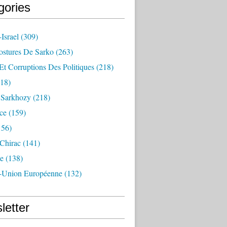
gories
Israel
(309)
ostures De Sarko
(263)
Et Corruptions Des Politiques
(218)
18)
n Sarkhozy
(218)
ce
(159)
156)
 Chirac
(141)
e
(138)
-Union Européenne
(132)
letter