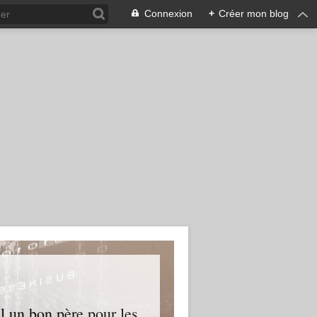
Connexion
+
Créer mon blog
l un bon père pour les