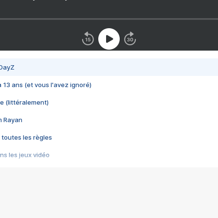
 DayZ
 a 13 ans (et vous l'avez ignoré)
e (littéralement)
im Rayan
 toutes les règles
s les jeux vidéo
us choquant de Rockstar ? - Le scandale BULLY
e plus moche de Steam
du RÊVE tourne au CAUCHEMAR