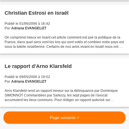
Christian Estrosi en Israël
Publié le 01/06/2006 à 16:42
Par
Adriana EVANGELIZT
On comprend mieux en lisant cet article comment est axé la politique de la
France, dans quel sens vont les lois qui sont votés et combien notre pays est
sous la tutelle israélienne. Certains de nos amis vivant en Israël nous ont dit
être outrés par de...
Le rapport d'Arno Klarsfeld
Publié le 09/05/2006 à 19:52
Par
Adriana EVANGELIZT
Arno Klarsfeld rend un rapport mineur sur la délinquance par Dominique
SIMONNOT Commandées par Sarkozy, les sept pages de l'avocat
accumulent les lieux communs. Pour rédiger un rapport autorisé sur
l'enfance délinquante, il suffit d'être un avocat célèbre,...
Page suivante >