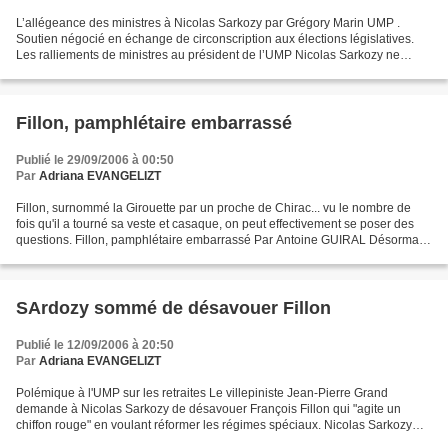
L’allégeance des ministres à Nicolas Sarkozy par Grégory Marin UMP .
Soutien négocié en échange de circonscription aux élections législatives.
Les ralliements de ministres au président de l’UMP Nicolas Sarkozy ne
cessent d’affluer. Dernier en date : Philippe...
Fillon, pamphlétaire embarrassé
Publié le 29/09/2006 à 00:50
Par
Adriana EVANGELIZT
Fillon, surnommé la Girouette par un proche de Chirac... vu le nombre de
fois qu'il a tourné sa veste et casaque, on peut effectivement se poser des
questions. Fillon, pamphlétaire embarrassé Par Antoine GUIRAL Désormais
sarkozyste, l'ex-ministre, viré...
SArdozy sommé de désavouer Fillon
Publié le 12/09/2006 à 20:50
Par
Adriana EVANGELIZT
Polémique à l'UMP sur les retraites Le villepiniste Jean-Pierre Grand
demande à Nicolas Sarkozy de désavouer François Fillon qui "agite un
chiffon rouge" en voulant réformer les régimes spéciaux. Nicolas Sarkozy
doit désavouer "sans aucune ambiguïté"...