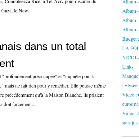
is, Condoleezza Rice, à Tel-Aviv pour discuter du
Album -
à Gaza, le New...
Album - 
Album -
Album -
Budget de
nais dans un total
LA FO
NICOL
ent
Links
Manque d
 "profondément préoccupée" et "inquiète pour la
l'Elysée
re" mais ne fait rien pour y remédier. Elle pousse même
Video : 
ire précédemment qu'à la Maison Blanche, ils priaient
euros ne
a doit forcément...
Video : 
sans just