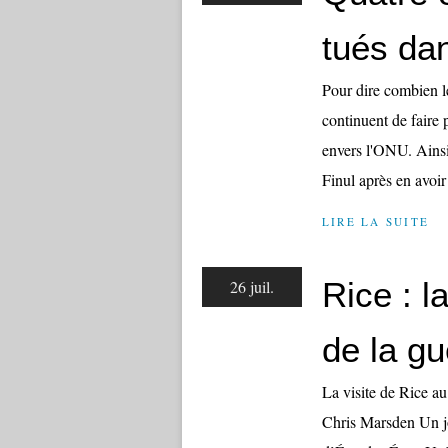
tués dan
Pour dire combien le
continuent de faire 
envers l'ONU. Ainsi
Finul après en avoir 
LIRE LA SUITE
Rice : l
26 juil.
de la gu
La visite de Rice a
Chris Marsden Un jou