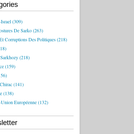
gories
Israel
(309)
ostures De Sarko
(263)
Et Corruptions Des Politiques
(218)
18)
n Sarkhozy
(218)
ce
(159)
156)
 Chirac
(141)
e
(138)
-Union Européenne
(132)
letter