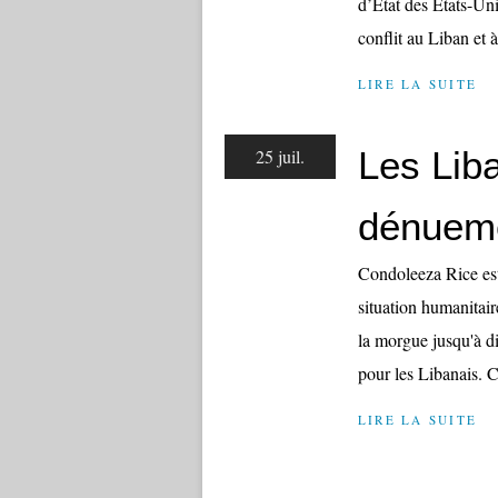
d’État des États-Un
conflit au Liban et 
LIRE LA SUITE
Les Liba
25 juil.
dénuem
Condoleeza Rice est
situation humanitai
la morgue jusqu'à d
pour les Libanais. C
LIRE LA SUITE