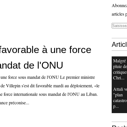
Abonnez-
articles 
Artic
 favorable à une force
Malgré
ndat de l'ONU
pluie d
critique
à une force sous mandat de l'ONU Le premier ministre
Chri...
e Villepin s'est dit favorable mardi au déploiement, «le
Attali v
e force internationale sous mandat de l'ONU au Liban.
"plan
catastr
ance préconise...
p...