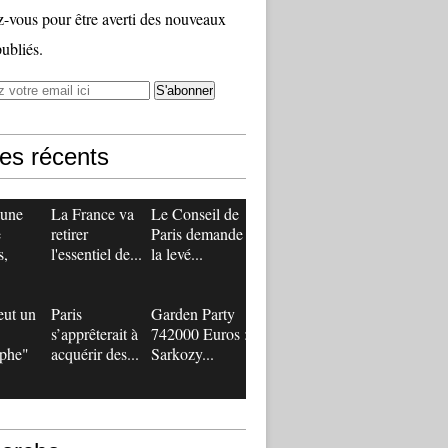
vous pour être averti des nouveaux
publiés.
les récents
 une
La France va
Le Conseil de
e
retirer
Paris demande
s,
l'essentiel de...
la levé...
eut un
Paris
Garden Party
s’apprêterait à
742000 Euros :
ophe"
acquérir des...
Sarkozy...