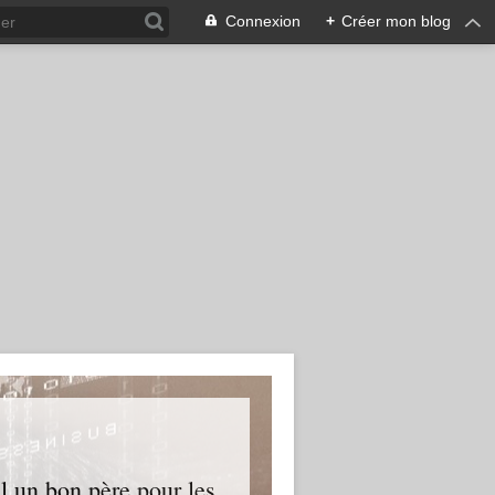
Connexion
+
Créer mon blog
l un bon père pour les