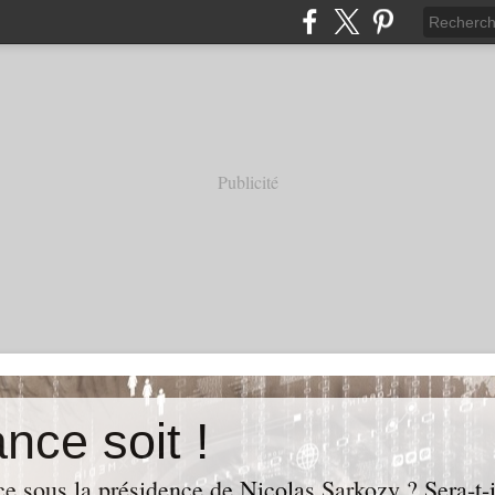
Publicité
nce soit !
e sous la présidence de Nicolas Sarkozy ? Sera-t-i