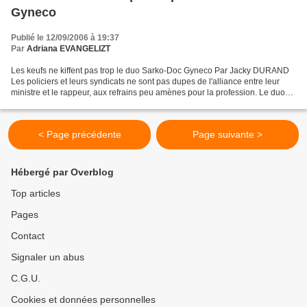
Gyneco
Publié le 12/09/2006 à 19:37
Par
Adriana EVANGELIZT
Les keufs ne kiffent pas trop le duo Sarko-Doc Gyneco Par Jacky DURAND
Les policiers et leurs syndicats ne sont pas dupes de l'alliance entre leur
ministre et le rappeur, aux refrains peu amènes pour la profession. Le duo
Sarkozy-Doc Gyneco ne fait pas...
< Page précédente
Page suivante >
Hébergé par Overblog
Top articles
Pages
Contact
Signaler un abus
C.G.U.
Cookies et données personnelles