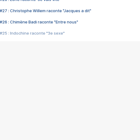
#27 : Christophe Willem raconte "Jacques a dit"
#26 : Chimène Badi raconte "Entre nous"
#25 : Indochine raconte "3e sexe"
#24 : Zaho raconte "C'est chelou"
#23 : Patrick Bruel raconte "Au café des délices"
#22 : Kyo raconte "Le chemin"
#21 : Nolwenn Leroy raconte "Cassé"
#20 : Patrick Hernandez raconte "Born to be alive"
#19 : Lorie raconte "Près de moi"
#18 : Michael Jones raconte "A nos actes manqués" (avec Jean-Jacque
#17 : Khaled raconte "Aïcha"
#16 : Corneille raconte "Parce qu'on vient de loin"