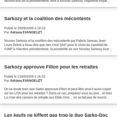
second tour de la présidentielle, face à Nicolas Sarkozy. Ségolène Royal
arrive légèrement en tête des intentions...
Sarkozy et la coalition des mécontents
Publié le 20/09/2006 à 18:32
Par
Adriana EVANGELIZT
Nicolas Sarkozy et la coalition des mécontents par Patrick Jarreau Jean-
Louis Debré a beau dire que rien n'est "plié" pour le choix du candidat de
l'UMP à l'élection présidentielle, la possibilité de voir Nicolas Sarkozy écarté
de cette candidature est...
Sarkozy approuve Fillon pour les retraites
Publié le 13/09/2006 à 16:32
Par
Adriana EVANGELIZT
On se doute bien que Sarko approuve Fillon et peut-être veut-il aussi copier
sur les USA pour les retraites ? Dans ce cas, préparez vous au pire... et lisez
La crise des caisses de retraite aux Etats-Unis ... on se fait pas de soucis
pour celle de Sarko,...
Les keufs ne kiffent pas trop le duo Sarko-Doc