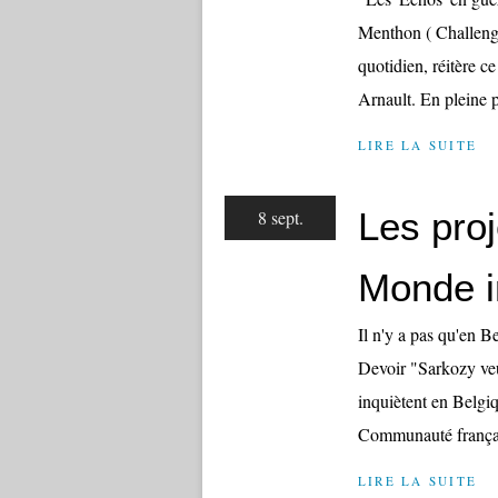
Menthon ( Challenge
quotidien, réitère c
Arnault. En pleine pa
LIRE LA SUITE
Les proj
8 sept.
Monde i
Il n'y a pas qu'en B
Devoir "Sarkozy ve
inquiètent en Belgi
Communauté françai
LIRE LA SUITE