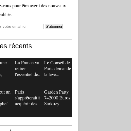
vous pour être averti des nouveaux
publiés.
les récents
 une
La France va
Le Conseil de
e
retirer
Paris demande
s,
l'essentiel de...
la levé...
eut un
Paris
Garden Party
s’apprêterait à
742000 Euros :
ophe"
acquérir des...
Sarkozy...