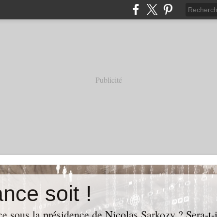
Publicité
nce soit !
e sous la présidence de Nicolas Sarkozy ? Sera-t-i