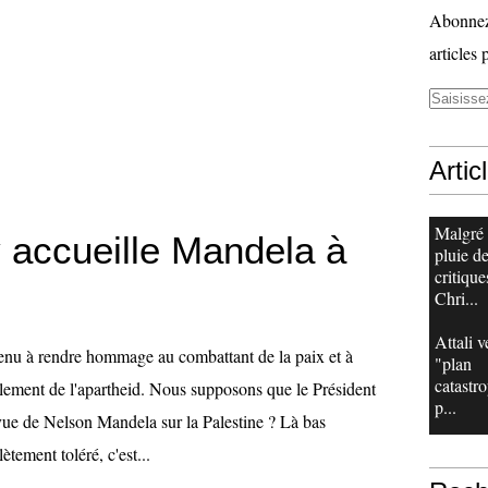
Abonnez-
articles 
Artic
Malgré
 accueille Mandela à
pluie d
critique
Chri...
Attali v
enu à rendre hommage au combattant de la paix et à
"plan
catastr
èlement de l'apartheid. Nous supposons que le Président
p...
 vue de Nelson Mandela sur la Palestine ? Là bas
ètement toléré, c'est...