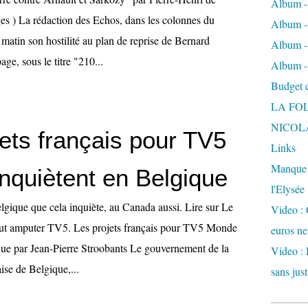
Album -
s ) La rédaction des Echos, dans les colonnes du
Album - 
e matin son hostilité au plan de reprise de Bernard
Album -
ge, sous le titre "210...
Album -
Budget de
LA FO
NICOL
ets français pour TV5
Links
Manque d
nquiètent en Belgique
l'Elysée
elgique que cela inquiète, au Canada aussi. Lire sur Le
Video : 
ut amputer TV5. Les projets français pour TV5 Monde
euros ne
que par Jean-Pierre Stroobants Le gouvernement de la
Video : 
se de Belgique,...
sans just