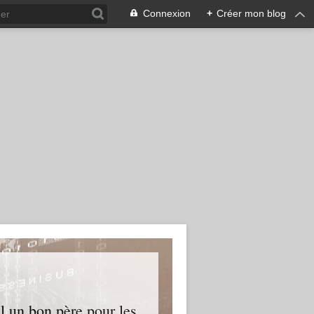
Connexion
+
Créer mon blog
l un bon père pour les