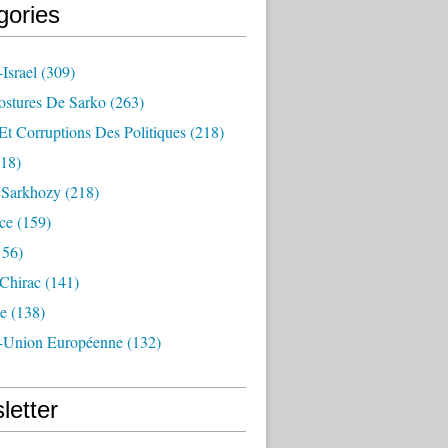
gories
Israel
(309)
ostures De Sarko
(263)
Et Corruptions Des Politiques
(218)
18)
n Sarkhozy
(218)
ce
(159)
156)
 Chirac
(141)
e
(138)
-Union Européenne
(132)
letter