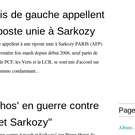
tis de gauche appellent
iposte unie à Sarkozy
e appellent à une riposte unie à Sarkozy PARIS (AFP)
emière fois mardi depuis début 2006, neuf partis de
le PCF, les Verts et la LCR, se sont mis d'accord sur
mmune condamnant...
hos' en guerre contre
Page
et Sarkozy"
Album - 
rre contre Arnault et Sarkozy" par Pierre-Henri de