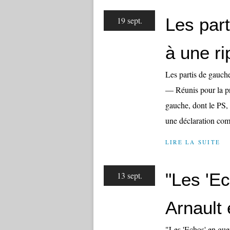
Les par
19 sept.
à une r
Les partis de gauch
— Réunis pour la pr
gauche, dont le PS, 
une déclaration co
LIRE LA SUITE
"Les 'Ec
13 sept.
Arnault 
"Les 'Echos' en gue