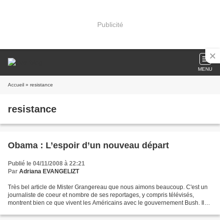
Publicité
MENU
Accueil
» resistance
resistance
Obama : L’espoir d’un nouveau départ
Publié le 04/11/2008 à 22:21
Par
Adriana EVANGELIZT
Très bel article de Mister Grangereau que nous aimons beaucoup. C'est un
journaliste de coeur et nombre de ses reportages, y compris télévisés,
montrent bien ce que vivent les Américains avec le gouvernement Bush. Il
faut voir combien le Peuple est éreinté,...