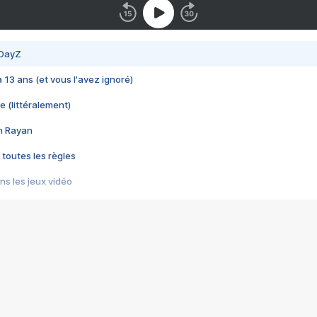
 DayZ
 a 13 ans (et vous l'avez ignoré)
e (littéralement)
im Rayan
 toutes les règles
s les jeux vidéo
us choquant de Rockstar ? - Le scandale BULLY
e plus moche de Steam
du RÊVE tourne au CAUCHEMAR
pendant 8 heures
it… à tort