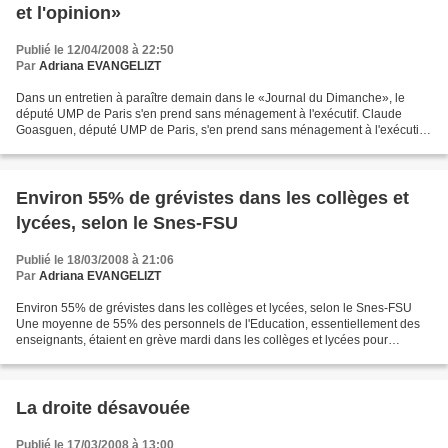
et l'opinion»
Publié le 12/04/2008 à 22:50
Par
Adriana EVANGELIZT
Dans un entretien à paraître demain dans le «Journal du Dimanche», le
député UMP de Paris s'en prend sans ménagement à l'exécutif. Claude
Goasguen, député UMP de Paris, s'en prend sans ménagement à l'exécutif
et déplore que "la vie politique se résume...
Environ 55% de grévistes dans les collèges et
lycées, selon le Snes-FSU
Publié le 18/03/2008 à 21:06
Par
Adriana EVANGELIZT
Environ 55% de grévistes dans les collèges et lycées, selon le Snes-FSU
Une moyenne de 55% des personnels de l'Education, essentiellement des
enseignants, étaient en grève mardi dans les collèges et lycées pour
protester contre les milliers de suppressions...
La droite désavouée
Publié le 17/03/2008 à 13:00