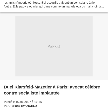
les amis n'importe où, l'essentiel est qu'ils palpent un bon salaire à rien
foutre. Et le pauvre ouvrier qui trime comme un malade et a du mal à joindre
les deux bouts, n'a même...
Publicité
Duel Klarsfeld-Mazetier à Paris: avocat célèbre
contre socialiste implantée
Publié le 02/06/2007 à 10:35
Par
Adriana EVANGELIZT