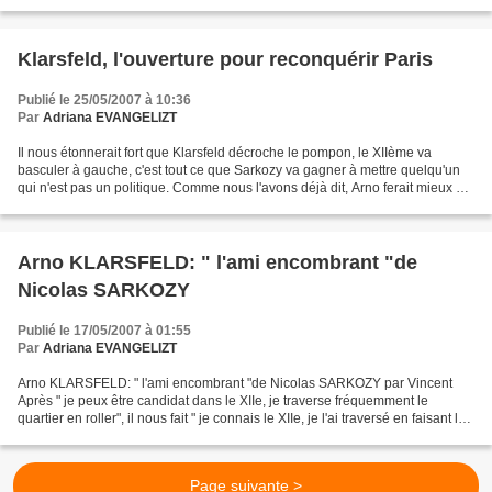
répond sans ambages...
Klarsfeld, l'ouverture pour reconquérir Paris
Publié le 25/05/2007 à 10:36
Par
Adriana EVANGELIZT
Il nous étonnerait fort que Klarsfeld décroche le pompon, le XIIème va
basculer à gauche, c'est tout ce que Sarkozy va gagner à mettre quelqu'un
qui n'est pas un politique. Comme nous l'avons déjà dit, Arno ferait mieux de
faire du cinéma que de tuer...
Arno KLARSFELD: " l'ami encombrant "de
Nicolas SARKOZY
Publié le 17/05/2007 à 01:55
Par
Adriana EVANGELIZT
Arno KLARSFELD: " l'ami encombrant "de Nicolas SARKOZY par Vincent
Après " je peux être candidat dans le XIIe, je traverse fréquemment le
quartier en roller", il nous fait " je connais le XIIe, je l'ai traversé en faisant le
marathon de Paris". Ces deux...
Page suivante >