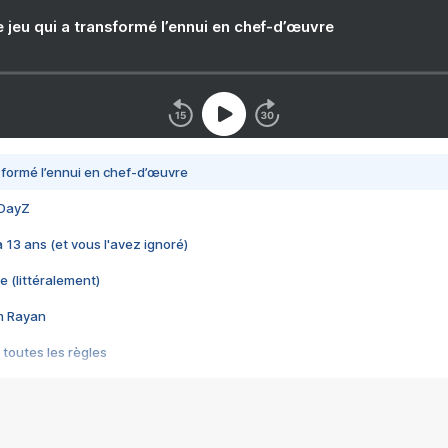
e jeu qui a transformé l’ennui en chef-d’œuvre
nsformé l’ennui en chef-d’œuvre
 DayZ
 a 13 ans (et vous l'avez ignoré)
e (littéralement)
im Rayan
 toutes les règles
s les jeux vidéo
us choquant de Rockstar ? - Le scandale BULLY