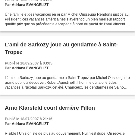
Publié le 10/09/2007 à 03:20
Par
Adriana EVANGELIZT
Une famille et des vacances en or par Michel Ousseuga Rendons justice au
Président, ces vacances américaines s’avèrent d’un bien meilleur rapport
qualité prix que sa précédente escapade à bord du yacht de l’ami Vincent
Bolloré. Les trois journées de détentes...
L'ami de Sarkozy joue au gendarme à Saint-
Tropez
Publié le 10/09/2007 à 03:05
Par
Adriana EVANGELIZT
L'ami de Sarkozy joue au gendarme à Saint-Tropez par Michel Ousseuga Le
grand public a découvert Robert Agostinelli, l’homme qui a offert des
vacances à Nicolas Sarkozy, cet été. Chanceux, les gendarmes de Saint-
Tropez ont eu droit à une avant-première....
Arno Klarsfeld court derrière Fillon
Publié le 18/07/2007 à 21:16
Par
Adriana EVANGELIZT
Risible ! Un sioniste de plus au gouvernement. Nul n'est dupe. On recycle