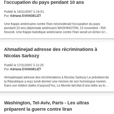
l'occupation du pays pendant 10 ans
Publié le 18/11/2007 à 18:51
Par
Adriana EVANGELIZT
Une frappe américaine contre l'Iran nécessiterait l'occupation du pays
pendant 10 ans (diplomate américain) WASHINGTON, 15 novembre - RIA
Novosti. Une frappe balistique américaine contre l'Iran serait un échec si les
États-Unis ne sont pas prêts occuper...
Ahmadinejad adresse des récriminations à
Nicolas Sarkozy
Publié le 17/11/2007 à 11:25
Par
Adriana EVANGELIZT
Ahmadinejad adresse des récriminations à Nicolas Sarkozy Le président de
la République a reçu lundi dernier une missive de son homologue iranien.
Dans son édition datée d’aujourd’hui, Le Monde fait état d’une lettre au ton
«acrimonieux» adressée par le...
Washington, Tel-Aviv, Paris - Les ultras
préparent la guerre contre lIran