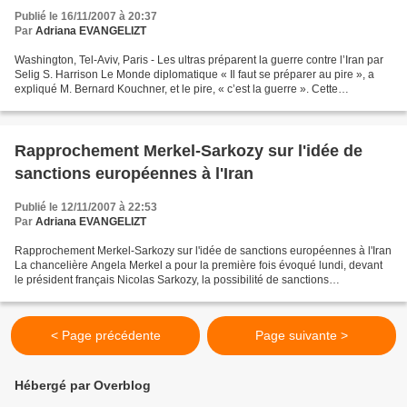
Publié le 16/11/2007 à 20:37
Par
Adriana EVANGELIZT
Washington, Tel-Aviv, Paris - Les ultras préparent la guerre contre l’Iran par
Selig S. Harrison Le Monde diplomatique « Il faut se préparer au pire », a
expliqué M. Bernard Kouchner, et le pire, « c’est la guerre ». Cette
déclaration du ministre des...
Rapprochement Merkel-Sarkozy sur l'idée de
sanctions européennes à l'Iran
Publié le 12/11/2007 à 22:53
Par
Adriana EVANGELIZT
Rapprochement Merkel-Sarkozy sur l'idée de sanctions européennes à l'Iran
La chancelière Angela Merkel a pour la première fois évoqué lundi, devant
le président français Nicolas Sarkozy, la possibilité de sanctions
commerciales que devraient adopter,...
< Page précédente
Page suivante >
Hébergé par Overblog