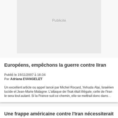
Publicité
Européens, empêchons la guerre contre lIran
Publié le 19/11/2007 à 16:34
Par
Adriana EVANGELIZT
Un excellent article ou appel lancé par Michel Rocard, Yehuda Atai, Israélien
lucide et Jean-Marie Matagne. L'attaque de l'Irak était illégale, celle de l'Iran
le sera tout autant. Si la France suit ce chemin, elle se mettrait donc dans
l'illégalité au...
Une frappe américaine contre l'Iran nécessiterait