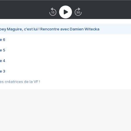
bey Maguire, c'est lui ! Rencontre avec Damien Witecka
e 6
e 5
e 4
e 3
s créatrices de la VF !
e 2
e 1
e Mektoub My Love arrive enfin ! Rencontre avec Shaïn Boumedine et Sal
i : après Toni en famille